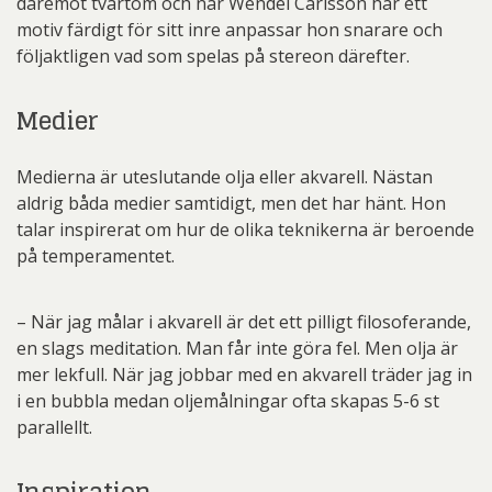
däremot tvärtom och när Wendel Carlsson har ett
motiv färdigt för sitt inre anpassar hon snarare och
följaktligen vad som spelas på stereon därefter.
Medier
Medierna är uteslutande olja eller akvarell. Nästan
aldrig båda medier samtidigt, men det har hänt. Hon
talar inspirerat om hur de olika teknikerna är beroende
på temperamentet.
– När jag målar i akvarell är det ett pilligt filosoferande,
en slags meditation. Man får inte göra fel. Men olja är
mer lekfull. När jag jobbar med en akvarell träder jag in
i en bubbla medan oljemålningar ofta skapas 5-6 st
parallellt.