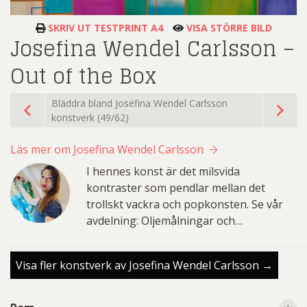
SKRIV UT TESTPRINT A4
VISA STÖRRE BILD
Josefina Wendel Carlsson –
Out of the Box
Bläddra bland Josefina Wendel Carlsson
konstverk (49/62)
Läs mer om Josefina Wendel Carlsson
I hennes konst är det milsvida
kontraster som pendlar mellan det
trollskt vackra och popkonsten. Se vår
avdelning: Oljemålningar och…
Visa fler konstverk av Josefina Wendel Carlsson →