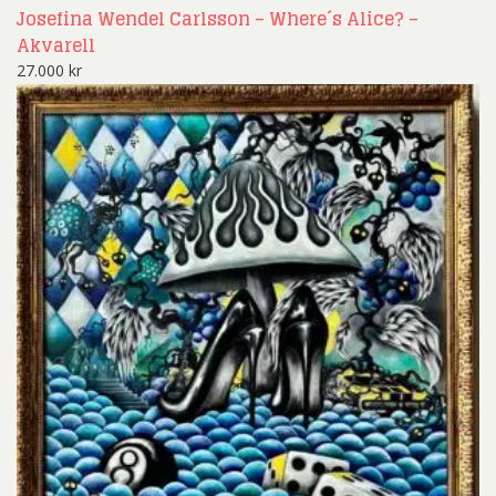
Josefina Wendel Carlsson – Where´s Alice? –
Akvarell
27.000
kr