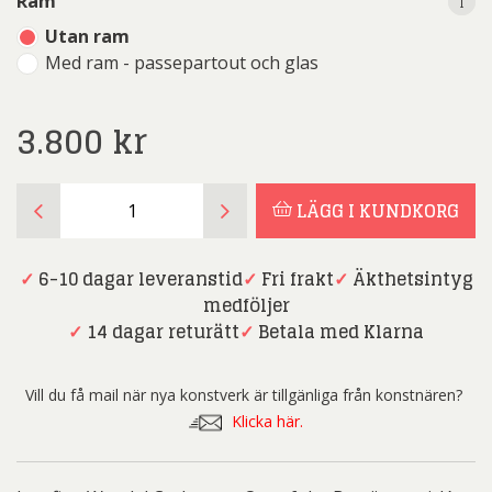
i
i
Ram
Utan ram
Med ram - passepartout och glas
3.800
kr
Josefina
LÄGG I KUNDKORG
Wendel
Carlsson
-
✓
6-10 dagar leveranstid
✓
Fri frakt
✓
Äkthetsintyg
Out
medföljer
of
✓
14 dagar returätt
✓
Betala med Klarna
the
Box
Vill du få mail när nya konstverk är tillgänliga från konstnären?
mängd
Klicka här.