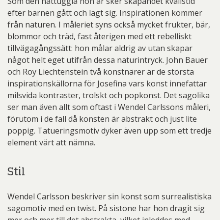
Som den nattuggla hon är sker skapandet kvällstid
efter barnen gått och lagt sig. Inspirationen kommer
från naturen. I måleriet syns också mycket frukter, bär,
blommor och träd, fast återigen med ett rebelliskt
tillvägagångssätt: hon målar aldrig av utan skapar
något helt eget utifrån dessa naturintryck. John Bauer
och Roy Liechtenstein två konstnärer är de största
inspirationskällorna för Josefina vars konst innefattar
milsvida kontraster, trolskt och popkonst. Det sagolika
ser man även allt som oftast i Wendel Carlssons måleri,
förutom i de fall då konsten är abstrakt och just lite
poppig. Tatueringsmotiv dyker även upp som ett tredje
element värt att nämna.
Stil
Wendel Carlsson beskriver sin konst som surrealistiska
sagomotiv med en twist. På sistone har hon dragit sig