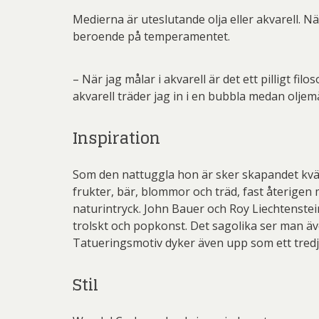
Medierna är uteslutande olja eller akvarell. N
beroende på temperamentet.
– När jag målar i akvarell är det ett pilligt fi
akvarell träder jag in i en bubbla medan oljemå
Inspiration
Som den nattuggla hon är sker skapandet kväll
frukter, bär, blommor och träd, fast återigen 
naturintryck. John Bauer och Roy Liechtenstein
trolskt och popkonst. Det sagolika ser man äve
Tatueringsmotiv dyker även upp som ett tredj
Stil