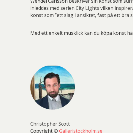
Wendel Carlsson beskriver sin konst som surrea
inleddes med serien City Lights vilken inspir
konst som ”ett slag i ansiktet, fast på ett bra s
Med ett enkelt musklick kan du köpa konst h
Christopher Scott
Copyright ©
Galleristockholm.se