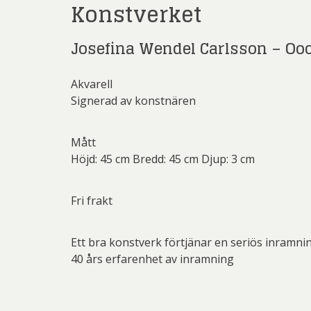
Konstverket
Rich
Sar
Josefina Wendel Carlsson – Ooo
Sti
Akvarell
Ulf G
Signerad av konstnären
Zumre
Mått
Höjd: 45 cm Bredd: 45 cm Djup: 3 cm
Fri frakt
Ett bra konstverk förtjänar en seriös inramni
40 års erfarenhet av inramning