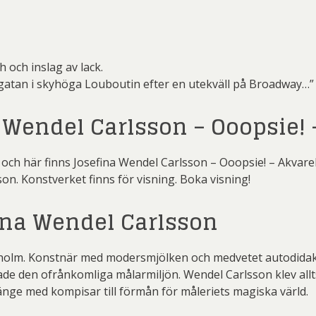
 och inslag av lack.
 gatan i skyhöga Louboutin efter en utekväll på Broadway…”
 Wendel Carlsson – Ooopsie! 
ch här finns Josefina Wendel Carlsson – Ooopsie! – Akvarell
on. Konstverket finns för visning. Boka visning!
na Wendel Carlsson
ckholm. Konstnär med modersmjölken och medvetet autodida
 den ofrånkomliga målarmiljön. Wendel Carlsson klev alltså t
nge med kompisar till förmån för måleriets magiska värld.