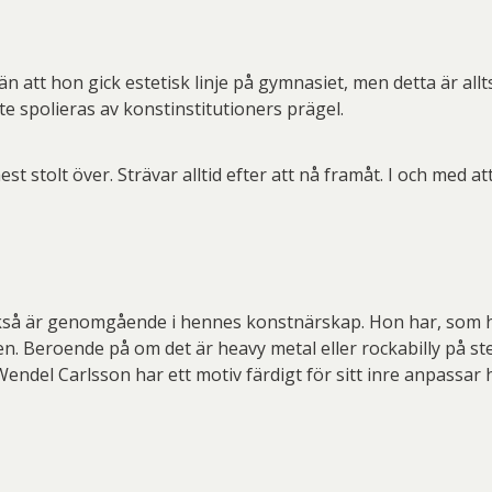
än att hon gick estetisk linje på gymnasiet, men detta är al
te spolieras av konstinstitutioners prägel.
st stolt över. Strävar alltid efter att nå framåt. I och med at
kså är genomgående i hennes konstnärskap. Hon har, som hon 
n. Beroende på om det är heavy metal eller rockabilly på st
endel Carlsson har ett motiv färdigt för sitt inre anpassar