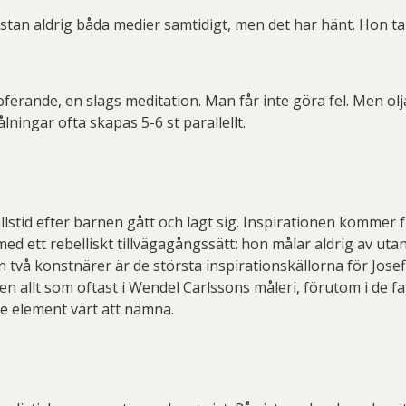
ästan aldrig båda medier samtidigt, men det har hänt. Hon ta
losoferande, en slags meditation. Man får inte göra fel. Men ol
lningar ofta skapas 5-6 st parallellt.
stid efter barnen gått och lagt sig. Inspirationen kommer f
med ett rebelliskt tillvägagångssätt: hon målar aldrig av uta
 två konstnärer är de största inspirationskällorna för Josef
n allt som oftast i Wendel Carlssons måleri, förutom i de fal
e element värt att nämna.