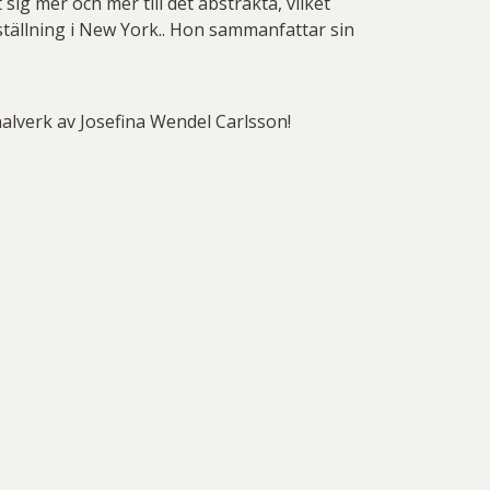
ig mer och mer till det abstrakta, vilket
ställning i New York.. Hon sammanfattar sin
ginalverk av Josefina Wendel Carlsson!