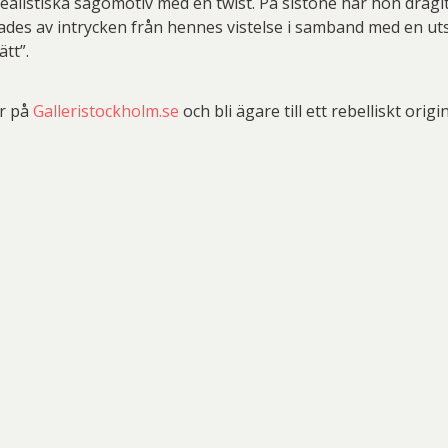
listiska sagomotiv med en twist. På sistone har hon dragit s
erades av intrycken från hennes vistelse i samband med en ut
ätt”.
är på
Galleristockholm.se
och bli ägare till ett rebelliskt ori