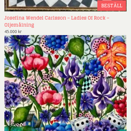
BESTÄLL
Josefina Wendel Carlsson – Ladies Of Rock –
Oljemålning
45.000
kr