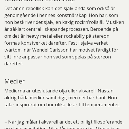
Det är en rebellisk kan-det-själv-anda som också är
genomgående i hennes konstnärskap. Hon har, som
hon beskriver det själv, en kaxig rock’n’rollsjäl. Musiken
är såklart central i skapandeprocessen. Beroende på
om det är heavy metal eller rockabilly på stereon
formas konstverket därefter. Fast i själva verket
tvärtom: när Wendel Carlsson har motivet färdigt för
sitt inre anpassar hon vad som spelas på stereon
därefter.
Medier
Medierna är uteslutande olja eller akvarell. Nästan
aldrig båda medier samtidigt, men det har hänt. Hon
talar inspirerat om hur olika de är till temperamentet.
– När jag målar i akvarell är det ett pilligt filosoferande,
en slags meditation. Man får inte göra fel. Men olja är