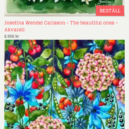
BESTÄLL
Josefina Wendel Carlsson – The beautiful ones –
Akvarell
6.900
kr