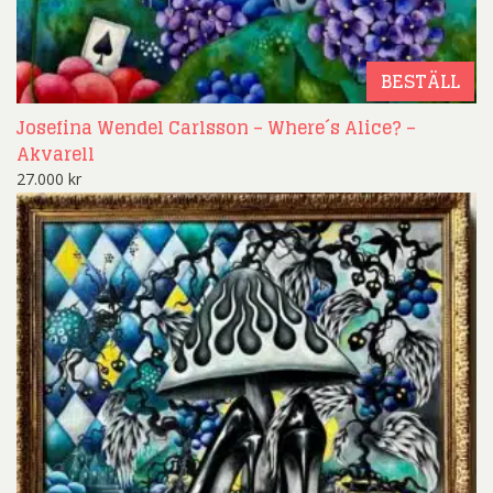
BESTÄLL
Josefina Wendel Carlsson – Where´s Alice? –
Akvarell
27.000
kr