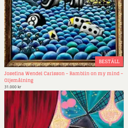
BESTÄLL
Josefina Wendel Carlsson – Ramblin on my mind –
Oljemålning
31.000
kr