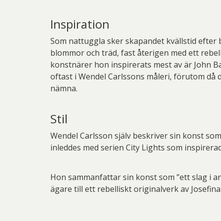
Inspiration
Som nattuggla sker skapandet kvällstid efter 
blommor och träd, fast återigen med ett rebell
konstnärer hon inspirerats mest av är John Ba
oftast i Wendel Carlssons måleri, förutom då d
nämna.
Stil
Wendel Carlsson själv beskriver sin konst som 
inleddes med serien City Lights som inspirerad
Hon sammanfattar sin konst som ”ett slag i ans
ägare till ett rebelliskt originalverk av Josefi