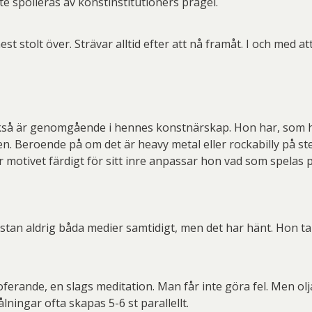
te spolieras av konstinstitutioners prägel.
st stolt över. Strävar alltid efter att nå framåt. I och med at
kså är genomgående i hennes konstnärskap. Hon har, som hon 
n. Beroende på om det är heavy metal eller rockabilly på st
 motivet färdigt för sitt inre anpassar hon vad som spelas 
stan aldrig båda medier samtidigt, men det har hänt. Hon tala
losoferande, en slags meditation. Man får inte göra fel. Men ol
lningar ofta skapas 5-6 st parallellt.