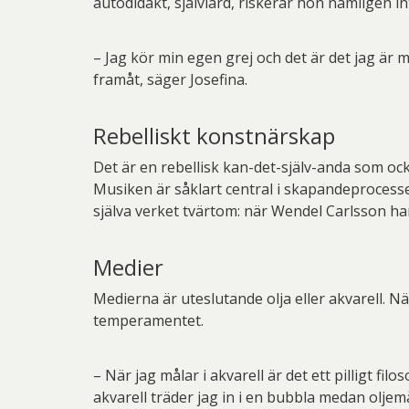
autodidakt, självlärd, riskerar hon nämligen in
– Jag kör min egen grej och det är det jag är me
framåt, säger Josefina.
Rebelliskt konstnärskap
Det är en rebellisk kan-det-själv-anda som oc
Musiken är såklart central i skapandeprocesse
själva verket tvärtom: när Wendel Carlsson har
Medier
Medierna är uteslutande olja eller akvarell. Nä
temperamentet.
– När jag målar i akvarell är det ett pilligt fi
akvarell träder jag in i en bubbla medan oljemå