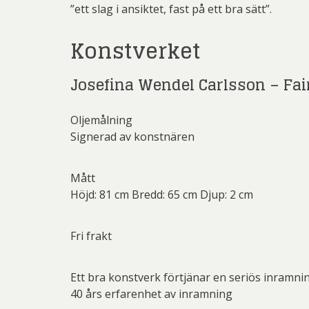
Rich
”ett slag i ansiktet, fast på ett bra sätt”.
Sar
Konstverket
Sti
Josefina Wendel Carlsson – Fa
Ulf G
Zumre
Oljemålning
Signerad av konstnären
Mått
Höjd: 81 cm Bredd: 65 cm Djup: 2 cm
Fri frakt
Ett bra konstverk förtjänar en seriös inramni
40 års erfarenhet av inramning