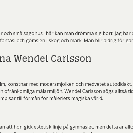
ch små sagohus.. här kan man drömma sig bort. Jag har allt
fantasi och gömslen i skog och mark. Man blir aldrig för g
na Wendel Carlsson
holm, konstnär med modersmjölken och medvetet autodidakt.
ofrånkomliga målarmiljön. Wendel Carlsson sögs alltså tidigt
pisar till förmån för måleriets magiska värld.
än att hon gick estetisk linje på gymnasiet, men detta är al