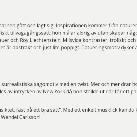
barnen gått och lagt sig. Inspirationen kommer från naturen.
iskt tillvägagångssätt: hon målar aldrig av utan skapar någo
uer och Roy Liechtenstein. Milsvida kontraster, trollskt oc
et är abstrakt och just lite poppigt. Tatueringsmotiv dyker 
surrealistiska sagomotiv med en twist. Mer och mer drar hon 
es av intrycken av New York då hon ställde ut där för ett pa
iktet, fast på ett bra sätt”. Med ett enkelt musklick kan du
na Wendel Carlsson!