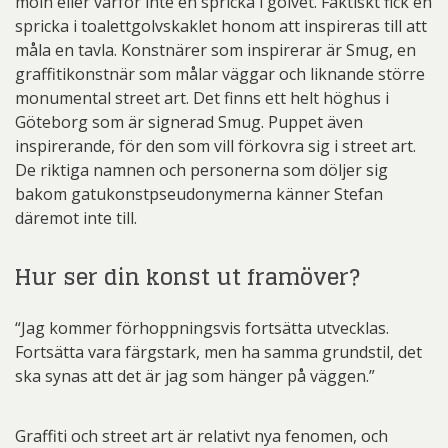
moln eller varför inte en spricka i golvet. Faktiskt fick en
spricka i toalettgolvskaklet honom att inspireras till att
måla en tavla. Konstnärer som inspirerar är Smug, en
graffitikonstnär som målar väggar och liknande större
monumental street art. Det finns ett helt höghus i
Göteborg som är signerad Smug. Puppet även
inspirerande, för den som vill förkovra sig i street art.
De riktiga namnen och personerna som döljer sig
bakom gatukonstpseudonymerna känner Stefan
däremot inte till.
Hur ser din konst ut framöver?
“Jag kommer förhoppningsvis fortsätta utvecklas.
Fortsätta vara färgstark, men ha samma grundstil, det
ska synas att det är jag som hänger på väggen.”
Graffiti och street art är relativt nya fenomen, och