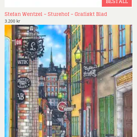
BESTÄLL
Stefan Wentzel – Sturehof – Grafiskt Blad
3.200
kr