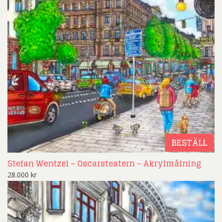
BESTÄLL
Stefan Wentzel – Oscarsteatern – Akrylmålning
28.000
kr