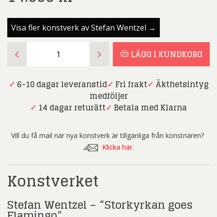
Visa fler konstverk av Stefan Wentzel →
Stefan
LÄGG I KUNDKORG
Wentzel
-
“Storkyrkan
✓
6-10 dagar leveranstid
✓
Fri frakt
✓
Äkthetsintyg
goes
medföljer
Flamingo”
✓
14 dagar returätt
✓
Betala med Klarna
-
Akrylmålning
Vill du få mail när nya konstverk är tillgänliga från konstnären?
mängd
Klicka här.
Konstverket
Stefan Wentzel – “Storkyrkan goes
Flamingo”