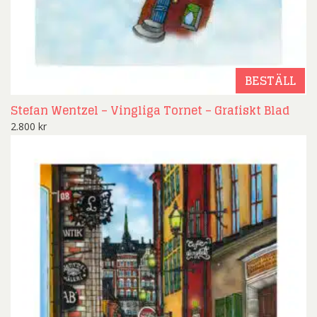
BESTÄLL
Stefan Wentzel – Vingliga Tornet – Grafiskt Blad
2.800
kr