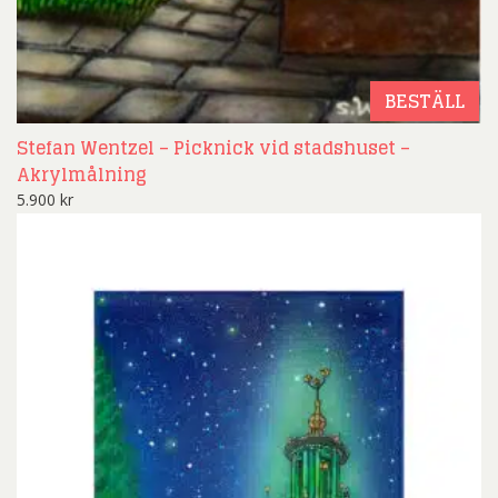
BESTÄLL
Stefan Wentzel – Picknick vid stadshuset –
Akrylmålning
5.900
kr