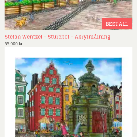
BESTÄLL
Stefan Wentzel – Sturehof – Akrylmålning
55.000
kr