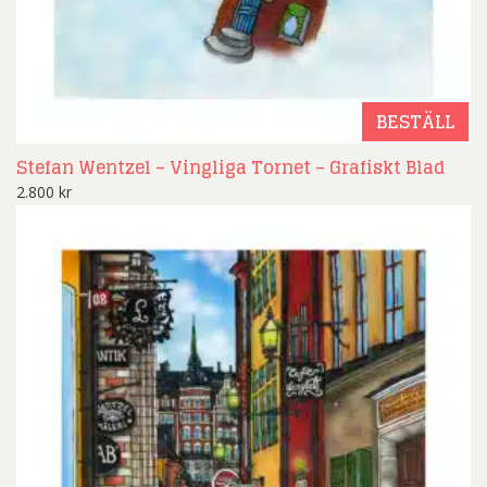
BESTÄLL
Stefan Wentzel – Vingliga Tornet – Grafiskt Blad
2.800
kr