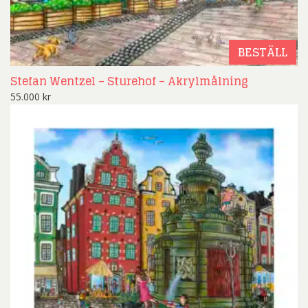
BESTÄLL
Stefan Wentzel – Sturehof – Akrylmålning
55.000
kr