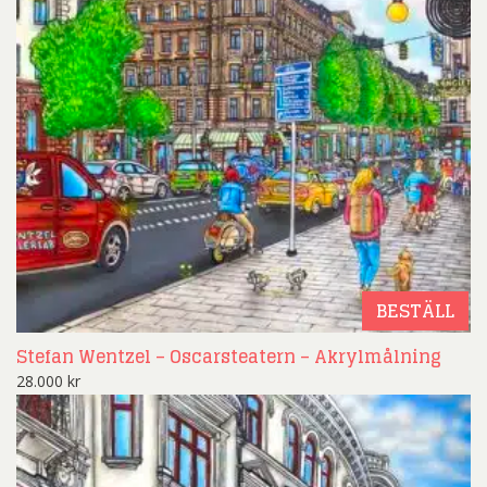
BESTÄLL
Stefan Wentzel – Oscarsteatern – Akrylmålning
28.000
kr