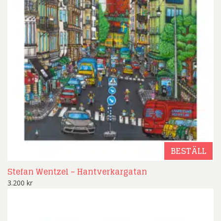
BESTÄLL
Stefan Wentzel – Hantverkargatan
3.200
kr