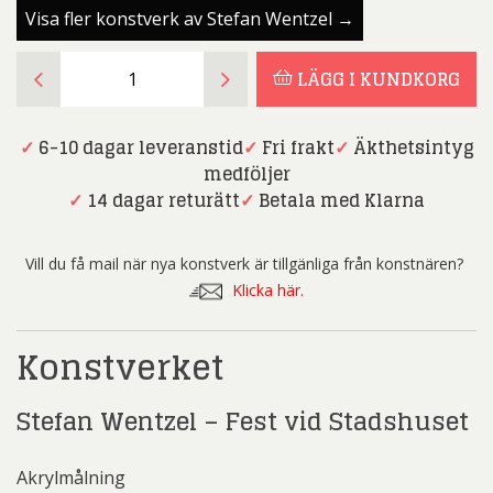
Visa fler konstverk av Stefan Wentzel →
Stefan
LÄGG I KUNDKORG
Wentzel
-
Fest
✓
6-10 dagar leveranstid
✓
Fri frakt
✓
Äkthetsintyg
vid
medföljer
Stadshuset
✓
14 dagar returätt
✓
Betala med Klarna
-
Akrylmålning
Vill du få mail när nya konstverk är tillgänliga från konstnären?
mängd
Klicka här.
Konstverket
Stefan Wentzel – Fest vid Stadshuset
Akrylmålning