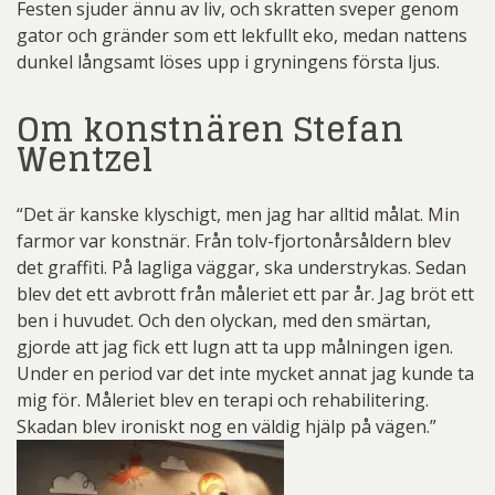
Festen sjuder ännu av liv, och skratten sveper genom
gator och gränder som ett lekfullt eko, medan nattens
dunkel långsamt löses upp i gryningens första ljus.
Om konstnären Stefan
Wentzel
“Det är kanske klyschigt, men jag har alltid målat. Min
farmor var konstnär. Från tolv-fjortonårsåldern blev
det graffiti. På lagliga väggar, ska understrykas. Sedan
blev det ett avbrott från måleriet ett par år. Jag bröt ett
ben i huvudet. Och den olyckan, med den smärtan,
gjorde att jag fick ett lugn att ta upp målningen igen.
Under en period var det inte mycket annat jag kunde ta
mig för. Måleriet blev en terapi och rehabilitering.
Skadan blev ironiskt nog en väldig hjälp på vägen.”