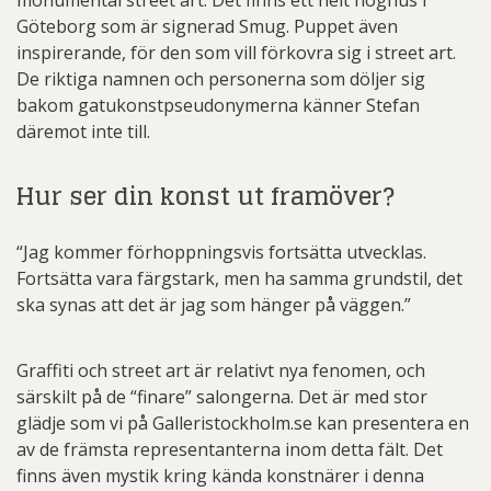
monumental street art. Det finns ett helt höghus i
Göteborg som är signerad Smug. Puppet även
inspirerande, för den som vill förkovra sig i street art.
De riktiga namnen och personerna som döljer sig
bakom gatukonstpseudonymerna känner Stefan
däremot inte till.
Hur ser din konst ut framöver?
“Jag kommer förhoppningsvis fortsätta utvecklas.
Fortsätta vara färgstark, men ha samma grundstil, det
ska synas att det är jag som hänger på väggen.”
Graffiti och street art är relativt nya fenomen, och
särskilt på de “finare” salongerna. Det är med stor
glädje som vi på Galleristockholm.se kan presentera en
av de främsta representanterna inom detta fält. Det
finns även mystik kring kända konstnärer i denna