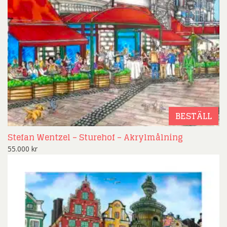
BESTÄLL
Stefan Wentzel – Sturehof – Akrylmålning
55.000
kr