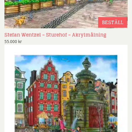
BESTÄLL
Stefan Wentzel – Sturehof – Akrylmålning
55.000
kr