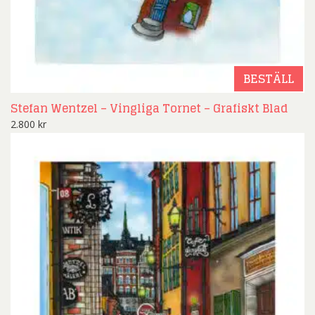
BESTÄLL
Stefan Wentzel – Vingliga Tornet – Grafiskt Blad
2.800
kr