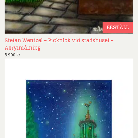
BESTÄLL
Stefan Wentzel – Picknick vid stadshuset –
Akrylmålning
5.900
kr