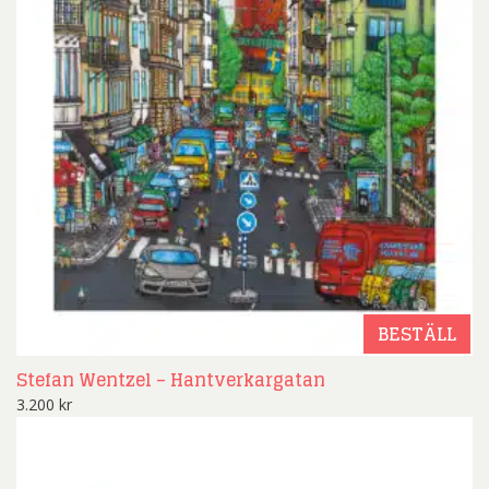
BESTÄLL
Stefan Wentzel – Hantverkargatan
3.200
kr