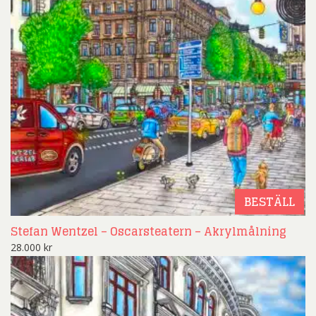
BESTÄLL
Stefan Wentzel – Oscarsteatern – Akrylmålning
28.000
kr