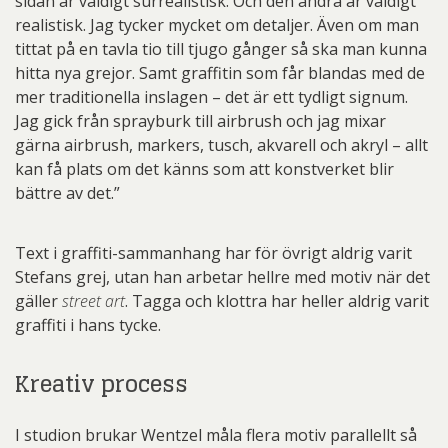
sidan är väldigt surrealistisk. Och den andra är väldigt
realistisk. Jag tycker mycket om detaljer. Även om man
tittat på en tavla tio till tjugo gånger så ska man kunna
hitta nya grejor. Samt graffitin som får blandas med de
mer traditionella inslagen – det är ett tydligt signum.
Jag gick från sprayburk till airbrush och jag mixar
gärna airbrush, markers, tusch, akvarell och akryl – allt
kan få plats om det känns som att konstverket blir
bättre av det.”
Text i graffiti-sammanhang har för övrigt aldrig varit
Stefans grej, utan han arbetar hellre med motiv när det
gäller
street art
. Tagga och klottra har heller aldrig varit
graffiti i hans tycke.
Kreativ process
I studion brukar Wentzel måla flera motiv parallellt så