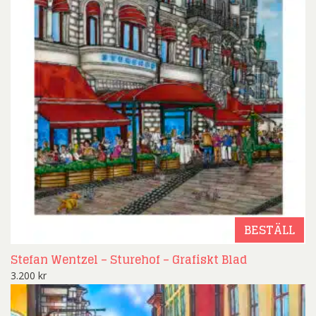
BESTÄLL
Stefan Wentzel – Sturehof – Grafiskt Blad
3.200
kr