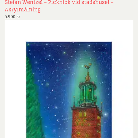
Stefan Wentzel – Picknick vid stadshuset –
Akrylmålning
5.900
kr