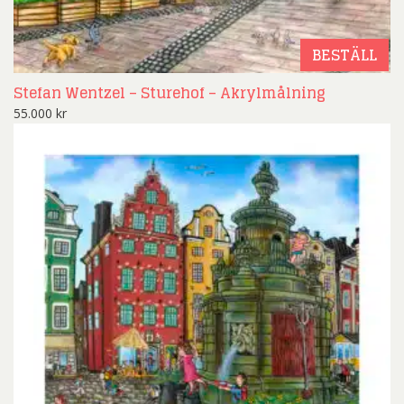
BESTÄLL
Stefan Wentzel – Sturehof – Akrylmålning
55.000
kr