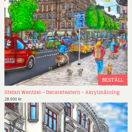
BESTÄLL
Stefan Wentzel – Oscarsteatern – Akrylmålning
28.000
kr