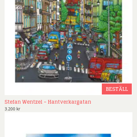
BESTÄLL
Stefan Wentzel – Hantverkargatan
3.200
kr