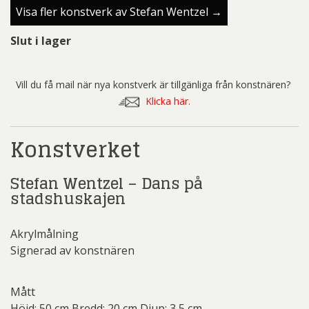
Visa fler konstverk av Stefan Wentzel →
Slut i lager
Vill du få mail när nya konstverk är tillgänliga från konstnären?
Klicka här.
Konstverket
Stefan Wentzel – Dans på
stadshuskajen
Akrylmålning
Signerad av konstnären
Mått
Höjd: 50 cm Bredd: 20 cm Djup: 3,5 cm