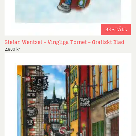
BESTÄLL
Stefan Wentzel – Vingliga Tornet – Grafiskt Blad
2.800
kr