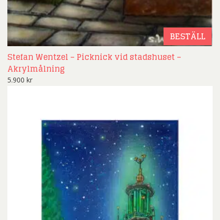
BESTÄLL
Stefan Wentzel – Picknick vid stadshuset –
Akrylmålning
5.900
kr