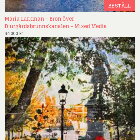
BESTÄLL
Maria Larkman – Bron över
Djurgårdsbrunnskanalen – Mixed Media
34.000
kr