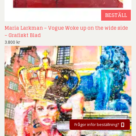
BESTÄLL
Maria Larkman – Vogue Woke up on the wide side
– Grafiskt Blad
3.800
kr
Frågor inför beställning?