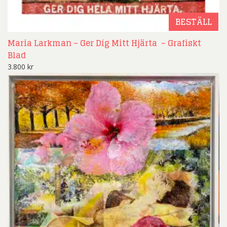
BESTÄLL
Maria Larkman – Ger Dig Mitt Hjärta – Grafiskt
Blad
3.800
kr