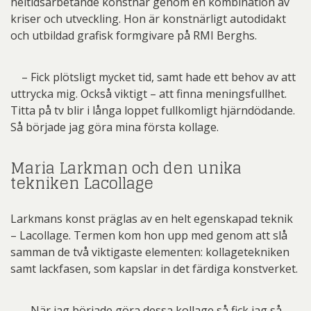
heltidsarbetande konstnär genom en kombination av
kriser och utveckling. Hon är konstnärligt autodidakt
och utbildad grafisk formgivare på RMI Berghs.
– Fick plötsligt mycket tid, samt hade ett behov av att
uttrycka mig. Också viktigt – att finna meningsfullhet.
Titta på tv blir i långa loppet fullkomligt hjärndödande.
Så började jag göra mina första kollage.
Maria Larkman och den unika
tekniken Lacollage
Larkmans konst präglas av en helt egenskapad teknik
– Lacollage. Termen kom hon upp med genom att slå
samman de två viktigaste elementen: kollagetekniken
samt lackfasen, som kapslar in det färdiga konstverket.
– När jag började göra dessa kollage så fick jag så