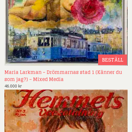
BESTÄLL
Maria Larkman – Drömmarnas stad 1 (Känner du
som jag?) – Mixed Media
46.000
kr