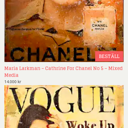
BESTÄLL
Maria Larkman – Cathrine For Chanel No 5 – Mixed
Media
14.000
kr