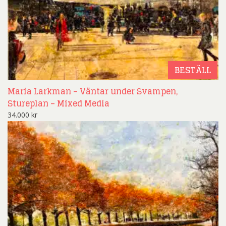
BESTÄLL
Maria Larkman – Väntar under Svampen,
Stureplan – Mixed Media
34.000
kr