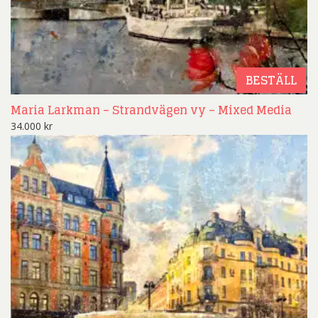
BESTÄLL
Maria Larkman – Strandvägen vy – Mixed Media
34.000
kr