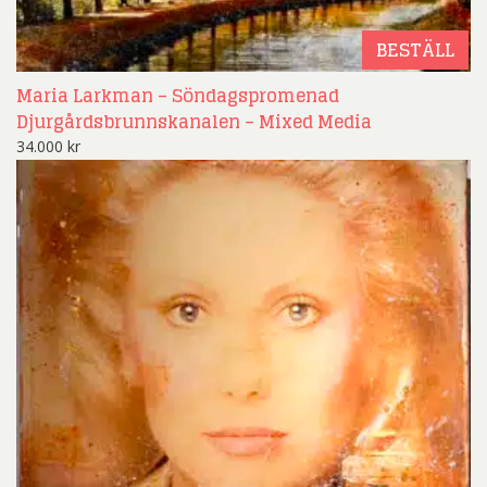
BESTÄLL
Maria Larkman – Söndagspromenad
Djurgårdsbrunnskanalen – Mixed Media
34.000
kr