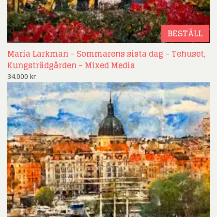
BESTÄLL
Maria Larkman – Sommarens sista dag – Tehuset,
Kungsträdgården – Mixed Media
34.000
kr