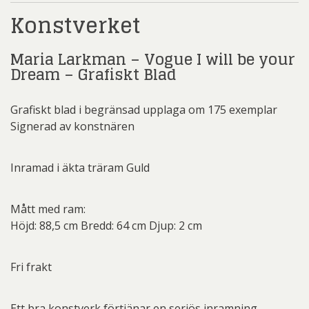
Grafiskt
Konstverket
Blad
mängd
Maria Larkman – Vogue I will be your
Dream – Grafiskt Blad
Grafiskt blad i begränsad upplaga om 175 exemplar
Signerad av konstnären
Inramad i äkta träram Guld
Mått med ram:
Höjd: 88,5 cm Bredd: 64 cm Djup: 2 cm
Fri frakt
Ett bra konstverk förtjänar en seriös inramning