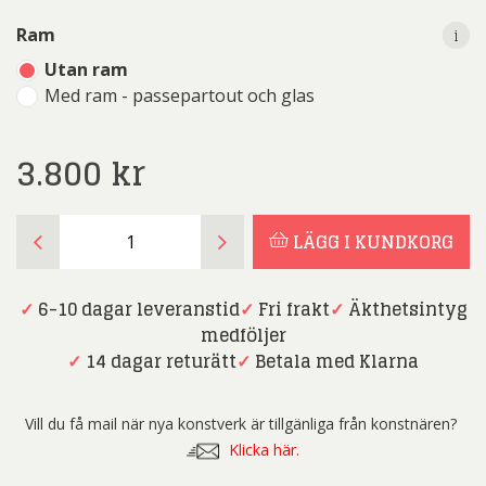
i
i
Ram
Utan ram
Med ram - passepartout och glas
3.800
kr
Maria
LÄGG I KUNDKORG
Larkman
-
Vogue
✓
6-10 dagar leveranstid
✓
Fri frakt
✓
Äkthetsintyg
I
medföljer
will
✓
14 dagar returätt
✓
Betala med Klarna
be
your
Vill du få mail när nya konstverk är tillgänliga från konstnären?
Dream
Klicka här.
-