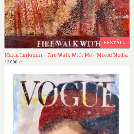
BESTÄLL
Maria Larkman – Fire Walk With Me – Mixed Media
12.000
kr