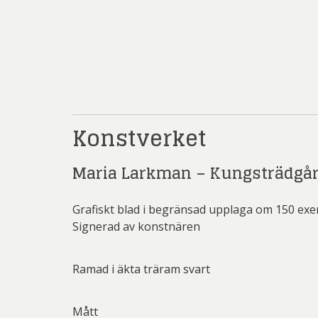
Sven
Ulrica H
Mikael
Pe
Pett
Rich
Konstverket
Sar
Maria Larkman – Kungsträdgår
Sti
Ulf G
Grafiskt blad i begränsad upplaga om 150 ex
Zumre
Signerad av konstnären
Ramad i äkta träram svart
Mått