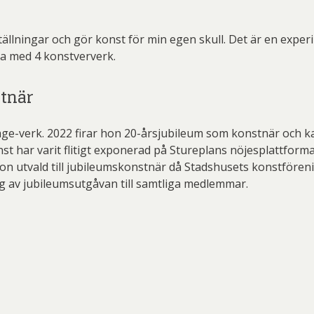
tällningar och gör konst för min egen skull. Det är en experim
ra med 4 konstververk.
stnär
e-verk. 2022 firar hon 20-årsjubileum som konstnär och kan 
st har varit flitigt exponerad på Stureplans nöjesplattfor
on utvald till jubileumskonstnär då Stadshusets konstföreni
ng av jubileumsutgåvan till samtliga medlemmar.