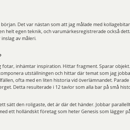
 början. Det var nästan som att jag målade med kollagebitarn
var en helt egen teknik, och varumärkesregistrerade också de
inslag av måleri.
?
g fotar, inhämtar inspiration. Hittar fragment. Sparar objekt
omponera utställningen och hittar där temat som jag jobbar
llfällen, ofta med en liten historia vid överlämnandet. Pa
get. Detta resulterade i 12 tavlor som alla bar på små histo
tt sätt den roligaste, det är där det händer. Jobbar parallel
 med ett holländskt företag som heter Genesis som lägger p