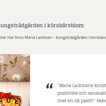
Kungsträdgården i körsbärsblom
line. Här finns Maria Larkman – Kungsträdgården i körsbä
”Maria Larkmans konst 
positivitet och sensua
livet en rik palett!” Hel