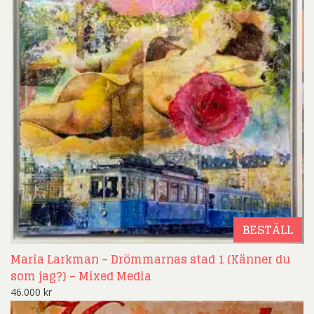
BESTÄLL
Maria Larkman – Drömmarnas stad 1 (Känner du
som jag?) – Mixed Media
46.000
kr