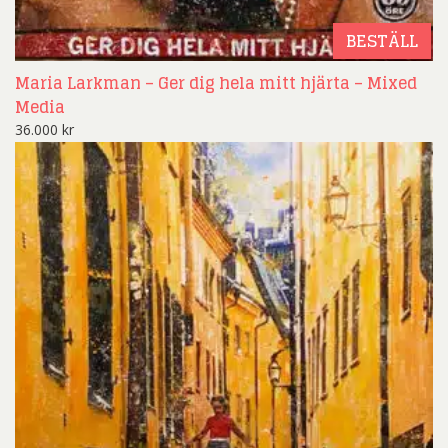
BESTÄLL
Maria Larkman – Ger dig hela mitt hjärta – Mixed
Media
36.000
kr