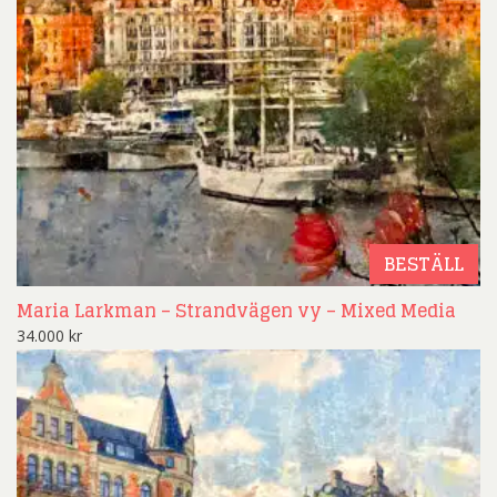
BESTÄLL
Maria Larkman – Strandvägen vy – Mixed Media
34.000
kr