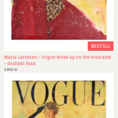
BESTÄLL
Maria Larkman – Vogue Woke up on the wide side
– Grafiskt Blad
3.800
kr