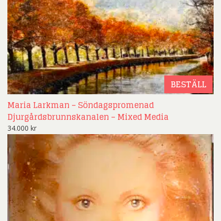
BESTÄLL
Maria Larkman – Söndagspromenad
Djurgårdsbrunnskanalen – Mixed Media
34.000
kr