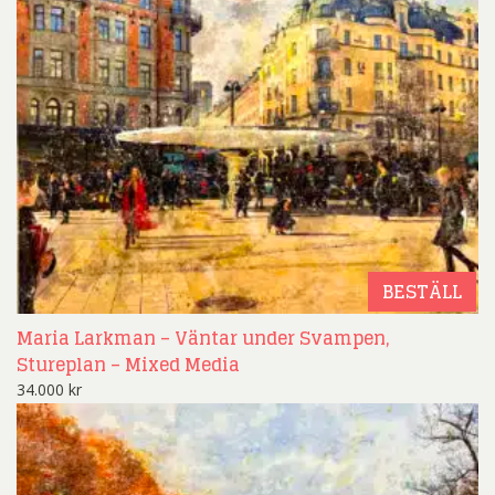
BESTÄLL
Maria Larkman – Väntar under Svampen,
Stureplan – Mixed Media
34.000
kr