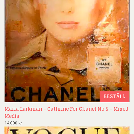
BESTÄLL
Maria Larkman – Cathrine For Chanel No 5 – Mixed
Media
14.000
kr