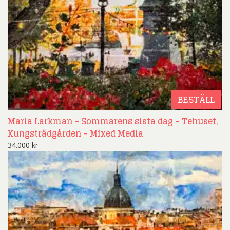
BESTÄLL
Maria Larkman – Sommarens sista dag – Tehuset,
Kungsträdgården – Mixed Media
34.000
kr