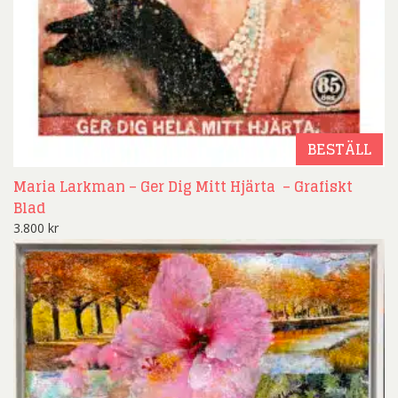
BESTÄLL
Maria Larkman – Ger Dig Mitt Hjärta – Grafiskt
Blad
3.800
kr