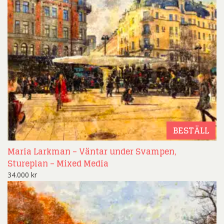
BESTÄLL
Maria Larkman – Väntar under Svampen,
Stureplan – Mixed Media
34.000
kr