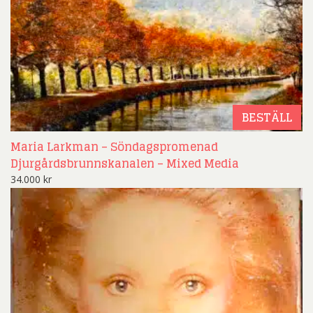
BESTÄLL
Maria Larkman – Söndagspromenad
Djurgårdsbrunnskanalen – Mixed Media
34.000
kr