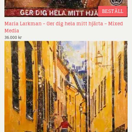
BESTÄLL
Maria Larkman – Ger dig hela mitt hjärta – Mixed
Media
36.000
kr