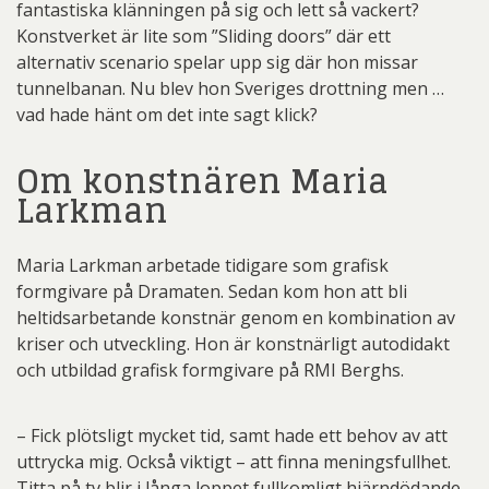
fantastiska klänningen på sig och lett så vackert?
Konstverket är lite som ”Sliding doors” där ett
alternativ scenario spelar upp sig där hon missar
tunnelbanan. Nu blev hon Sveriges drottning men …
vad hade hänt om det inte sagt klick?
Om konstnären Maria
Larkman
Maria Larkman arbetade tidigare som grafisk
formgivare på Dramaten. Sedan kom hon att bli
heltidsarbetande konstnär genom en kombination av
kriser och utveckling. Hon är konstnärligt autodidakt
och utbildad grafisk formgivare på RMI Berghs.
– Fick plötsligt mycket tid, samt hade ett behov av att
uttrycka mig. Också viktigt – att finna meningsfullhet.
Titta på tv blir i långa loppet fullkomligt hjärndödande.