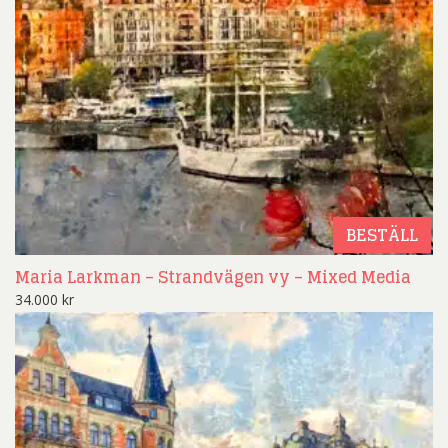
BESTÄLL
Maria Larkman – Strandvägen vy – Mixed Media
34.000
kr