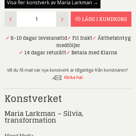
Visa fler konstverk av Maria Larkman →
Maria
LÄGG I KUNDKORG
Larkman
-
Silvia,
✓
6-10 dagar leveranstid
✓
Fri frakt
✓
Äkthetsintyg
transformation
medföljer
mängd
✓
14 dagar returätt
✓
Betala med Klarna
Vill du få mail när nya konstverk är tillgänliga från konstnären?
Klicka här.
Konstverket
Maria Larkman – Silvia,
transformation
Mixed Media