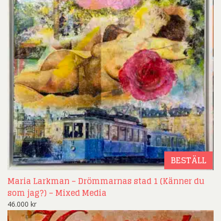
BESTÄLL
Maria Larkman – Drömmarnas stad 1 (Känner du
som jag?) – Mixed Media
46.000
kr