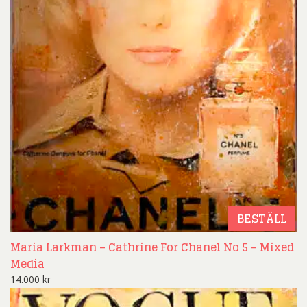
BESTÄLL
Maria Larkman – Cathrine For Chanel No 5 – Mixed
Media
14.000
kr