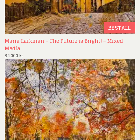
BESTÄLL
Maria Larkman – The Future is Bright! – Mixed
Media
34.000
kr