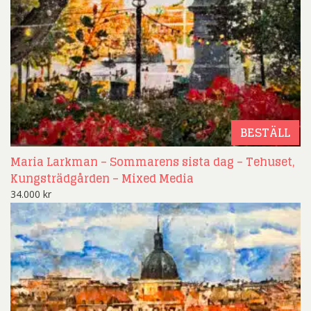
BESTÄLL
Maria Larkman – Sommarens sista dag – Tehuset,
Kungsträdgården – Mixed Media
34.000
kr