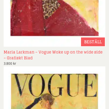
BESTÄLL
Maria Larkman – Vogue Woke up on the wide side
– Grafiskt Blad
3.800
kr