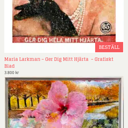
BESTÄLL
Maria Larkman – Ger Dig Mitt Hjärta – Grafiskt
Blad
3.800
kr