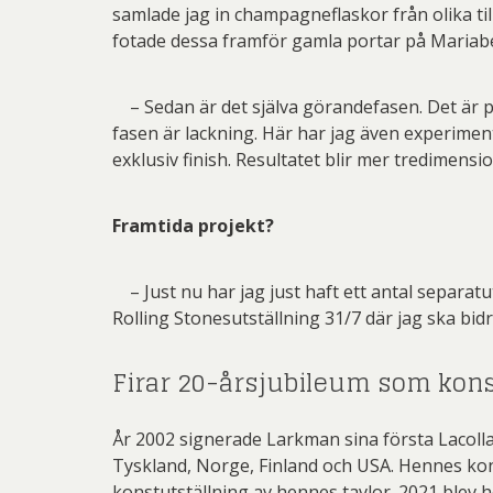
samlade jag in champagneflaskor från olika ti
fotade dessa framför gamla portar på Mariaber
– Sedan är det själva görandefasen. Det är på 
fasen är lackning. Här har jag även experime
exklusiv finish. Resultatet blir mer tredimensio
Framtida projekt?
– Just nu har jag just haft ett antal separatut
Rolling Stonesutställning 31/7 där jag ska bid
Firar 20-årsjubileum som kon
År 2002 signerade Larkman sina första Lacollag
Tyskland, Norge, Finland och USA. Hennes kon
konstutställning av hennes tavlor. 2021 blev h