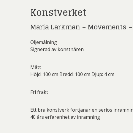
Sven
Konstverket
Ulrica H
Mikael
Maria Larkman – Movements – 
Pe
Pett
Oljemålning
Rich
Signerad av konstnären
Sar
Mått
Sti
Höjd: 100 cm Bredd: 100 cm Djup: 4 cm
Ulf G
Fri frakt
Zumre
Ett bra konstverk förtjänar en seriös inramni
40 års erfarenhet av inramning