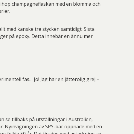
rade ihop champagneflaskan med en blomma och
rier.
llt med kanske tre stycken samtidigt. Sista
gger på epoxy. Detta innebär en ännu mer
imentell fas… Jo! Jag har en jätterolig grej –
se tillbaks på utställningar i Australien,
mar. Nyinvigningen av SPY-bar öppnade med en
ng fyllde 50 år. Det firades med avtäckning av