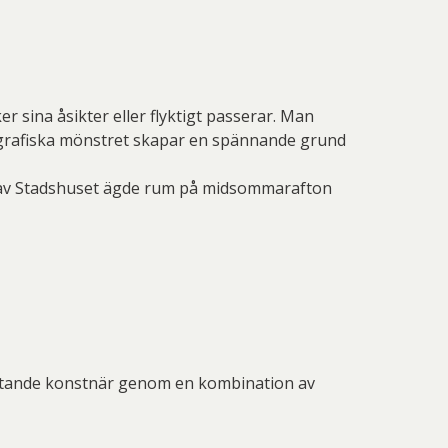
sina åsikter eller flyktigt passerar. Man
t grafiska mönstret skapar en spännande grund
gen av Stadshuset ägde rum på midsommarafton
betande konstnär genom en kombination av