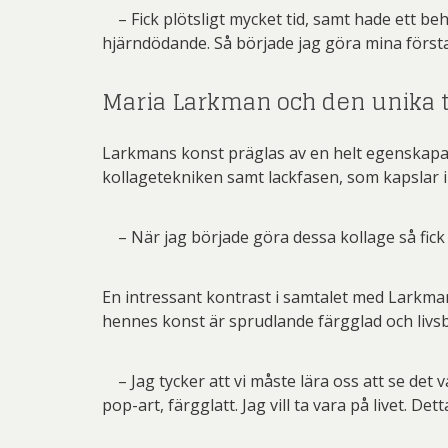
– Fick plötsligt mycket tid, samt hade ett behov
hjärndödande. Så började jag göra mina första
Maria Larkman och den unika t
Larkmans konst präglas av en helt egenskapa
kollagetekniken samt lackfasen, som kapslar i
– När jag började göra dessa kollage så fick j
En intressant kontrast i samtalet med Larkma
hennes konst är sprudlande färgglad och livs
– Jag tycker att vi måste lära oss att se det vac
pop-art, färgglatt. Jag vill ta vara på livet. Dett