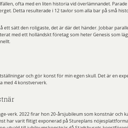
llfällen, ofta med en liten historia vid överlämnandet. Pa
get. Detta resulterade i 12 tavlor som alla bar på små histo
ett sätt den roligaste, det är där det händer. Jobbar paralle
nterat med ett holländskt företag som heter Genesis som lä
nellt.
ställningar och gör konst för min egen skull. Det är en exper
ra med 4 konstververk.
stnär
e-verk. 2022 firar hon 20-årsjubileum som konstnär och kan 
st har varit flitigt exponerad på Stureplans nöjesplattfor
on utvald till jubileumskonstnär då Stadshusets konstföreni