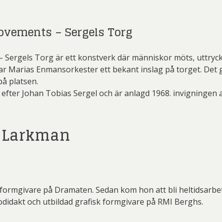
ovements – Sergels Torg
ergels Torg är ett konstverk där människor möts, uttrycker 
ar Marias Enmansorkester ett bekant inslag på torget. De
på platsen.
amn efter Johan Tobias Sergel och är anlagd 1968. invignin
 Larkman
 formgivare på Dramaten. Sedan kom hon att bli heltidsar
todidakt och utbildad grafisk formgivare på RMI Berghs.