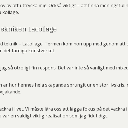
 av att uttrycka mig. Också viktigt – att finna meningsfullhet
 kollage.
ekniken Lacollage
d teknik – Lacollage. Termen kom hon upp med genom att s
n det färdiga konstverket.
ag så otroligt fin respons. Det var inte så vanligt med mixed
n är hur hennes hela skapande sprungit ur en stor livskris
bejakande.
kra i livet. Vi måste lära oss att lägga fokus på det vackra i l
a var en väldigt viktig realisation som jag fick tidigt.