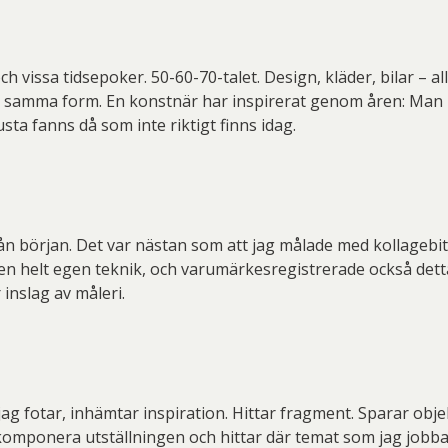
 vissa tidsepoker. 50-60-70-talet. Design, kläder, bilar – al
at i samma form. En konstnär har inspirerat genom åren: Man
usta fanns då som inte riktigt finns idag.
n början. Det var nästan som att jag målade med kollagebita
var en helt egen teknik, och varumärkesregistrerade också de
inslag av måleri.
g fotar, inhämtar inspiration. Hittar fragment. Sparar obje
omponera utställningen och hittar där temat som jag jobbar