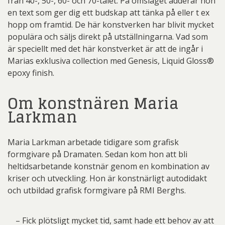
från 40-, 50-, 60- och 70-talet. På omslaget adderar hon
en text som ger dig ett budskap att tänka på eller t ex
hopp om framtid. De här konstverken har blivit mycket
populära och säljs direkt på utställningarna. Vad som
är speciellt med det här konstverket är att de ingår i
Marias exklusiva collection med Genesis, Liquid Gloss®
epoxy finish.
Om konstnären Maria
Larkman
Maria Larkman arbetade tidigare som grafisk
formgivare på Dramaten. Sedan kom hon att bli
heltidsarbetande konstnär genom en kombination av
kriser och utveckling. Hon är konstnärligt autodidakt
och utbildad grafisk formgivare på RMI Berghs.
– Fick plötsligt mycket tid, samt hade ett behov av att