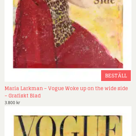
BESTÄLL
Maria Larkman – Vogue Woke up on the wide side
– Grafiskt Blad
3.800
kr