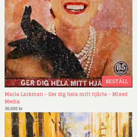
BESTÄLL
Maria Larkman – Ger dig hela mitt hjärta – Mixed
Media
36.000
kr