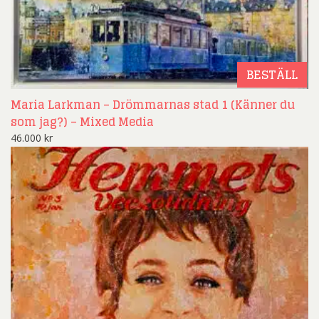
BESTÄLL
Maria Larkman – Drömmarnas stad 1 (Känner du
som jag?) – Mixed Media
46.000
kr