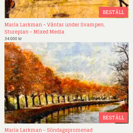
BESTÄLL
Maria Larkman – Väntar under Svampen,
Stureplan – Mixed Media
34.000
kr
BESTÄLL
Maria Larkman – Söndagspromenad