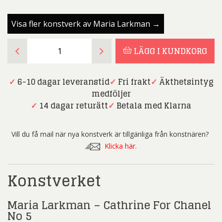
Visa fler konstverk av Maria Larkman →
Maria
LÄGG I KUNDKORG
Larkman
-
Cathrine
✓
6-10 dagar leveranstid
✓
Fri frakt
✓
Äkthetsintyg
For
medföljer
Chanel
✓
14 dagar returätt
✓
Betala med Klarna
No
5
Vill du få mail när nya konstverk är tillgänliga från konstnären?
-
Klicka här.
Mixed
Media
Konstverket
mängd
Maria Larkman – Cathrine For Chanel
No 5