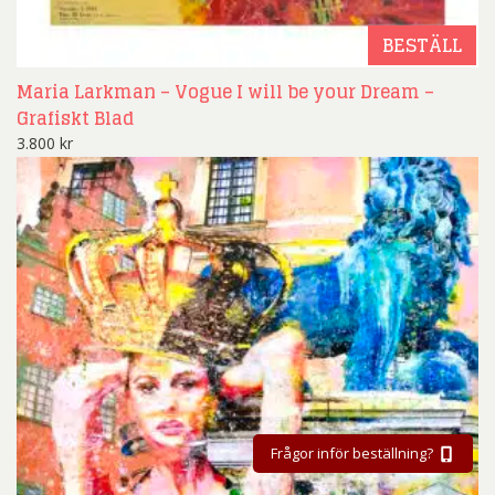
BESTÄLL
Maria Larkman – Vogue I will be your Dream –
Grafiskt Blad
3.800
kr
Frågor inför beställning?