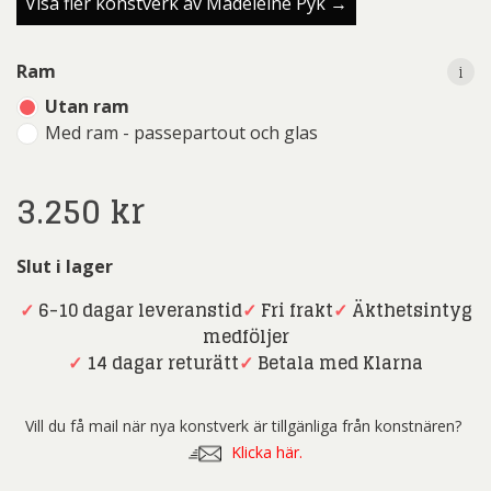
Visa fler konstverk av Madeleine Pyk →
i
Ram
Utan ram
Med ram - passepartout och glas
3.250
kr
Slut i lager
✓
6-10 dagar leveranstid
✓
Fri frakt
✓
Äkthetsintyg
medföljer
✓
14 dagar returätt
✓
Betala med Klarna
Vill du få mail när nya konstverk är tillgänliga från konstnären?
Klicka här.