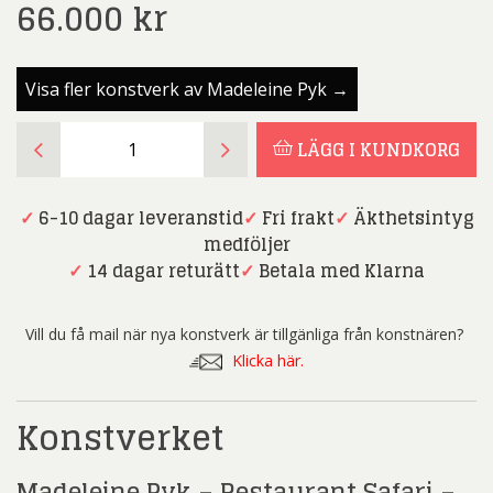
66.000
kr
Visa fler konstverk av Madeleine Pyk →
Madeleine
LÄGG I KUNDKORG
Pyk
-
Restaurant
✓
6-10 dagar leveranstid
✓
Fri frakt
✓
Äkthetsintyg
Safari
medföljer
-
✓
14 dagar returätt
✓
Betala med Klarna
Oljemålning
mängd
Vill du få mail när nya konstverk är tillgänliga från konstnären?
Klicka här.
Konstverket
Madeleine Pyk – Restaurant Safari –