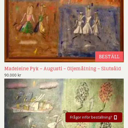
BESTÄLL
Madeleine Pyk – Augusti – Oljemålning – Slutsåld
90.000
kr
Frågor inför beställning?