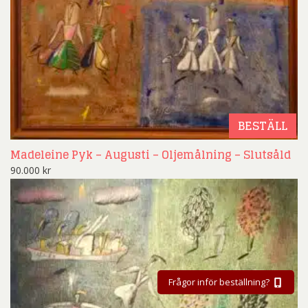
BESTÄLL
Madeleine Pyk – Augusti – Oljemålning – Slutsåld
90.000
kr
Frågor inför beställning?