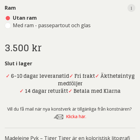
i
Ram
Utan ram
Med ram - passepartout och glas
3.500
kr
Slut i lager
✓
6-10 dagar leveranstid
✓
Fri frakt
✓
Äkthetsintyg
medföljer
✓
14 dagar returätt
✓
Betala med Klarna
Vill du få mail när nya konstverk är tillgänliga från konstnären?
Klicka här.
Madeleine Pyk – Tiger Tiger är en koloristisk litografi