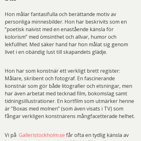
Hon målar fantasifulla och berättande motiv av
personliga minnesbilder. Hon har beskrivits som en
”poetisk naivist med en enastående känsla för
kolorism” med ömsinthet och allvar, humor och
lekfullhet. Med säker hand har hon målat sig genom
livet i en obändig lust till skapandets glädje.
Hon har som konstnär ett verkligt brett register:
Målare, skribent och fotograf. En fascinerande
konstnär som gör både litografier och etsningar, men
har även arbetat med tecknad film, bokomslag samt
tidningsillustrationer. En kortfilm som utmärker henne
är ”Boxas med molnen” (som även visats i TV) som
fångar verkligen konstnärens mångfacetterade helhet.
Vi på
Galleristockholm.se
får ofta en tydlig känsla av