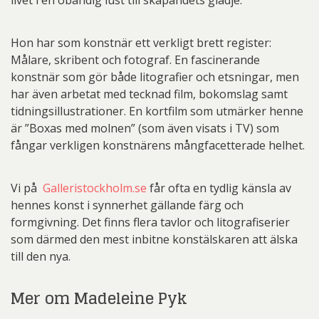
livet i en obändig lust till skapandets glädje.
Hon har som konstnär ett verkligt brett register:
Målare, skribent och fotograf. En fascinerande
konstnär som gör både litografier och etsningar, men
har även arbetat med tecknad film, bokomslag samt
tidningsillustrationer. En kortfilm som utmärker henne
är ”Boxas med molnen” (som även visats i TV) som
fångar verkligen konstnärens mångfacetterade helhet.
Vi på
Galleristockholm.se
får ofta en tydlig känsla av
hennes konst i synnerhet gällande färg och
formgivning. Det finns flera tavlor och litografiserier
som därmed den mest inbitne konstälskaren att älska
till den nya.
Mer om Madeleine Pyk