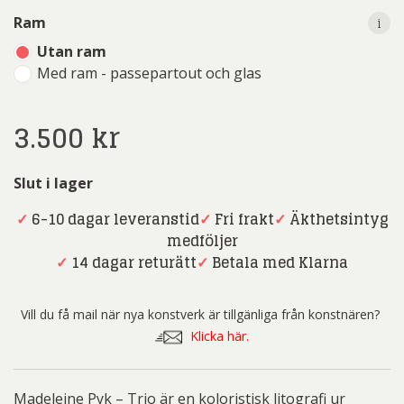
i
Ram
Utan ram
Med ram - passepartout och glas
3.500
kr
Slut i lager
✓
6-10 dagar leveranstid
✓
Fri frakt
✓
Äkthetsintyg
medföljer
✓
14 dagar returätt
✓
Betala med Klarna
Vill du få mail när nya konstverk är tillgänliga från konstnären?
Klicka här.
Madeleine Pyk – Trio är en koloristisk litografi ur