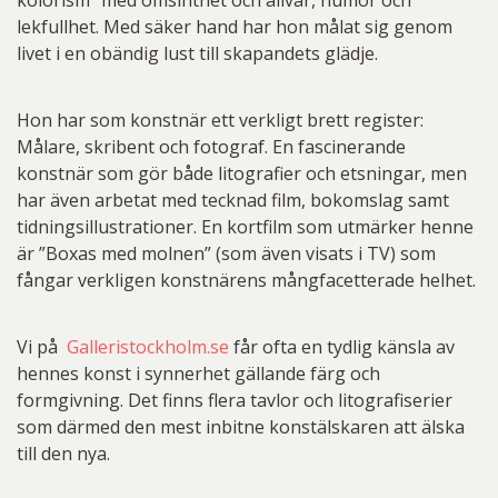
kolorism” med ömsinthet och allvar, humor och
lekfullhet. Med säker hand har hon målat sig genom
livet i en obändig lust till skapandets glädje.
Hon har som konstnär ett verkligt brett register:
Målare, skribent och fotograf. En fascinerande
konstnär som gör både litografier och etsningar, men
har även arbetat med tecknad film, bokomslag samt
tidningsillustrationer. En kortfilm som utmärker henne
är ”Boxas med molnen” (som även visats i TV) som
fångar verkligen konstnärens mångfacetterade helhet.
Vi på
Galleristockholm.se
får ofta en tydlig känsla av
hennes konst i synnerhet gällande färg och
formgivning. Det finns flera tavlor och litografiserier
som därmed den mest inbitne konstälskaren att älska
till den nya.