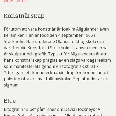
wow-faktor
Konstnärskap
Förutom att vara konstnär är Joakim Allgulander även
keramiker. Han är född den 4 september 1965 i
Stockholm. Han studerade Ölands folkhögskola och
därefter vid Konstfack i Stockholm. Främsta medierna
är skulptur och grafik. Typiskt för Allgulanders är att
hans konstnärskap präglas av en slags vardagsrealism
som manifesterats genom en fotografisk stilistik.
Ytterligare ett kännetecknande drag för honom är att
paletten ofta är smakfullt avskalad. Sepiafonder är ett
signum.
Blue
Litografin ”Blue” påminner om David Hockneys ”A
Bigger Splash” – stilmässigt är Allgulander kraftigt