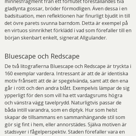
minnesfragment från ett förflutet föreställandes två
gladlynta gossar, bröder förmodligen. Även dessa i en
badsituation, men reflektionen har finurligt bjudit in till
det övre parets svunna barndom. Detta är exempel på
en virtuos sinnrikhet förklädd i vad som förefaller till en
början skenbart enkelt, signerat Allgulander.
Bluescape och Redscape
De två litografierna Bluescape och Redscape är tryckta i
160 exemplar vardera. Intressant är att de är identiska
motiv frånsett att de är spegelvända, samt att den ena
går i rött och den andra blått. Exempelvis lämpar de sig
ypperligt för den som vill ha ett vardagsrums högra
och vänstra vägg tavelprydd. Naturligtvis passar de
båda intill varandra, som en diptyk. Hur som helst
skapar de tillsammans en sammanhängande stil som
gör sig fint i hem, eller annorstädes. Själva motiven är
stadsvyer i fågelperspektiv. Staden förefaller vara en