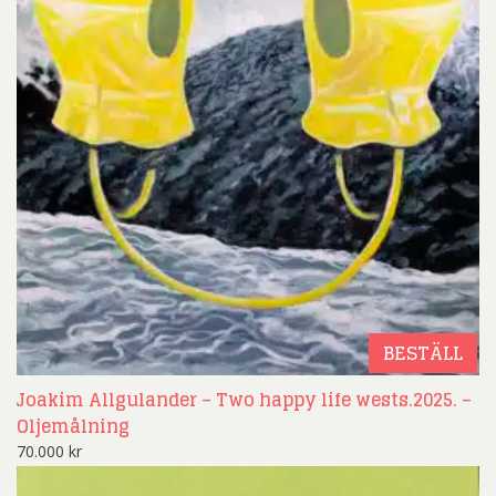
BESTÄLL
Joakim Allgulander – Two happy life wests.2025. –
Oljemålning
70.000
kr