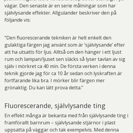
vägar. Den senaste är en serie målningar som har
självlysande effekter. Allgulander beskriver den på
följande vis:
”Den fluorescerande tekniken är helt enkelt den
gulaktiga färgen jag använt som är ’självlysande’ efter
att ha utsatts för ljus. Alltså om den hänger i ett ljust
rum och lampan/ljuset sen släcks så lyser tavlan av sig
själv i mörkret ca 40 min. De första verken i denna
teknik gjorde jag för ca 10 år sedan och lyskraften är
fortfarande lika bra. I mörker blir färgen mer
grönaktig. Du kan lätt prova detta.”
Fluorescerande, självlysande ting
En effekt många är bekanta med från självlysande ting i
framförallt barnrum – självlysande stjärnor i plast
uppsatta på väggar och tak exempelvis. Med denna