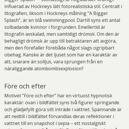
influerad av Hockneys lätt fotorealistiska stil. Centralt i
litografien, liksom i Hockneys målning ”A Bigger
Splash”, är en blå swimmingpool. Därtill syns ett antal
solbadande kvinnor i förgrunden. Emellertid är
litografin avskalad, men samtidigt drömsk. Om den är
behagligt drömsk är upp till betraktaren att avgöra,
men den förefaller förebåda något slags ogripbart
obehag. Kanske är det ljuset som har en karaktär av
att, snarare än solljus, vara sprungen från en
näraliggande atombombsexplosion?
Före och efter
Motivet ”Före och efter” har en virtuost hypnotisk
karaktär: ovan i bildfältet syns två figurer springande
och glädjefyllt göra sitt inträde i vattnet. Spännande är
att nedtill i bildfältet förvandlas deras reflektioner i
vattnet till en snapshot i sepia – ett nostalgiskt