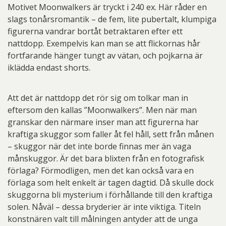
Motivet Moonwalkers är tryckt i 240 ex. Här råder en
slags tonårsromantik – de fem, lite pubertalt, klumpiga
figurerna vandrar bortåt betraktaren efter ett
nattdopp. Exempelvis kan man se att flickornas hår
fortfarande hänger tungt av vätan, och pojkarna är
iklädda endast shorts.
Att det är nattdopp det rör sig om tolkar man in
eftersom den kallas ”Moonwalkers”. Men när man
granskar den närmare inser man att figurerna har
kraftiga skuggor som faller åt fel håll, sett från månen
– skuggor när det inte borde finnas mer än vaga
månskuggor. Är det bara blixten från en fotografisk
förlaga? Förmodligen, men det kan också vara en
förlaga som helt enkelt är tagen dagtid. Då skulle dock
skuggorna bli mysterium i förhållande till den kraftiga
solen. Nåväl – dessa bryderier är inte viktiga. Titeln
konstnären valt till målningen antyder att de unga