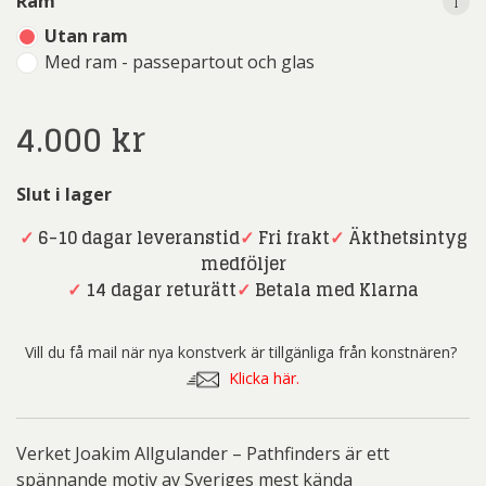
i
Ram
Utan ram
Med ram - passepartout och glas
4.000
kr
Slut i lager
✓
6-10 dagar leveranstid
✓
Fri frakt
✓
Äkthetsintyg
medföljer
✓
14 dagar returätt
✓
Betala med Klarna
Vill du få mail när nya konstverk är tillgänliga från konstnären?
Klicka här.
Verket Joakim Allgulander – Pathfinders är ett
spännande motiv av Sveriges mest kända