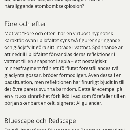
näraliggande atombombsexplosion?
Före och efter
Motivet ”Före och efter” har en virtuost hypnotisk
karaktär: ovan i bildfältet syns två figurer springande
och glädjefyllt göra sitt inträde i vattnet. Spännande är
att nedtill i bildfältet förvandlas deras reflektioner i
vattnet till en snapshot i sepia – ett nostalgiskt
minnesfragment från ett förflutet föreställandes två
gladlynta gossar, bröder förmodligen. Även dessa i en
badsituation, men reflektionen har finurligt bjudit in till
det övre parets svunna barndom. Detta är exempel på
en virtuos sinnrikhet förklädd i vad som förefaller till en
början skenbart enkelt, signerat Allgulander.
Bluescape och Redscape