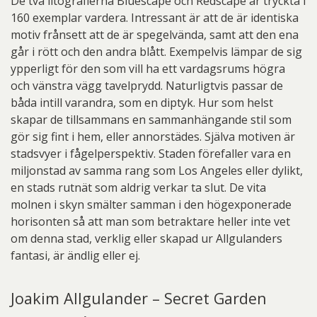
De två litografierna Bluescape och Redscape är tryckta i
160 exemplar vardera. Intressant är att de är identiska
motiv frånsett att de är spegelvända, samt att den ena
går i rött och den andra blått. Exempelvis lämpar de sig
ypperligt för den som vill ha ett vardagsrums högra
och vänstra vägg tavelprydd. Naturligtvis passar de
båda intill varandra, som en diptyk. Hur som helst
skapar de tillsammans en sammanhängande stil som
gör sig fint i hem, eller annorstädes. Själva motiven är
stadsvyer i fågelperspektiv. Staden förefaller vara en
miljonstad av samma rang som Los Angeles eller dylikt,
en stads rutnät som aldrig verkar ta slut. De vita
molnen i skyn smälter samman i den högexponerade
horisonten så att man som betraktare heller inte vet
om denna stad, verklig eller skapad ur Allgulanders
fantasi, är ändlig eller ej.
Joakim Allgulander – Secret Garden