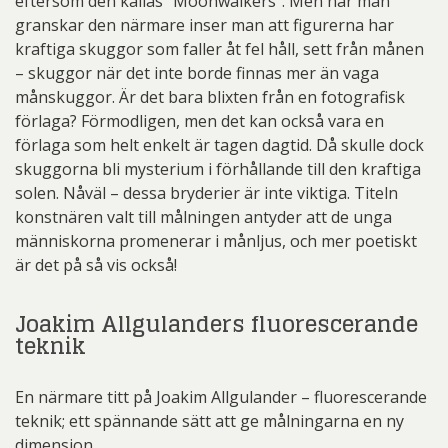
eftersom den kallas ”Moonwalkers”. Men när man
granskar den närmare inser man att figurerna har
kraftiga skuggor som faller åt fel håll, sett från månen
– skuggor när det inte borde finnas mer än vaga
månskuggor. Är det bara blixten från en fotografisk
förlaga? Förmodligen, men det kan också vara en
förlaga som helt enkelt är tagen dagtid. Då skulle dock
skuggorna bli mysterium i förhållande till den kraftiga
solen. Nåväl – dessa bryderier är inte viktiga. Titeln
konstnären valt till målningen antyder att de unga
människorna promenerar i månljus, och mer poetiskt
är det på så vis också!
Joakim Allgulanders fluorescerande
teknik
En närmare titt på Joakim Allgulander – fluorescerande
teknik; ett spännande sätt att ge målningarna en ny
dimension.