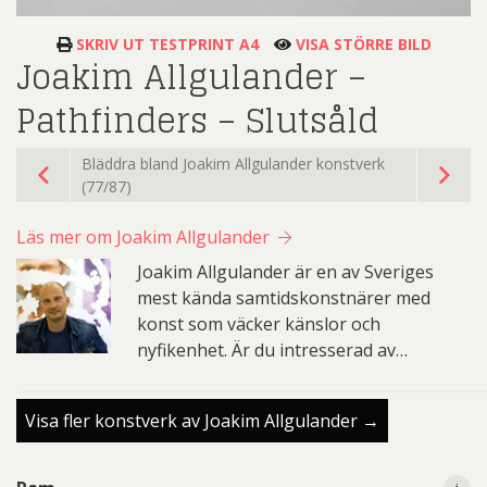
SKRIV UT TESTPRINT A4
VISA STÖRRE BILD
Joakim Allgulander –
Pathfinders – Slutsåld
Bläddra bland Joakim Allgulander konstverk
(77/87)
Läs mer om Joakim Allgulander
Joakim Allgulander är en av Sveriges
mest kända samtidskonstnärer med
konst som väcker känslor och
nyfikenhet. Är du intresserad av…
Visa fler konstverk av Joakim Allgulander →