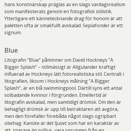
hans konstnärskap präglas av en slags vardagsrealism
som manifesterats genom en fotografisk stilistik.
Ytterligare ett kännetecknande drag för honom är att
paletten ofta är smakfullt avskalad. Sepiafonder är ett
signum.
Blue
Litografin ”Blue” påminner om David Hockneys ”A
Bigger Splash” – stilmässigt är Allgulander kraftigt
influerad av Hockneys lätt fotorealistiska stil. Centralt i
litografien, liksom i Hockneys målning ”A Bigger
Splash”, är en blå swimmingpool. Därtill syns ett antal
solbadande kvinnor i förgrunden. Emellertid är
litografin avskalad, men samtidigt drömsk. Om den är
behagligt drömsk är upp till betraktaren att avgöra,
men den förefaller förebåda något slags ogripbart
obehag. Kanske är det ljuset som har en karaktär av
att, snarare än solljus, vara sprungen från en