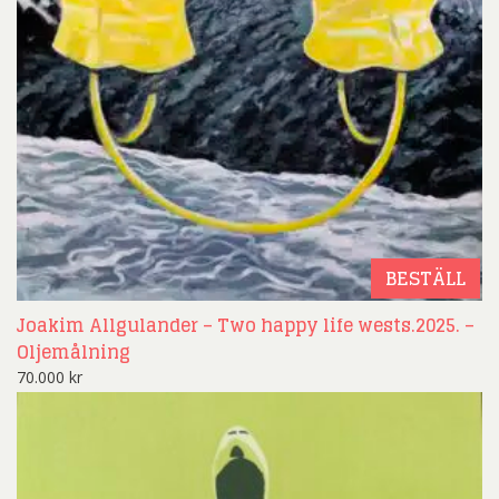
BESTÄLL
Joakim Allgulander – Two happy life wests.2025. –
Oljemålning
70.000
kr