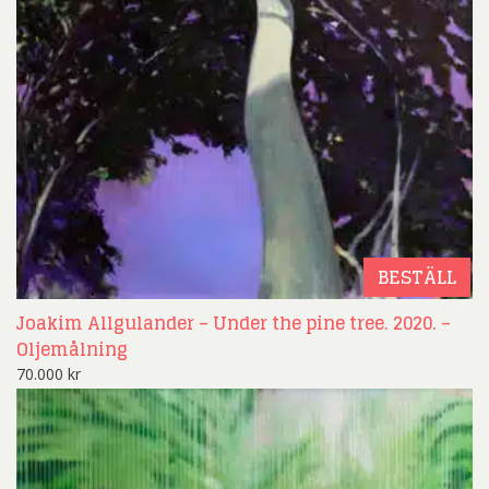
BESTÄLL
Joakim Allgulander – Under the pine tree. 2020. –
Oljemålning
70.000
kr