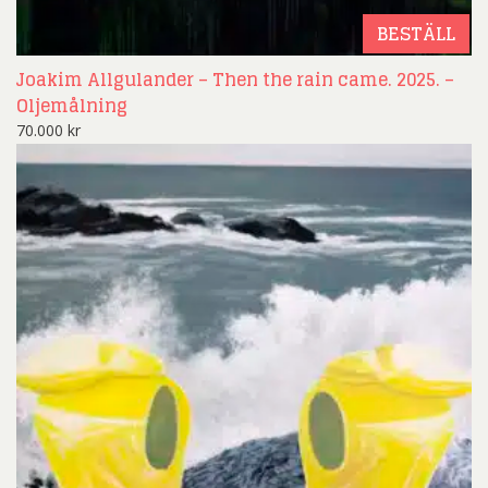
BESTÄLL
Joakim Allgulander – Then the rain came. 2025. –
Oljemålning
70.000
kr