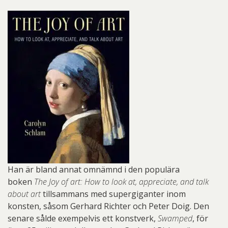
Han är bland annat omnämnd i den populära
boken
The Joy of art: How to look at, appreciate, and talk
about art
tillsammans med supergiganter inom
konsten, såsom Gerhard Richter och Peter Doig. Den
senare sålde exempelvis ett konstverk,
Swamped
, för