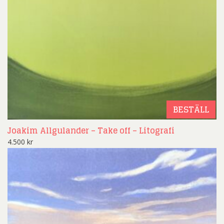
BESTÄLL
Joakim Allgulander – Take off – Litografi
4.500
kr