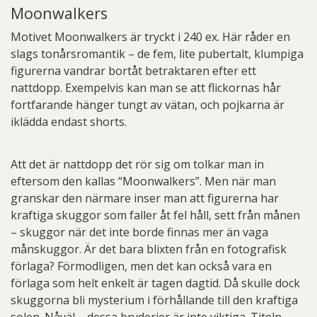
Moonwalkers
Motivet Moonwalkers är tryckt i 240 ex. Här råder en
slags tonårsromantik – de fem, lite pubertalt, klumpiga
figurerna vandrar bortåt betraktaren efter ett
nattdopp. Exempelvis kan man se att flickornas hår
fortfarande hänger tungt av vätan, och pojkarna är
iklädda endast shorts.
Att det är nattdopp det rör sig om tolkar man in
eftersom den kallas “Moonwalkers”. Men när man
granskar den närmare inser man att figurerna har
kraftiga skuggor som faller åt fel håll, sett från månen
– skuggor när det inte borde finnas mer än vaga
månskuggor. Är det bara blixten från en fotografisk
förlaga? Förmodligen, men det kan också vara en
förlaga som helt enkelt är tagen dagtid. Då skulle dock
skuggorna bli mysterium i förhållande till den kraftiga