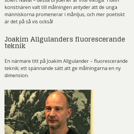
solen. Nåväl – dessa bryderier är inte viktiga. Titeln
konstnären valt till målningen antyder att de unga
människorna promenerar i månljus, och mer poetiskt
är det på så vis också!
Joakim Allgulanders fluorescerande
teknik
En närmare titt på Joakim Allgulander – fluorescerande
teknik; ett spännande sätt att ge målningarna en ny
dimension.