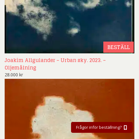
BESTÄLL
Joakim Allgulander – Urban sky. 2023. –
Oljemålning
28.000
kr
Frågor inför beställning?