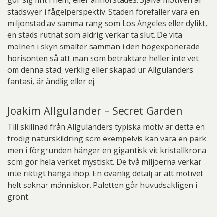
gör sig fint i hem, eller annorstädes. Själva motiven är
stadsvyer i fågelperspektiv. Staden förefaller vara en
miljonstad av samma rang som Los Angeles eller dylikt,
en stads rutnät som aldrig verkar ta slut. De vita
molnen i skyn smälter samman i den högexponerade
horisonten så att man som betraktare heller inte vet
om denna stad, verklig eller skapad ur Allgulanders
fantasi, är ändlig eller ej.
Joakim Allgulander – Secret Garden
Till skillnad från Allgulanders typiska motiv är detta en
frodig naturskildring som exempelvis kan vara en park
men i förgrunden hänger en gigantisk vit kristallkrona
som gör hela verket mystiskt. De två miljöerna verkar
inte riktigt hänga ihop. En ovanlig detalj är att motivet
helt saknar människor. Paletten går huvudsakligen i
grönt.