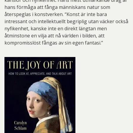
känslor och nyfikenhet. Hans mest utmärkande drag är
hans förmåga att fånga människans natur som
återspeglas i konstverken. “Konst är inte bara
intressant och intellektuellt begriplig utan väcker också
nyfikenhet, kanske inte en direkt längtan men
åtminstone en vilja att nå världen i bilden, att
kompromisslöst fångas av sin egen fantasi.”