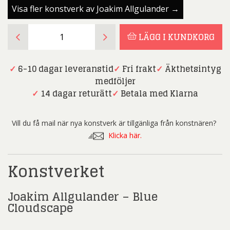
Visa fler konstverk av Joakim Allgulander →
Joakim
LÄGG I KUNDKORG
Allgulander
-
Blue
✓
6-10 dagar leveranstid
✓
Fri frakt
✓
Äkthetsintyg
Cloudscape
medföljer
mängd
✓
14 dagar returätt
✓
Betala med Klarna
Vill du få mail när nya konstverk är tillgänliga från konstnären?
Klicka här.
Konstverket
Joakim Allgulander – Blue
Cloudscape