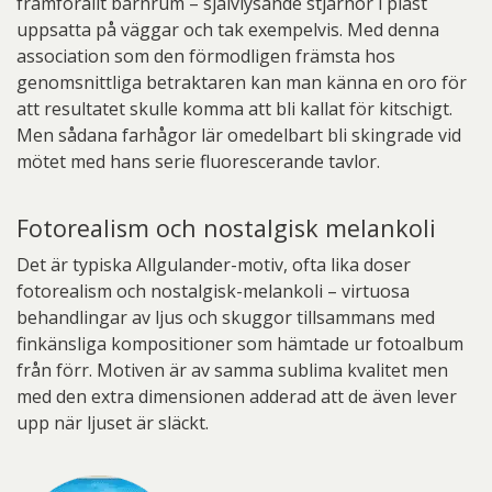
framförallt barnrum – självlysande stjärnor i plast
uppsatta på väggar och tak exempelvis. Med denna
association som den förmodligen främsta hos
genomsnittliga betraktaren kan man känna en oro för
att resultatet skulle komma att bli kallat för kitschigt.
Men sådana farhågor lär omedelbart bli skingrade vid
mötet med hans serie fluorescerande tavlor.
Fotorealism och nostalgisk melankoli
Det är typiska Allgulander-motiv, ofta lika doser
fotorealism och nostalgisk-melankoli – virtuosa
behandlingar av ljus och skuggor tillsammans med
finkänsliga kompositioner som hämtade ur fotoalbum
från förr. Motiven är av samma sublima kvalitet men
med den extra dimensionen adderad att de även lever
upp när ljuset är släckt.