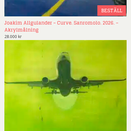
BESTÄLL
Joakim Allgulander – Curve. Sanromolo. 2026. –
Akrylmålning
28.000
kr