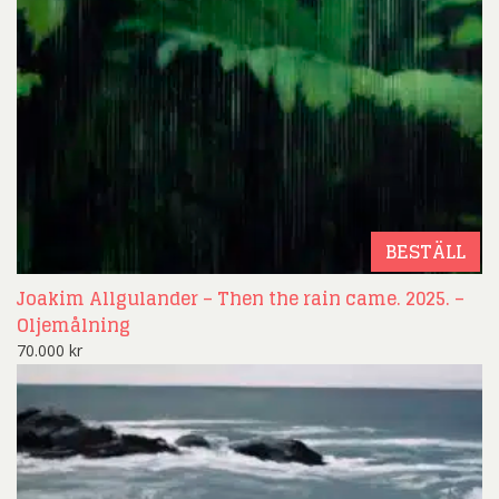
BESTÄLL
Joakim Allgulander – Then the rain came. 2025. –
Oljemålning
70.000
kr