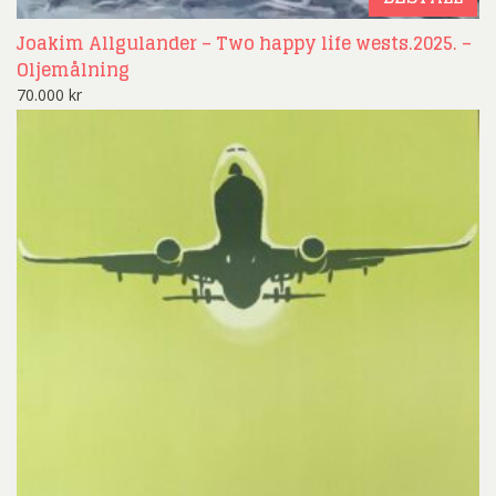
Joakim Allgulander – Two happy life wests.2025. –
Oljemålning
70.000
kr