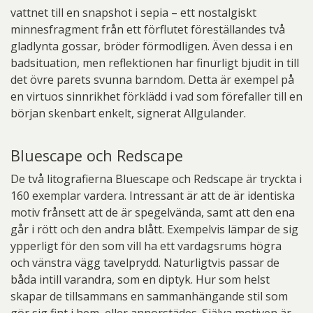
vattnet till en snapshot i sepia – ett nostalgiskt
minnesfragment från ett förflutet föreställandes två
gladlynta gossar, bröder förmodligen. Även dessa i en
badsituation, men reflektionen har finurligt bjudit in till
det övre parets svunna barndom. Detta är exempel på
en virtuos sinnrikhet förklädd i vad som förefaller till en
början skenbart enkelt, signerat Allgulander.
Bluescape och Redscape
De två litografierna Bluescape och Redscape är tryckta i
160 exemplar vardera. Intressant är att de är identiska
motiv frånsett att de är spegelvända, samt att den ena
går i rött och den andra blått. Exempelvis lämpar de sig
ypperligt för den som vill ha ett vardagsrums högra
och vänstra vägg tavelprydd. Naturligtvis passar de
båda intill varandra, som en diptyk. Hur som helst
skapar de tillsammans en sammanhängande stil som