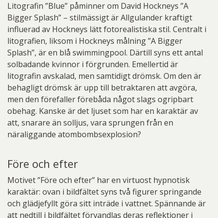
Litografin ”Blue” påminner om David Hockneys ”A
Bigger Splash” – stilmässigt är Allgulander kraftigt
influerad av Hockneys lätt fotorealistiska stil. Centralt i
litografien, liksom i Hockneys målning ”A Bigger
Splash”, är en blå swimmingpool. Därtill syns ett antal
solbadande kvinnor i förgrunden. Emellertid är
litografin avskalad, men samtidigt drömsk. Om den är
behagligt drömsk är upp till betraktaren att avgöra,
men den förefaller förebåda något slags ogripbart
obehag. Kanske är det ljuset som har en karaktär av
att, snarare än solljus, vara sprungen från en
näraliggande atombombsexplosion?
Före och efter
Motivet ”Före och efter” har en virtuost hypnotisk
karaktär: ovan i bildfältet syns två figurer springande
och glädjefyllt göra sitt inträde i vattnet. Spännande är
att nedtill i bildfältet förvandlas deras reflektioner i