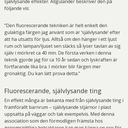
självlysande effekter. Allgulander beskriver den på
följande vis:
”Den fluorescerande tekniken är helt enkelt den
gulaktiga färgen jag använt som är ’självlysande’ efter
att ha utsatts för ljus. Alltså om den hänger i ett ljust
rum och lampan/ljuset sen släcks så lyser tavlan av sig
själv i mörkret ca 40 min. De första verken i denna
teknik gjorde jag för ca 10 år sedan och lyskraften är
fortfarande lika bra. I mörker blir färgen mer
grönaktig. Du kan lätt prova detta.”
Fluorescerande, självlysande ting
En effekt många är bekanta med från självlysande ting i
framförallt barnrum – självlysande stjärnor i plast
uppsatta på väggar och tak exempelvis. Med denna
association som den förmodligen främsta hos
genomsnittliga betraktaren kan man känna en oro för