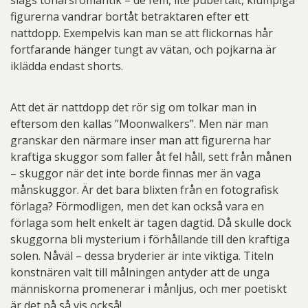
slags tonårsromantik – de fem, lite pubertalt, klumpiga
figurerna vandrar bortåt betraktaren efter ett
nattdopp. Exempelvis kan man se att flickornas hår
fortfarande hänger tungt av vätan, och pojkarna är
iklädda endast shorts.
Att det är nattdopp det rör sig om tolkar man in
eftersom den kallas ”Moonwalkers”. Men när man
granskar den närmare inser man att figurerna har
kraftiga skuggor som faller åt fel håll, sett från månen
– skuggor när det inte borde finnas mer än vaga
månskuggor. Är det bara blixten från en fotografisk
förlaga? Förmodligen, men det kan också vara en
förlaga som helt enkelt är tagen dagtid. Då skulle dock
skuggorna bli mysterium i förhållande till den kraftiga
solen. Nåväl – dessa bryderier är inte viktiga. Titeln
konstnären valt till målningen antyder att de unga
människorna promenerar i månljus, och mer poetiskt
är det på så vis också!