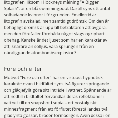
litografien, liksom i Hockneys målning ”A Bigger
Splash”, är en blå swimmingpool. Därtill syns ett antal
solbadande kvinnor i förgrunden. Emellertid är
litografin avskalad, men samtidigt drömsk. Om den är
behagligt drömsk är upp till betraktaren att avgöra,
men den förefaller förebåda något slags ogripbart
obehag. Kanske är det ljuset som har en karaktär av
att, snarare än solljus, vara sprungen från en
näraliggande atombombsexplosion?
Före och efter
Motivet ”Före och efter” har en virtuost hypnotisk
karaktär: ovan i bildfältet syns två figurer springande
och glädjefyllt göra sitt inträde i vattnet. Spännande är
att nedtill i bildfältet förvandlas deras reflektioner i
vattnet till en snapshot i sepia – ett nostalgiskt
minnesfragment från ett förflutet föreställandes två
gladlynta gossar, bröder förmodligen. Även dessa i en