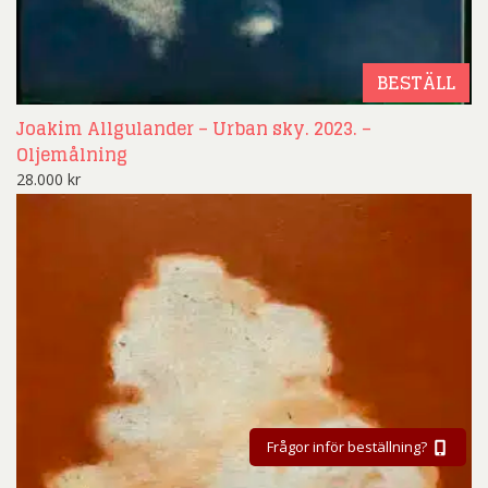
BESTÄLL
Joakim Allgulander – Urban sky. 2023. –
Oljemålning
28.000
kr
Frågor inför beställning?