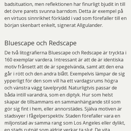
badsituation, men reflektionen har finurligt bjudit in till
det övre parets svunna barndom. Detta är exempel på
en virtuos sinnrikhet förklädd i vad som förefaller till en
början skenbart enkelt, signerat Allgulander.
Bluescape och Redscape
De två litografierna Bluescape och Redscape är tryckta i
160 exemplar vardera. Intressant är att de är identiska
motiv frånsett att de är spegelvända, samt att den ena
går i rött och den andra blått. Exempelvis lämpar de sig
ypperligt för den som vill ha ett vardagsrums högra
och vänstra vägg tavelprydd. Naturligtvis passar de
båda intill varandra, som en diptyk. Hur som helst
skapar de tillsammans en sammanhängande stil som
gör sig fint i hem, eller annorstädes. Själva motiven är
stadsvyer i fågelperspektiv. Staden förefaller vara en
miljonstad av samma rang som Los Angeles eller dylikt,
en stads rutnät som aldrig verkar ta slut. De vita