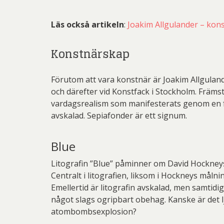
Läs också artikeln
:
Joakim Allgulander – kon
Konstnärskap
Förutom att vara konstnär är Joakim Allgulan
och därefter vid Konstfack i Stockholm. Främs
vardagsrealism som manifesterats genom en fot
avskalad. Sepiafonder är ett signum.
Blue
Litografin ”Blue” påminner om David Hockneys ”A
Centralt i litografien, liksom i Hockneys måln
Emellertid är litografin avskalad, men samtid
något slags ogripbart obehag. Kanske är det l
atombombsexplosion?