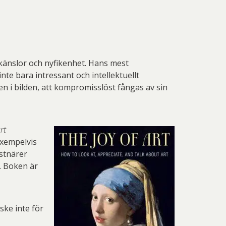
känslor och nyfikenhet. Hans mest
e bara intressant och intellektuellt
en i bilden, att kompromisslöst fångas av sin
rt
exempelvis
nstnärer
. Boken är
ske inte för