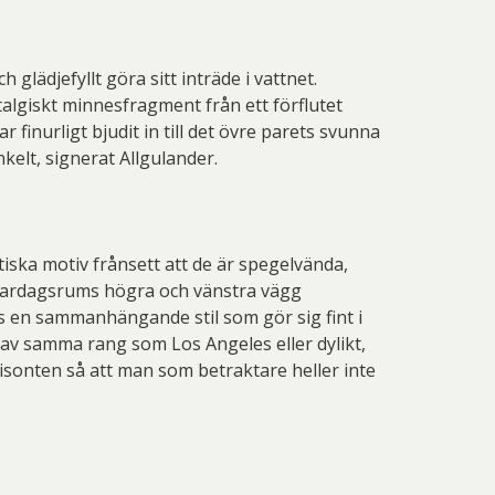
 glädjefyllt göra sitt inträde i vattnet.
ostalgiskt minnesfragment från ett förflutet
finurligt bjudit in till det övre parets svunna
kelt, signerat Allgulander.
tiska motiv frånsett att de är spegelvända,
tt vardagsrums högra och vänstra vägg
ns en sammanhängande stil som gör sig fint i
d av samma rang som Los Angeles eller dylikt,
isonten så att man som betraktare heller inte