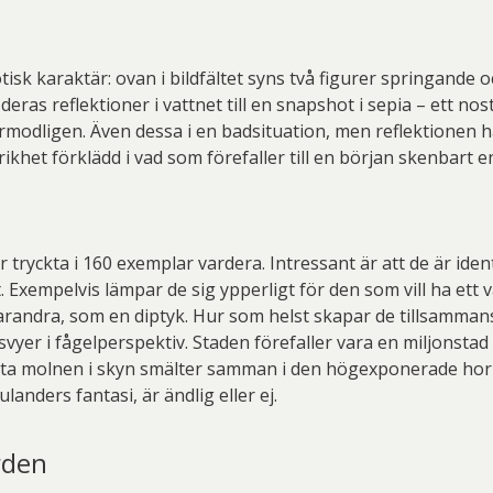
sk karaktär: ovan i bildfältet syns två figurer springande och
 deras reflektioner i vattnet till en snapshot i sepia – ett n
modligen. Även dessa i en badsituation, men reflektionen har 
khet förklädd i vad som förefaller till en början skenbart en
 tryckta i 160 exemplar vardera. Intressant är att de är iden
t. Exempelvis lämpar de sig ypperligt för den som vill ha e
l varandra, som en diptyk. Hur som helst skapar de tillsamma
svyer i fågelperspektiv. Staden förefaller vara en miljonsta
 vita molnen i skyn smälter samman i den högexponerade hor
landers fantasi, är ändlig eller ej.
rden