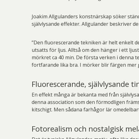
Joakim Allgulanders konstnärskap söker ständ
självlysande effekter. Allgulander beskriver de
”Den fluorescerande tekniken är helt enkelt de
utsatts för ljus. Alltså om den hänger i ett ljus
mörkret ca 40 min. De första verken i denna te
fortfarande lika bra. I mörker blir färgen mer 
Fluorescerande, självlysande ti
En effekt många är bekanta med från självlysa
denna association som den förmodligen främst
kitschigt. Men sådana farhågor lär omedelbart
Fotorealism och nostalgisk mel