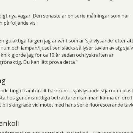
igt nya vägar. Den senaste är en serie målningar som har
n på följande vis:
n gulaktiga färgen jag använt som är ’självlysande’ efter at
t rum och lampan/ljuset sen släcks så lyser tavlan av sig själv
knik gjorde jag för ca 10 år sedan och lyskraften är
grönaktig. Du kan lätt prova detta.”
ng
nde ting i framförallt barnrum – självlysande stjärnor i pla
a hos genomsnittliga betraktaren kan man känna en oro för a
 bli skingrade vid mötet med hans serie fluorescerande tavl
ankoli