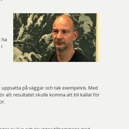
t ha
 i
st uppsatta på väggar och tak exempelvis. Med
tt resultatet skulle komma att bli kallat för
or.