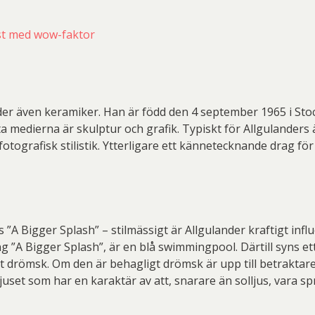
st med wow-faktor
der även keramiker. Han är född den 4 september 1965 i St
ta medierna är skulptur och grafik. Typiskt för Allgulanders
ografisk stilistik. Ytterligare ett kännetecknande drag för
 Bigger Splash” – stilmässigt är Allgulander kraftigt influe
ing ”A Bigger Splash”, är en blå swimmingpool. Därtill syns e
igt drömsk. Om den är behagligt drömsk är upp till betraktar
juset som har en karaktär av att, snarare än solljus, vara 