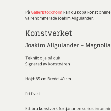
Rich
Sar
På
Galleristockholm
kan du köpa konst online o
välrenommerade Joakim Allgulander.
Sti
Konstverket
Ulf G
Zumre
Joakim Allgulander – Magnolia
Teknik: olja på duk
Signerad av konstnären
Höjd: 65 cm Bredd: 40 cm
Fri frakt
Ett bra konstverk förtjänar en seriös inramni