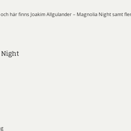
ard Ryan
Rickard Ölander
Rola
a Flodén
Sara Woodrow
Ste
ch här finns Joakim Allgulander – Magnolia Night samt fler 
g Laurin
Siri Carlén
Suz
ripenholm
Ulrica Hydman Vallien
Yrj
ta Pozder
Åsa Jungnelius
 Night
ng