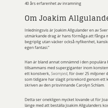
40 års erfarenhet av inramning
Om Joakim Allguland
Inledningsvis är Joakim Allgulander en av Sv
utmärkande drag är hans förmåga att fånga mä
begriplig utan väcker också nyfikenhet, kanske
egen fantasi.”
Han är bland annat omnämnd i den populära
tillsammans med supergiganter inom konsten,
ett konstverk,
Swamped
, för över 25 miljoner
som tidigare har slagit prisrekord genom ett 
skriven av den prisvinnande Carolyn Schlam.
Detta ser onekligen mycket lovande ut för Joak
länge med att beställa Joakim Allgulanders ko