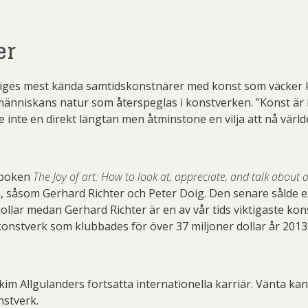
er
eriges mest kända samtidskonstnärer med konst som väcker 
nniskans natur som återspeglas i konstverken. ”Konst är int
 inte en direkt längtan men åtminstone en vilja att nå värld
 boken
The Joy of art: How to look at, appreciate, and talk about a
 såsom Gerhard Richter och Peter Doig. Den senare sålde 
 dollar medan Gerhard Richter är en av vår tids viktigaste ko
konstverk som klubbades för över 37 miljoner dollar år 2013
im Allgulanders fortsatta internationella karriär. Vänta kan
nstverk.