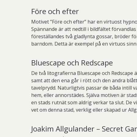
Före och efter
Motivet ”Före och efter” har en virtuost hypnoti
Spännande är att nedtill i bildfältet förvandlas
föreställandes två gladlynta gossar, bröder för
barndom. Detta är exempel på en virtuos sinnri
Bluescape och Redscape
De två litografierna Bluescape och Redscape är
samt att den ena går i rött och den andra blåt
tavelprydd. Naturligtvis passar de båda intil
hem, eller annorstädes. Själva motiven är stad
en stads rutnät som aldrig verkar ta slut. De
vet om denna stad, verklig eller skapad ur Allgu
Joakim Allgulander – Secret Ga