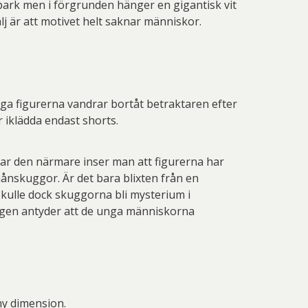
 park men i förgrunden hänger en gigantisk vit
lj är att motivet helt saknar människor.
iga figurerna vandrar bortåt betraktaren efter
 iklädda endast shorts.
ar den närmare inser man att figurerna har
månskuggor. Är det bara blixten från en
skulle dock skuggorna bli mysterium i
lningen antyder att de unga människorna
ny dimension.