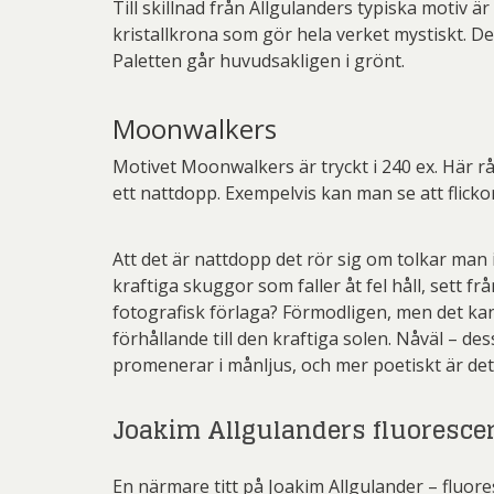
Till skillnad från Allgulanders typiska motiv 
kristallkrona som gör hela verket mystiskt. De 
Paletten går huvudsakligen i grönt.
Moonwalkers
Motivet Moonwalkers är tryckt i 240 ex. Här r
ett nattdopp. Exempelvis kan man se att flick
Att det är nattdopp det rör sig om tolkar ma
kraftiga skuggor som faller åt fel håll, sett 
fotografisk förlaga? Förmodligen, men det kan
förhållande till den kraftiga solen. Nåväl – de
promenerar i månljus, och mer poetiskt är det 
Joakim Allgulanders fluoresce
En närmare titt på Joakim Allgulander – fluor