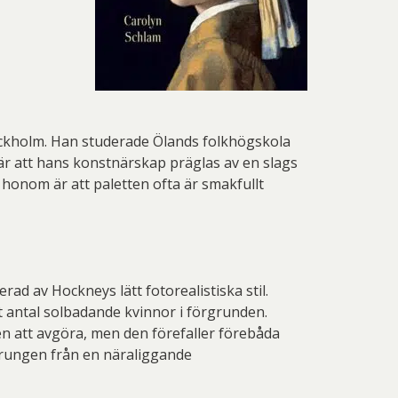
ockholm. Han studerade Ölands folkhögskola
 är att hans konstnärskap präglas av en slags
 honom är att paletten ofta är smakfullt
rad av Hockneys lätt fotorealistiska stil.
tt antal solbadande kvinnor i förgrunden.
en att avgöra, men den förefaller förebåda
sprungen från en näraliggande