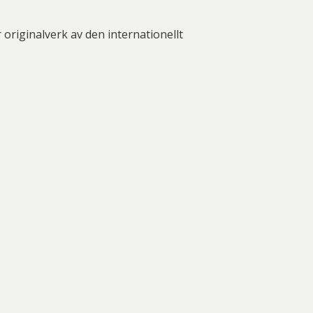
nd Svensson
Sandra Steen
fan Wentzel
Stig Lindberg
originalverk av den internationellt
anne Nessim
Sven Lidberg
ö Edelmann
Olle Olson Hagalund