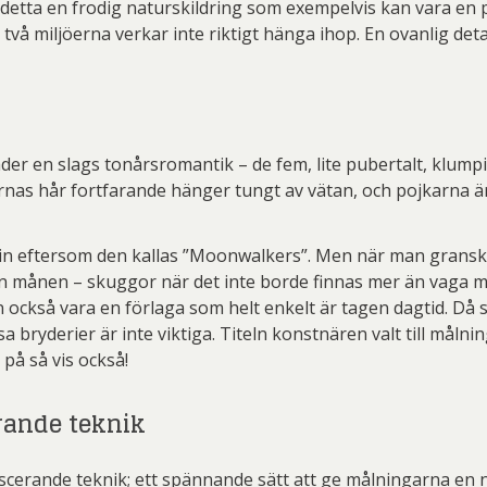
är detta en frodig naturskildring som exempelvis kan vara en
två miljöerna verkar inte riktigt hänga ihop. En ovanlig deta
åder en slags tonårsromantik – de fem, lite pubertalt, klump
ornas hår fortfarande hänger tungt av vätan, och pojkarna är
n in eftersom den kallas ”Moonwalkers”. Men när man gransk
från månen – skuggor när det inte borde finnas mer än vaga 
 också vara en förlaga som helt enkelt är tagen dagtid. Då 
ssa bryderier är inte viktiga. Titeln konstnären valt till må
på så vis också!
rande teknik
escerande teknik; ett spännande sätt att ge målningarna en 