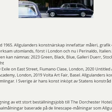
 1965. Allgulanders konstnärskap innefattar måleri, grafik 
erksam utomlands, först i London och nu i Perinaldo, Italien
n kan nämnas: 2023 Green, Black, Blue, Galleri Duerr, Sto
ght
Exile on East Street, Fiumano Clase, London, 2020 Untitled A
ademy, London, 2019 Volta Art Fair, Basel. Allgulanders ko
samlingar. I Sverige är hans konst inköpt av Statens konstråd
ning av ett stort beställningsjobb till The Dorchester Hote
ginalmålningar baserade på de linescape-målningar som Allg