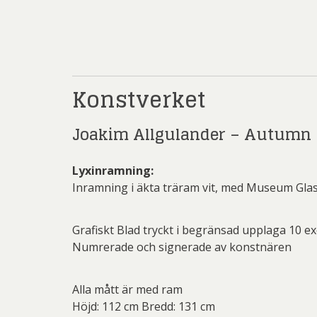
Rich
Sar
Sti
Ulf G
Konstverket
Zumre
Joakim Allgulander – Autumn –
Lyxinramning:
Inramning i äkta träram vit, med Museum Glas
Grafiskt Blad tryckt i begränsad upplaga 10 e
Numrerade och signerade av konstnären
Alla mått är med ram
Höjd: 112 cm Bredd: 131 cm