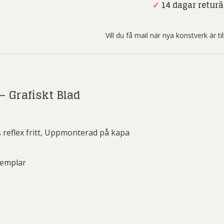
ard Ryan
Rickard Ölander
Rola
-
✓
14 dagar returä
Grafiskt
a Flodén
Sara Woodrow
Ste
Blad
Vill du få mail när nya konstverk är t
mängd
g Laurin
Siri Carlén
Suz
ripenholm
Ulrica Hydman Vallien
Yrj
ta Pozder
Åsa Jungnelius
 Grafiskt Blad
 reflex fritt, Uppmonterad på kapa
xemplar