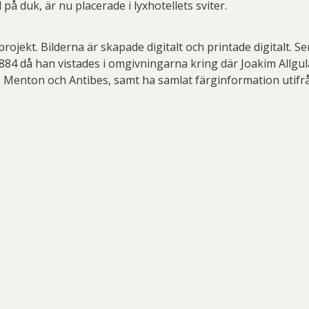
 på duk, är nu placerade i lyxhotellets sviter.
 projekt. Bilderna är skapade digitalt och printade digitalt. 
4 då han vistades i omgivningarna kring där Joakim Allgula
a, Menton och Antibes, samt ha samlat färginformation utifr