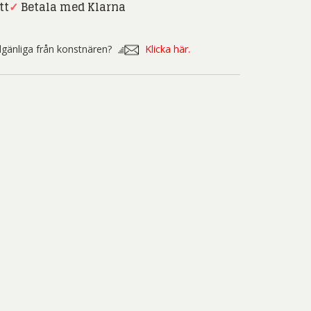
nd Svensson
Sandra Steen
tt
✓
Betala med Klarna
fan Wentzel
Stig Lindberg
illgänliga från konstnären?
Klicka här.
anne Nessim
Sven Lidberg
ö Edelmann
Olle Olson Hagalund