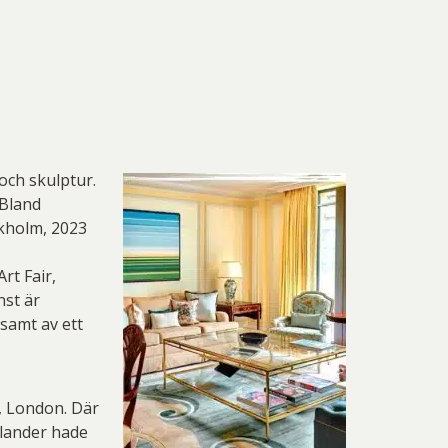
och skulptur.
.Bland
ckholm, 2023
rt Fair,
nst är
 samt av ett
l, London. Där
ulander hade