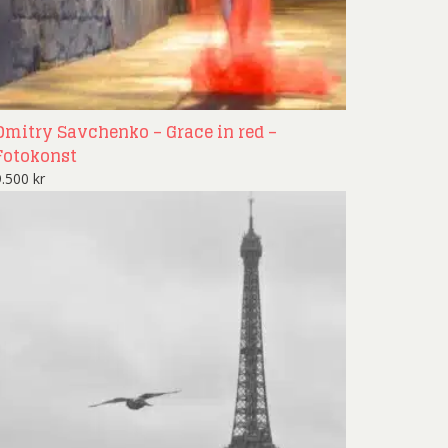
Dmitry Savchenko – Grace in red –
Fotokonst
9.500
kr