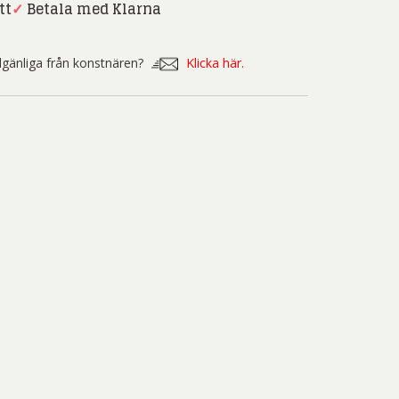
nd Svensson
Sandra Steen
tt
✓
Betala med Klarna
fan Wentzel
Stig Lindberg
illgänliga från konstnären?
Klicka här.
anne Nessim
Sven Lidberg
ö Edelmann
Olle Olson Hagalund