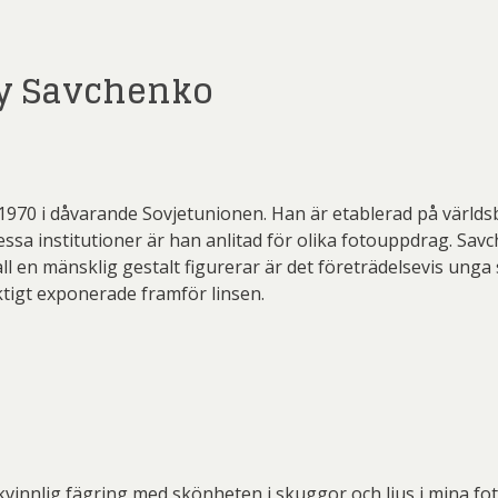
y Savchenko
970 i dåvarande Sovjetunionen. Han är etablerad på världs
ssa institutioner är han anlitad för olika fotouppdrag. Sav
fall en mänsklig gestalt figurerar är det företrädelsevis unga
ktigt exponerade framför linsen.
vinnlig fägring med skönheten i skuggor och ljus i mina fot