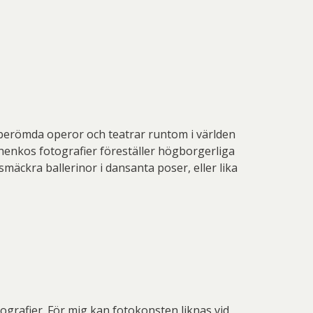
berömda operor och teatrar runtom i världen
chenkos fotografier föreställer högborgerliga
 smäckra ballerinor i dansanta poser, eller lika
ografier. För mig kan fotokonsten liknas vid