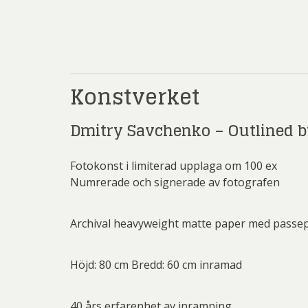
Rich
Sar
Sti
Ulf G
Konstverket
Zumre
Dmitry Savchenko – Outlined 
Fotokonst i limiterad upplaga om 100 ex
Numrerade och signerade av fotografen
Archival heavyweight matte paper med passe
Höjd: 80 cm Bredd: 60 cm inramad
40 års erfarenhet av inramning.