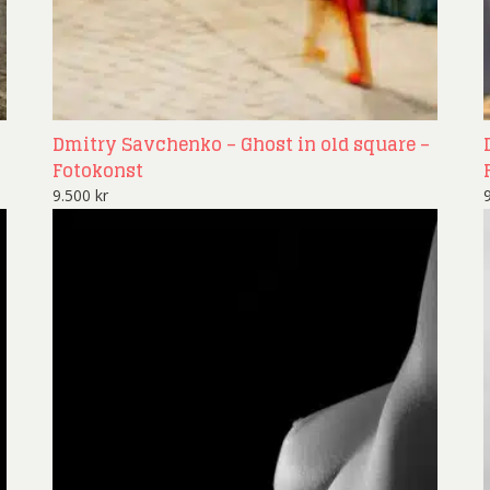
Dmitry Savchenko – Ghost in old square –
Fotokonst
9.500
kr