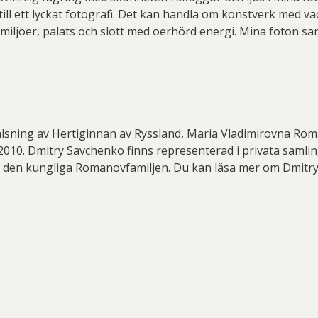
n till ett lyckat fotografi. Det kan handla om konstverk med v
 miljöer, palats och slott med oerhörd energi. Mina foton 
lsning av Hertiginnan av Ryssland, Maria Vladimirovna Roma
2010. Dmitry Savchenko finns representerad i privata samlin
t i den kungliga Romanovfamiljen. Du kan läsa mer om Dmitr