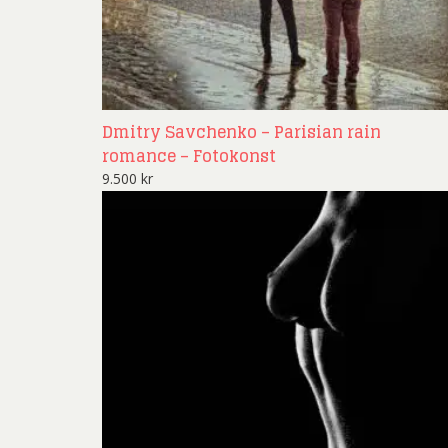
Dmitry Savchenko – Parisian rain
romance – Fotokonst
9.500
kr