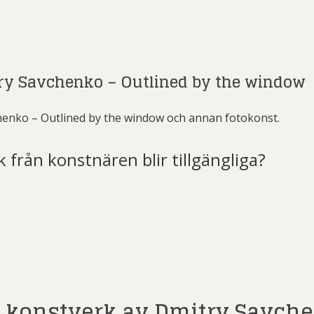
ry Savchenko – Outlined by the window
enko – Outlined by the window och annan fotokonst.
k från konstnären blir tillgängliga?
t)
r konstverk av Dmitry Savch