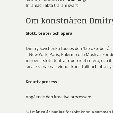
Inramad i äkta träram svart
Om konstnären Dmitr
Slott, teater och opera
Dmitry Savchenko föddes den 13e oktober år 1
– New York, Paris, Palermo och Moskva. För de
miljöer – slott, teatrar operor et cetera, och i
smäckra nakna kvinnor konstfullt och ofta fly
Kreativ process
Angående den kreativa processen:
”- I många år har jag försökt koppla samman k