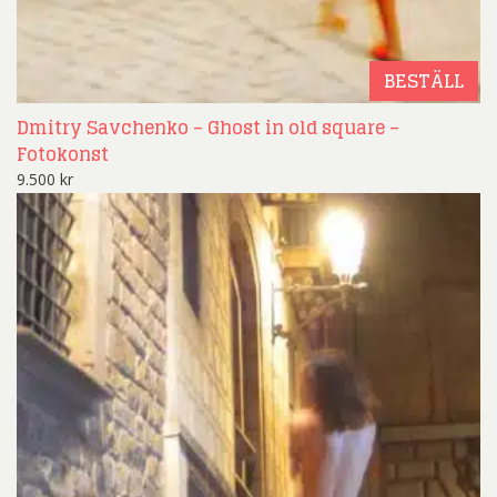
BESTÄLL
Dmitry Savchenko – Ghost in old square –
Fotokonst
9.500
kr