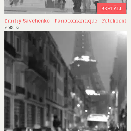
BESTÄLL
Dmitry Savchenko – Paris romantique – Fotokonst
9.500
kr