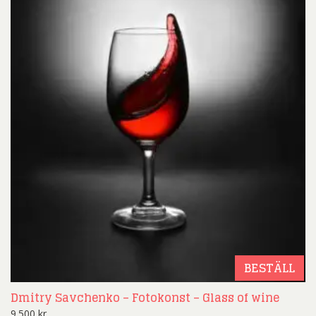
BESTÄLL
Dmitry Savchenko – Fotokonst – Glass of wine
9.500
kr