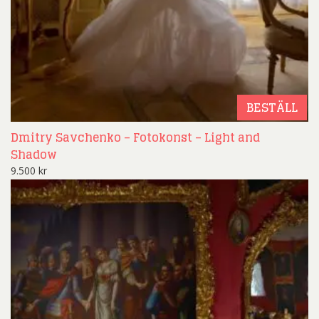
BESTÄLL
Dmitry Savchenko – Fotokonst – Light and
Shadow
9.500
kr