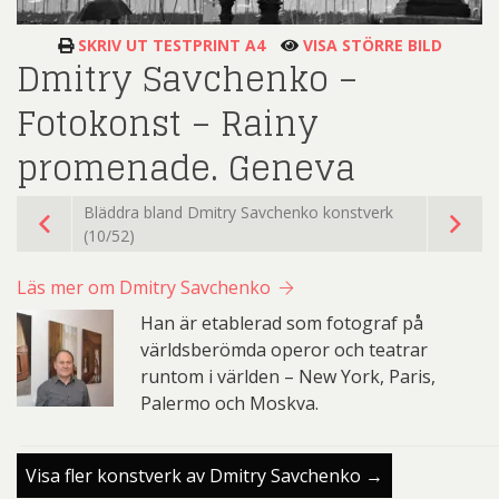
SKRIV UT TESTPRINT A4
VISA STÖRRE BILD
Dmitry Savchenko –
Fotokonst – Rainy
promenade. Geneva
Bläddra bland Dmitry Savchenko konstverk
(10/52)
Läs mer om Dmitry Savchenko
Han är etablerad som fotograf på
världsberömda operor och teatrar
runtom i världen – New York, Paris,
Palermo och Moskva.
Visa fler konstverk av Dmitry Savchenko →