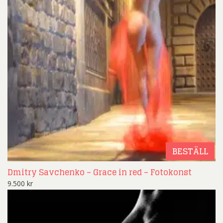
BESTÄLL
Dmitry Savchenko – Grace in red – Fotokonst
9.500
kr