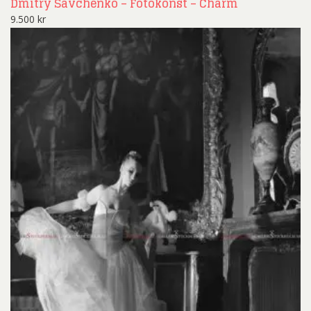
Dmitry Savchenko – Fotokonst – Charm
9.500
kr