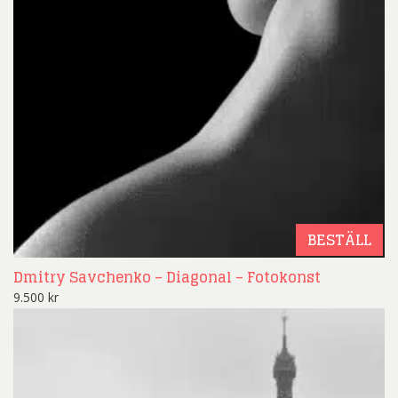
BESTÄLL
Dmitry Savchenko – Diagonal – Fotokonst
9.500
kr