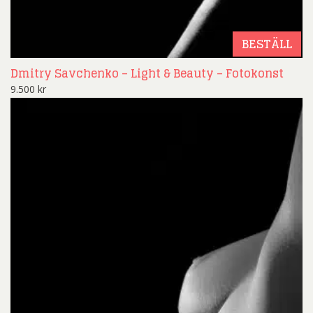
BESTÄLL
Dmitry Savchenko – Light & Beauty – Fotokonst
9.500
kr