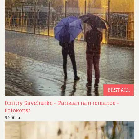
BESTÄLL
Dmitry Savchenko – Parisian rain romance –
Fotokonst
9.500
kr