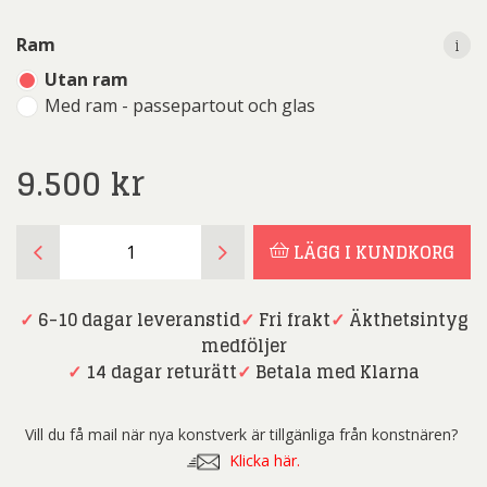
i
i
Ram
Utan ram
Med ram - passepartout och glas
9.500
kr
Dmitry
LÄGG I KUNDKORG
Savchenko
-
Fotokonst
✓
6-10 dagar leveranstid
✓
Fri frakt
✓
Äkthetsintyg
-
medföljer
Rainy
✓
14 dagar returätt
✓
Betala med Klarna
promenade.
Geneva
Vill du få mail när nya konstverk är tillgänliga från konstnären?
mängd
Klicka här.