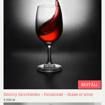
BESTÄLL
Dmitry Savchenko – Fotokonst – Glass of wine
9.500
kr