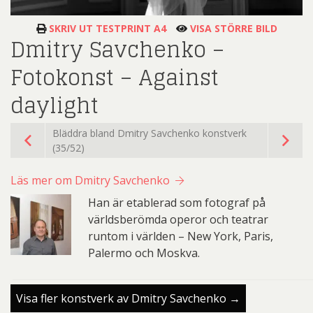
SKRIV UT TESTPRINT A4
VISA STÖRRE BILD
Dmitry Savchenko –
Fotokonst – Against
daylight
Bläddra bland Dmitry Savchenko konstverk
(35/52)
Läs mer om Dmitry Savchenko
Han är etablerad som fotograf på
världsberömda operor och teatrar
runtom i världen – New York, Paris,
Palermo och Moskva.
Visa fler konstverk av Dmitry Savchenko →