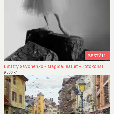
BESTÄLL
Dmitry Savchenko – Magical Ballet – Fotokonst
9.500
kr