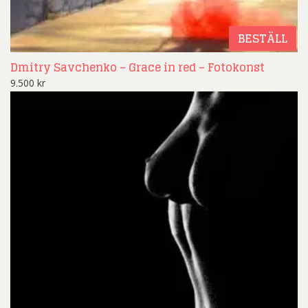
BESTÄLL
Dmitry Savchenko – Grace in red – Fotokonst
9.500
kr