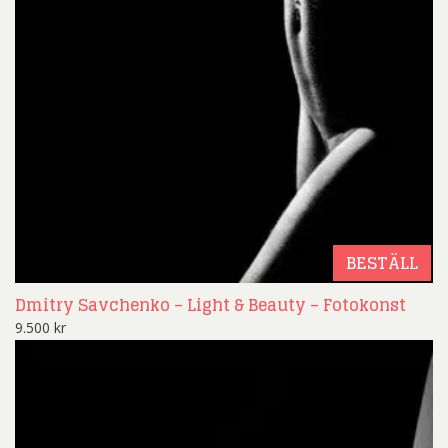
BESTÄLL
Dmitry Savchenko – Light & Beauty – Fotokonst
9.500
kr