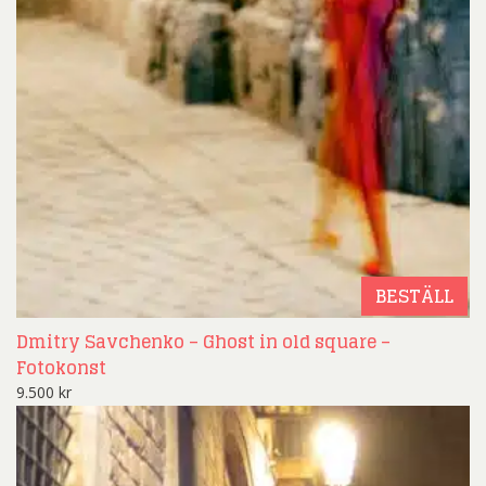
BESTÄLL
Dmitry Savchenko – Ghost in old square –
Fotokonst
9.500
kr