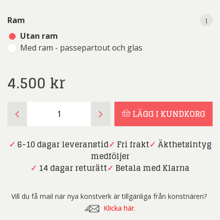
i
i
Ram
Utan ram
Med ram - passepartout och glas
4.500
kr
Dmitry
LÄGG I KUNDKORG
Savchenko
-
Fotokonst
✓
6-10 dagar leveranstid
✓
Fri frakt
✓
Äkthetsintyg
-
medföljer
Against
✓
14 dagar returätt
✓
Betala med Klarna
daylight
mängd
Vill du få mail när nya konstverk är tillgänliga från konstnären?
Klicka här.