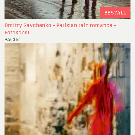
BESTÄLL
Dmitry Savchenko – Parisian rain romance –
Fotokonst
9.500
kr