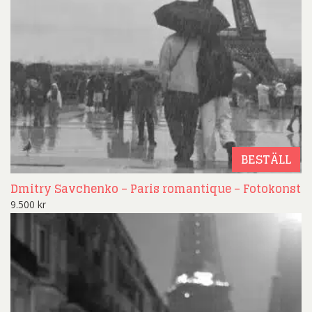
BESTÄLL
Dmitry Savchenko – Paris romantique – Fotokonst
9.500
kr