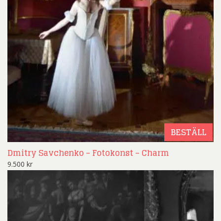
BESTÄLL
Dmitry Savchenko – Fotokonst – Charm
9.500
kr