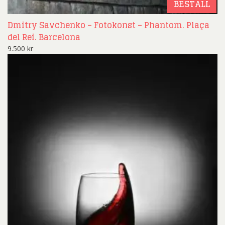
BESTÄLL
Dmitry Savchenko – Fotokonst – Phantom. Plaça
del Rei. Barcelona
9.500
kr