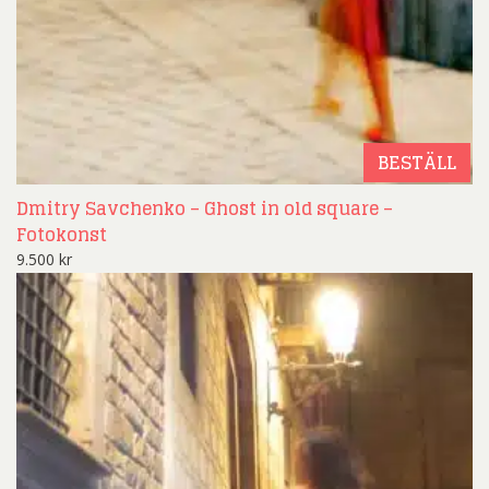
BESTÄLL
Dmitry Savchenko – Ghost in old square –
Fotokonst
9.500
kr