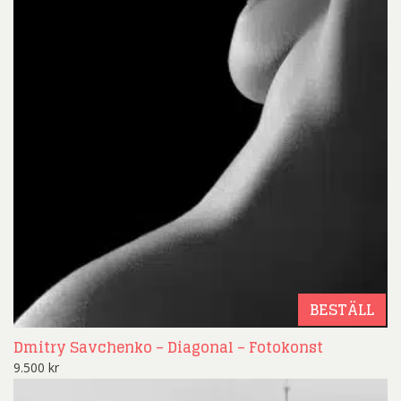
BESTÄLL
Dmitry Savchenko – Diagonal – Fotokonst
9.500
kr