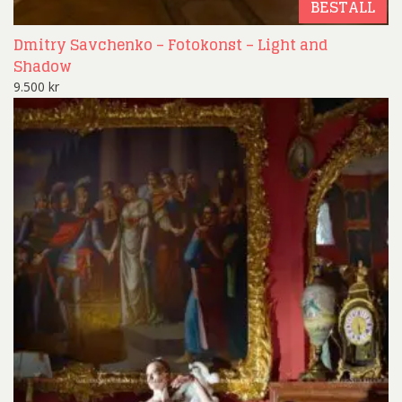
BESTÄLL
Dmitry Savchenko – Fotokonst – Light and
Shadow
9.500
kr