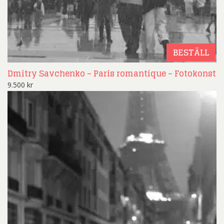
BESTÄLL
Dmitry Savchenko – Paris romantique – Fotokonst
9.500
kr