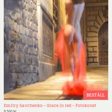
BESTÄLL
Dmitry Savchenko – Grace in red – Fotokonst
9.500
kr