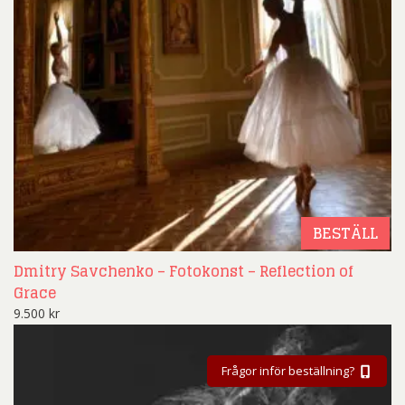
BESTÄLL
Dmitry Savchenko – Fotokonst – Reflection of
Grace
9.500
kr
Frågor inför beställning?