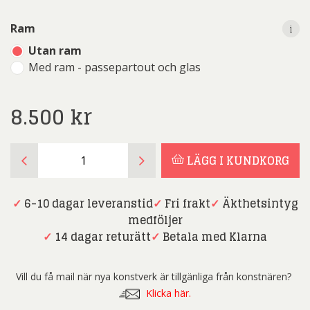
i
i
Ram
Utan ram
Med ram - passepartout och glas
8.500
kr
Dmitry
LÄGG I KUNDKORG
Savchenko
-
Fotokonst
✓
6-10 dagar leveranstid
✓
Fri frakt
✓
Äkthetsintyg
-
medföljer
Early
✓
14 dagar returätt
✓
Betala med Klarna
morning
in
Vill du få mail när nya konstverk är tillgänliga från konstnären?
Barcelona
Klicka här.
mängd