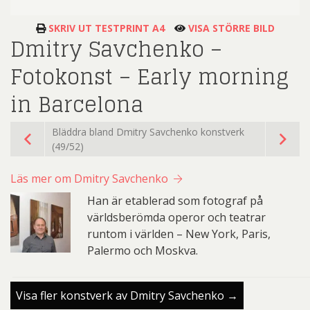
SKRIV UT TESTPRINT A4
VISA STÖRRE BILD
Dmitry Savchenko –
Fotokonst – Early morning
in Barcelona
Bläddra bland Dmitry Savchenko konstverk
(49/52)
Läs mer om Dmitry Savchenko
Han är etablerad som fotograf på
världsberömda operor och teatrar
runtom i världen – New York, Paris,
Palermo och Moskva.
Visa fler konstverk av Dmitry Savchenko →