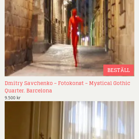
BESTÄLL
Dmitry Savchenko – Fotokonst – Mystical Gothic
Quarter. Barcelona
9.500
kr