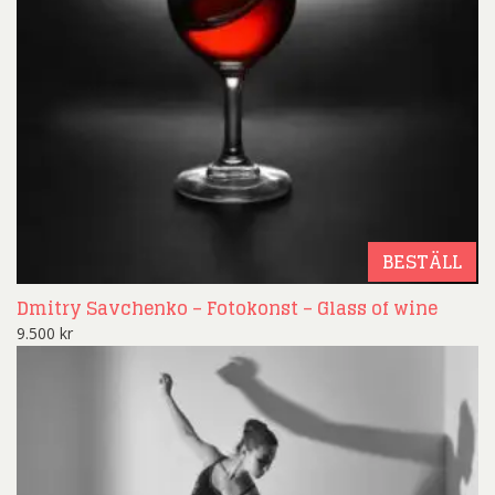
BESTÄLL
Dmitry Savchenko – Fotokonst – Glass of wine
9.500
kr