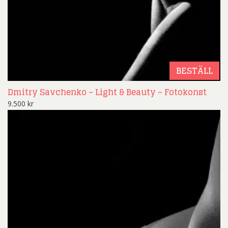
BESTÄLL
Dmitry Savchenko – Light & Beauty – Fotokonst
9.500
kr