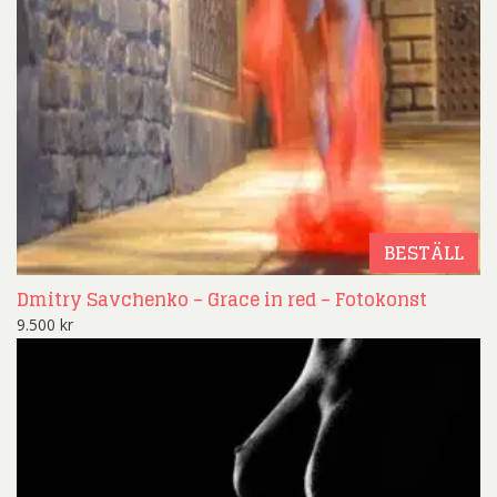
BESTÄLL
Dmitry Savchenko – Grace in red – Fotokonst
9.500
kr