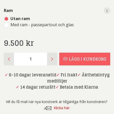
i
i
Ram
Utan ram
Med ram - passepartout och glas
9.500
kr
Dmitry
LÄGG I KUNDKORG
Savchenko
-
Fotokonst
✓
6-10 dagar leveranstid
✓
Fri frakt
✓
Äkthetsintyg
-
medföljer
Early
✓
14 dagar returätt
✓
Betala med Klarna
morning
in
Vill du få mail när nya konstverk är tillgänliga från konstnären?
Barcelona
Klicka här.
mängd