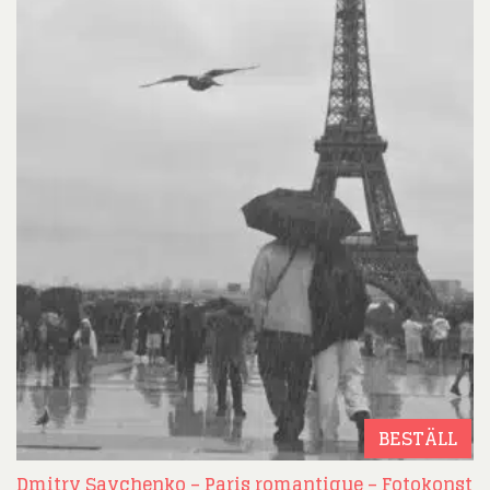
BESTÄLL
Dmitry Savchenko – Paris romantique – Fotokonst