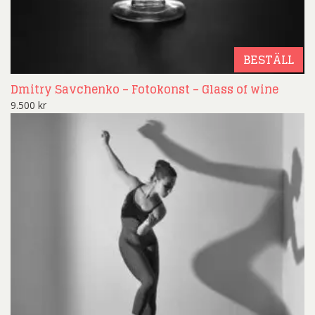
BESTÄLL
Dmitry Savchenko – Fotokonst – Glass of wine
9.500
kr