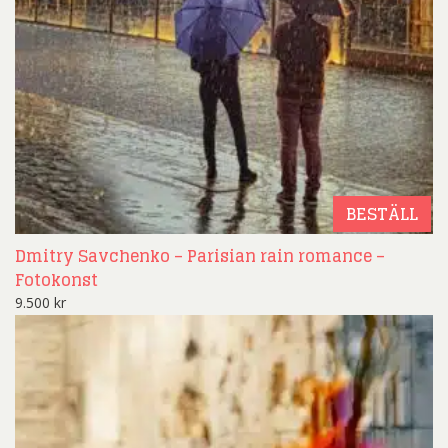
BESTÄLL
Dmitry Savchenko – Parisian rain romance –
Fotokonst
9.500
kr