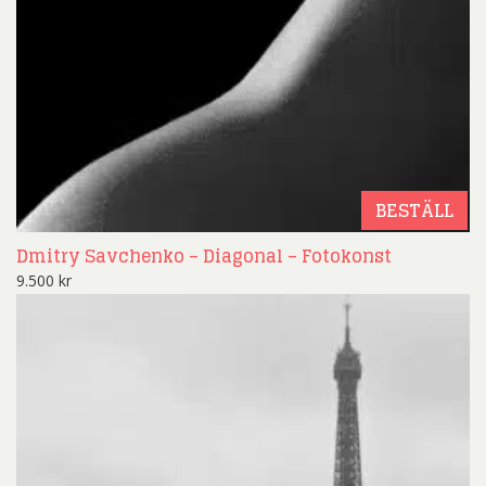
BESTÄLL
Dmitry Savchenko – Diagonal – Fotokonst
9.500
kr