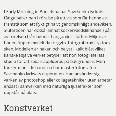
I Early Morning in Barcelona har Savchenko lyckats
fånga ballerinan i rörelse på ett vis som får henne att
framstå som ett flyktigt halvt genomskinligt andeväsen.
Slutartiden har också lämnat sockervaddsliknande spår
av rörelsen från henne, hängandes i luften. Miljön är
här en öppen medeltida torgyta, fotograferad i lyktors
sken. Modellen är naken och belyst i kallt blått vilket
kanske i själva verket betyder att hon fotograferats i
studio för att sedan appliceras på bakgrunden. Men
tänker man i de banorna har mästerfotografen
Savchenko lycksats duperat en. Han använder sig
varken av photoshop eller collagetekniker utan arbetar
endast i samverkan med naturliga ljuseffekter som
uppstår på plats.
Konstverket