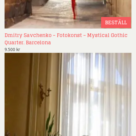
BESTÄLL
Dmitry Savchenko – Fotokonst – Mystical Gothic
Quarter. Barcelona
9.500
kr