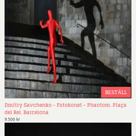
BESTÄLL
Dmitry Savchenko – Fotokonst – Phantom. Plaça
del Rei. Barcelona
9.500
kr