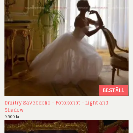
BESTÄLL
Dmitry Savchenko – Fotokonst – Light and
Shadow
9.500
kr