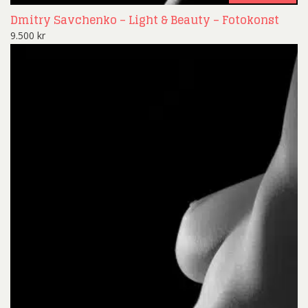
Dmitry Savchenko – Light & Beauty – Fotokonst
9.500
kr