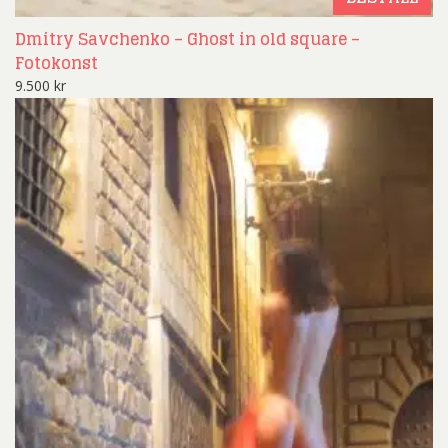
Dmitry Savchenko – Ghost in old square –
Fotokonst
9.500
kr