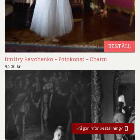
BESTÄLL
Dmitry Savchenko – Fotokonst – Charm
9.500
kr
Frågor inför beställning?