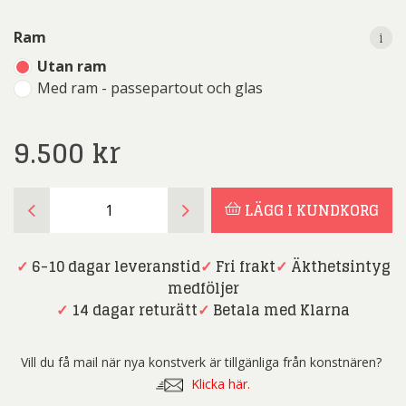
i
i
Ram
Utan ram
Med ram - passepartout och glas
9.500
kr
Dmitry
LÄGG I KUNDKORG
Savchenko
-
Fotokonst
✓
6-10 dagar leveranstid
✓
Fri frakt
✓
Äkthetsintyg
-
medföljer
Artistic
✓
14 dagar returätt
✓
Betala med Klarna
Shadow
mängd
Vill du få mail när nya konstverk är tillgänliga från konstnären?
Klicka här.