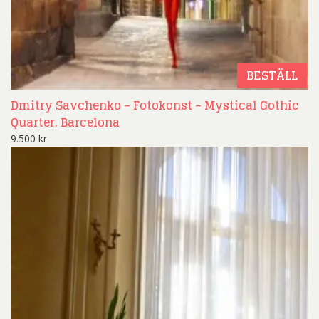
BESTÄLL
Dmitry Savchenko – Fotokonst – Mystical Gothic
Quarter. Barcelona
9.500
kr