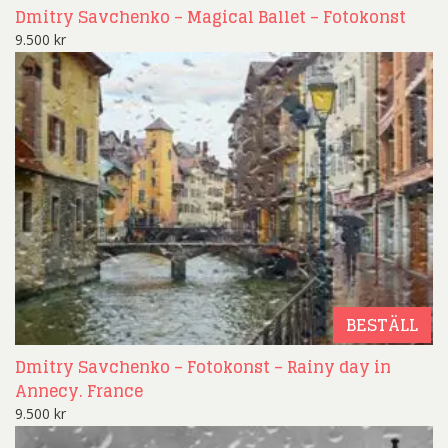
Dmitry Savchenko – Magical Ballet – Fotokonst
9.500
kr
BESTÄLL
Dmitry Savchenko – Fotokonst – Rainy day in
Annecy. France
9.500
kr