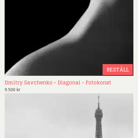
BESTÄLL
Dmitry Savchenko – Diagonal – Fotokonst
9.500
kr