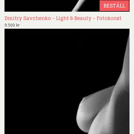
BESTÄLL
Dmitry Savchenko – Light & Beauty – Fotokonst
9.500
kr