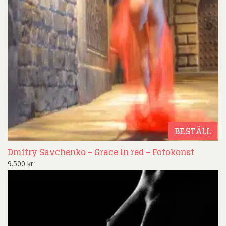
BESTÄLL
Dmitry Savchenko – Grace in red – Fotokonst
9.500
kr