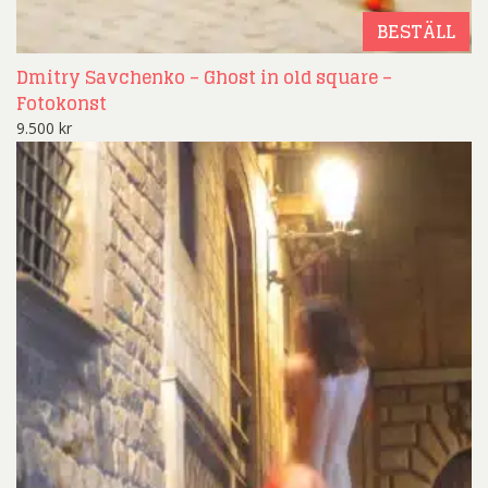
BESTÄLL
Dmitry Savchenko – Ghost in old square –
Fotokonst
9.500
kr