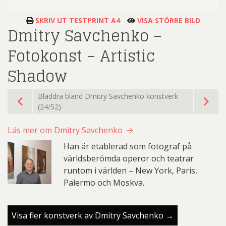
SKRIV UT TESTPRINT A4
VISA STÖRRE BILD
Dmitry Savchenko –
Fotokonst – Artistic
Shadow
Bläddra bland Dmitry Savchenko konstverk
(24/52)
Läs mer om Dmitry Savchenko
Han är etablerad som fotograf på
världsberömda operor och teatrar
runtom i världen – New York, Paris,
Palermo och Moskva.
Visa fler konstverk av Dmitry Savchenko →