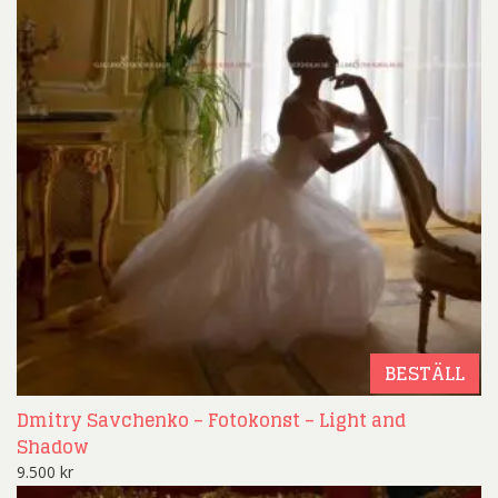
BESTÄLL
Dmitry Savchenko – Fotokonst – Light and
Shadow
9.500
kr