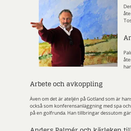
Den
åte
Tos
An
Pal
åte
har
Arbete och avkoppling
Även om det är ateljén på Gotland som är han
också som konferensanläggning med spa och möj
på en golfrunda. Han tillbringar dessutom gärn
Anders Palmér och kärleken til