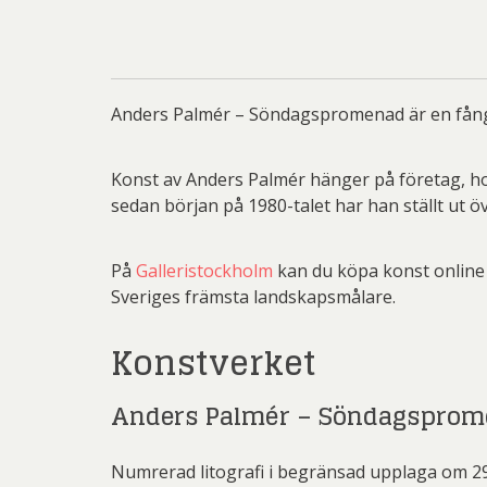
Rich
Sar
Sti
Anders Palmér – Söndagspromenad är en fångan
Ulf G
Zumre
Konst av Anders Palmér hänger på företag, hot
sedan början på 1980-talet har han ställt ut ö
På
Galleristockholm
kan du köpa konst online 
Sveriges främsta landskapsmålare.
Konstverket
Anders Palmér – Söndagspro
Numrerad litografi i begränsad upplaga om 2