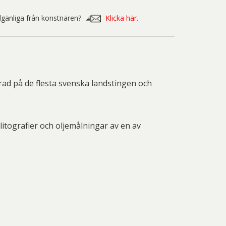
nd Svensson
Sandra Steen
illgänliga från konstnären?
Klicka här.
fan Wentzel
Stig Lindberg
anne Nessim
Sven Lidberg
ö Edelmann
Olle Olson Hagalund
rad på de flesta svenska landstingen och
tografier och oljemålningar av en av