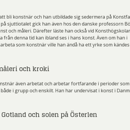
tt bli konstnär och han utbildade sig sedermera på Konstf
 på sjuttiotalet gick han även hos den danske professorn B
onst och måleri. Därefter läste han också vid Konsthögskolan
 från denna tid kan ibland ses i hans konst. Även om han i
art arbeta som konstnär ville han ändå ha ett yrke som kändes
åleri och kroki
stnär även arbetat och arbetar fortfarande i perioder som 
både i grupp och enskilt. Han har undervisat i konst i Danm
 Gotland och solen på Österlen