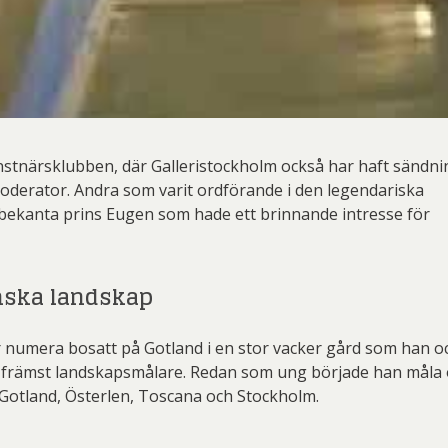
stnärsklubben, där Galleristockholm också har haft sändni
derator. Andra som varit ordförande i den legendariska
bekanta prins Eugen som hade ett brinnande intresse för
nska landskap
 numera bosatt på Gotland i en stor vacker gård som han o
es främst landskapsmålare. Redan som ung började han måla 
Gotland, Österlen, Toscana och Stockholm.