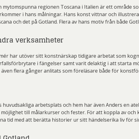
 mytomspunna regionen Toscana i Italien är ett område som 
rkommer i hans målningar. Hans konst vittnar och illustrerar
cana och det på Gotland. Flera av hans motiv från både Gotl
dra verksamheter
mér har utöver sitt konstnärskap tidigare arbetat som kogni
rfallsförbrytare i fängelser samt varit delaktig i att start
 även flera gånger anlitats som föreläsare både för konst
s huvudsakliga arbetsplats och hem har även Anders en atel
lighet till målarkurser och fester. För att koppla av och k
a tid med att berätta historier ur sitt händelserika liv för
l Gotland