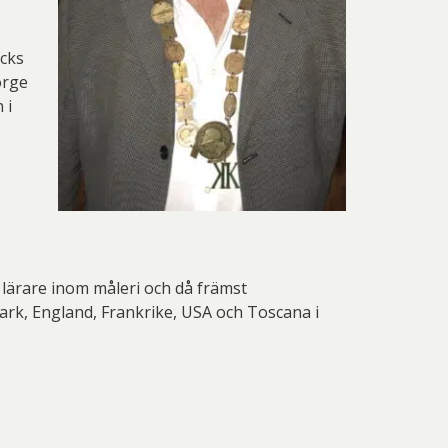
acks
örge
 i
lärare inom måleri och då främst
ark, England, Frankrike, USA och Toscana i