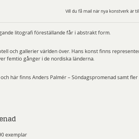
ard Ryan
Rickard Ölander
Rola
Vill du få mail när nya konstverk är t
a Flodén
Sara Woodrow
Ste
g Laurin
Siri Carlén
Suz
de litografi föreställande får i abstrakt form.
ripenholm
Ulrica Hydman Vallien
Yrj
ta Pozder
Åsa Jungnelius
ell och gallerier världen över. Hans konst finns represente
ver femtio gånger i de nordiska länderna.
och här finns Anders Palmér – Söndagspromenad samt fler li
menad
90 exemplar