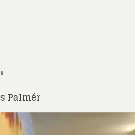
ng
s Palmér