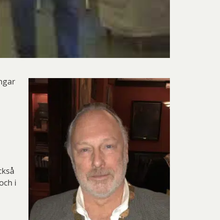
ngar
ckså
och i