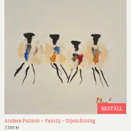
BESTÄLL
Anders Palmér – Familj – Oljemålning
7.500
kr