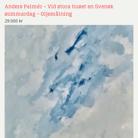
Anders Palmér – Vid stora huset en Svensk
sommardag – Oljemålning
29.000
kr