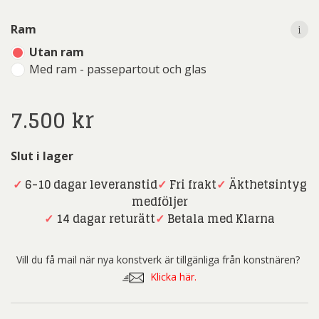
i
Ram
Utan ram
Med ram - passepartout och glas
7.500
kr
Slut i lager
✓
6-10 dagar leveranstid
✓
Fri frakt
✓
Äkthetsintyg
medföljer
✓
14 dagar returätt
✓
Betala med Klarna
Vill du få mail när nya konstverk är tillgänliga från konstnären?
Klicka här.