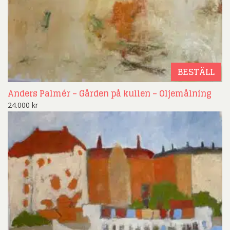
BESTÄLL
Anders Palmér – Gården på kullen – Oljemålning
24.000
kr