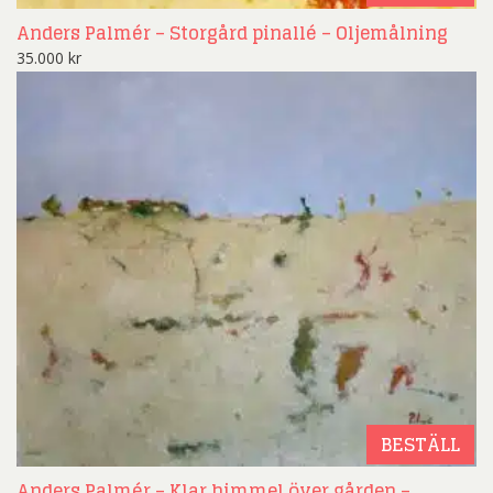
Anders Palmér – Storgård pinallé – Oljemålning
35.000
kr
BESTÄLL
Anders Palmér – Klar himmel över gården –