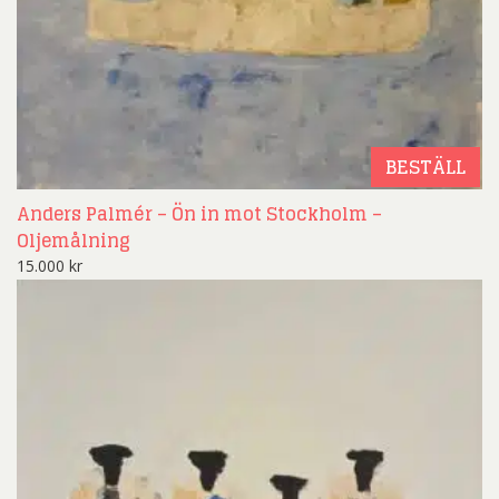
BESTÄLL
Anders Palmér – Ön in mot Stockholm –
Oljemålning
15.000
kr