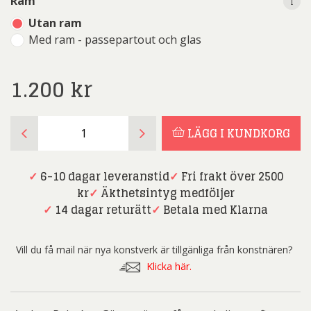
i
i
Ram
Utan ram
Med ram - passepartout och glas
1.200
kr
Anders
LÄGG I KUNDKORG
Palmér
-
Gänget
✓
6-10 dagar leveranstid
✓
Fri frakt över 2500
-
kr
✓
Äkthetsintyg medföljer
Litografi
✓
14 dagar returätt
✓
Betala med Klarna
mängd
Vill du få mail när nya konstverk är tillgänliga från konstnären?
Klicka här.