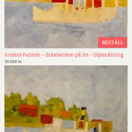
BESTÄLL
Anders Palmér – Gräsbacken på ön – Oljemålning
30.000
kr