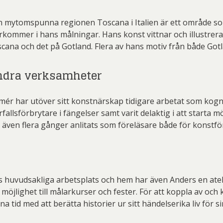
 mytomspunna regionen Toscana i Italien är ett område som 
rkommer i hans målningar. Hans konst vittnar och illustrerar
cana och det på Gotland. Flera av hans motiv från både Gotl
dra verksamheter
mér har utöver sitt konstnärskap tidigare arbetat som kogni
rfallsförbrytare i fängelser samt varit delaktig i att start
 även flera gånger anlitats som föreläsare både för konst
s huvudsakliga arbetsplats och hem har även Anders en atel
lighet till målarkurser och fester. För att koppla av och k
a tid med att berätta historier ur sitt händelserika liv för