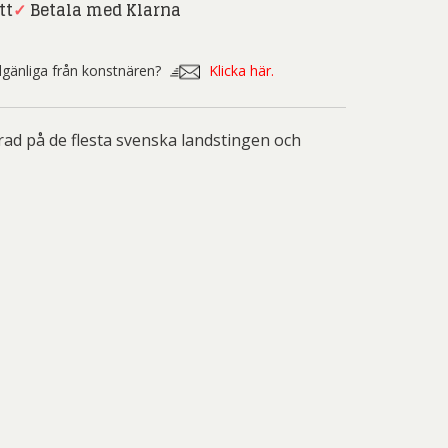
nd Svensson
Sandra Steen
tt
✓
Betala med Klarna
fan Wentzel
Stig Lindberg
illgänliga från konstnären?
Klicka här.
anne Nessim
Sven Lidberg
ö Edelmann
Olle Olson Hagalund
rad på de flesta svenska landstingen och