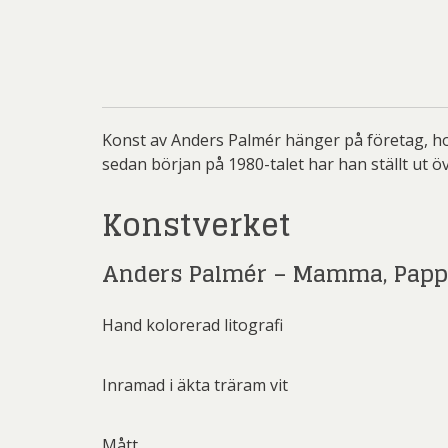
Rich
Sar
Sti
Ulf G
Konst av Anders Palmér hänger på företag, hot
Zumre
sedan början på 1980-talet har han ställt ut ö
Konstverket
Anders Palmér – Mamma, Pappa,
Hand kolorerad litografi
Inramad i äkta träram vit
Mått