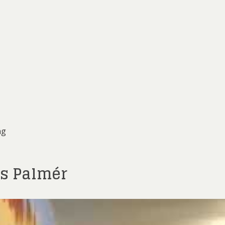
ng
s Palmér