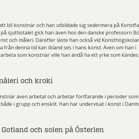
tt bli konstnär och han utbildade sig sedermera på Konstf
 på sjuttiotalet gick han även hos den danske professorn B
onst och måleri. Därefter läste han också vid Konsthögskolan
 från denna tid kan ibland ses i hans konst. Även om han i
art arbeta som konstnär ville han ändå ha ett yrke som kändes
åleri och kroki
stnär även arbetat och arbetar fortfarande i perioder som 
både i grupp och enskilt. Han har undervisat i konst i Danm
 Gotland och solen på Österlen