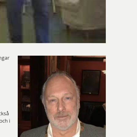
ngar
ckså
och i