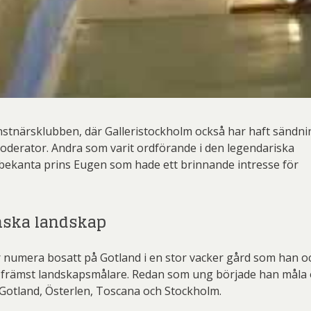
stnärsklubben, där Galleristockholm också har haft sändni
derator. Andra som varit ordförande i den legendariska
bekanta prins Eugen som hade ett brinnande intresse för
nska landskap
 numera bosatt på Gotland i en stor vacker gård som han o
es främst landskapsmålare. Redan som ung började han måla 
Gotland, Österlen, Toscana och Stockholm.