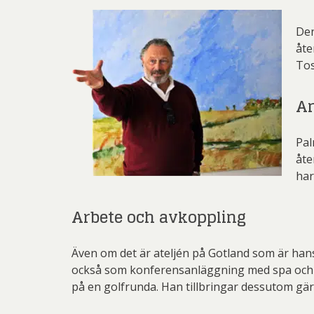
Den
åte
Tos
An
Pal
åte
har
Arbete och avkoppling
Även om det är ateljén på Gotland som är han
också som konferensanläggning med spa och möj
på en golfrunda. Han tillbringar dessutom gärn