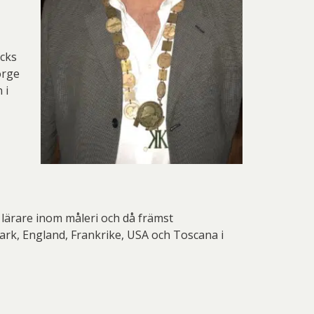
acks
örge
 i
lärare inom måleri och då främst
ark, England, Frankrike, USA och Toscana i