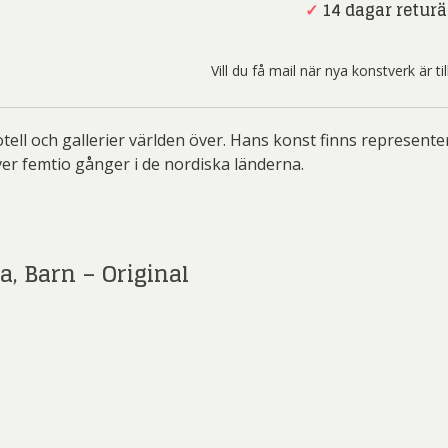
ard Ryan
Rickard Ölander
Rola
Pappa,
✓
14 dagar returä
Barn
a Flodén
Sara Woodrow
Ste
-
Vill du få mail när nya konstverk är t
Original
g Laurin
Siri Carlén
Suz
mängd
ripenholm
Ulrica Hydman Vallien
Yrj
ell och gallerier världen över. Hans konst finns represente
ta Pozder
Åsa Jungnelius
ver femtio gånger i de nordiska länderna.
 Barn – Original