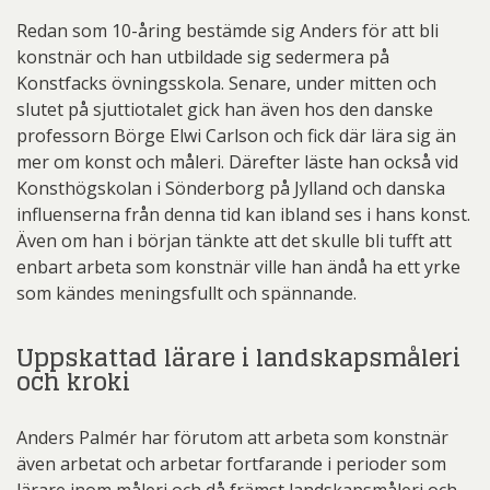
Redan som 10-åring bestämde sig Anders för att bli
konstnär och han utbildade sig sedermera på
Konstfacks övningsskola. Senare, under mitten och
slutet på sjuttiotalet gick han även hos den danske
professorn Börge Elwi Carlson och fick där lära sig än
mer om konst och måleri. Därefter läste han också vid
Konsthögskolan i Sönderborg på Jylland och danska
influenserna från denna tid kan ibland ses i hans konst.
Även om han i början tänkte att det skulle bli tufft att
enbart arbeta som konstnär ville han ändå ha ett yrke
som kändes meningsfullt och spännande.
Uppskattad lärare i landskapsmåleri
och kroki
Anders Palmér har förutom att arbeta som konstnär
även arbetat och arbetar fortfarande i perioder som
lärare inom måleri och då främst landskapsmåleri och