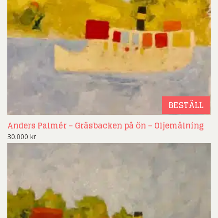
BESTÄLL
Anders Palmér – Gräsbacken på ön – Oljemålning
30.000
kr