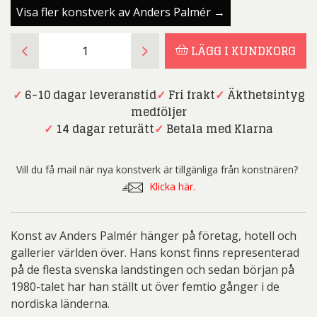
Visa fler konstverk av Anders Palmér →
Anders
LÄGG I KUNDKORG
Palmér
-
Förtöjd
✓
6-10 dagar leveranstid
✓
Fri frakt
✓
Äkthetsintyg
-
medföljer
Oljemålning
✓
14 dagar returätt
✓
Betala med Klarna
mängd
Vill du få mail när nya konstverk är tillgänliga från konstnären?
Klicka här.
Konst av Anders Palmér hänger på företag, hotell och
gallerier världen över. Hans konst finns representerad
på de flesta svenska landstingen och sedan början på
1980-talet har han ställt ut över femtio gånger i de
nordiska länderna.