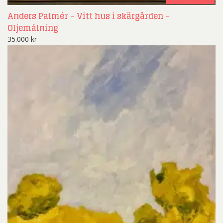
Anders Palmér – Vitt hus i skärgården –
Oljemålning
35.000
kr