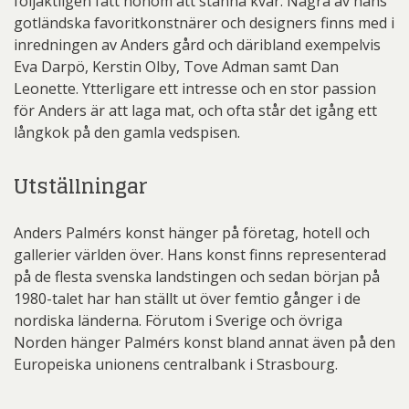
följaktligen fått honom att stanna kvar. Några av hans
gotländska favoritkonstnärer och designers finns med i
inredningen av Anders gård och däribland exempelvis
Eva Darpö, Kerstin Olby, Tove Adman samt Dan
Leonette. Ytterligare ett intresse och en stor passion
för Anders är att laga mat, och ofta står det igång ett
långkok på den gamla vedspisen.
Utställningar
Anders Palmérs konst hänger på företag, hotell och
gallerier världen över. Hans konst finns representerad
på de flesta svenska landstingen och sedan början på
1980-talet har han ställt ut över femtio gånger i de
nordiska länderna. Förutom i Sverige och övriga
Norden hänger Palmérs konst bland annat även på den
Europeiska unionens centralbank i Strasbourg.