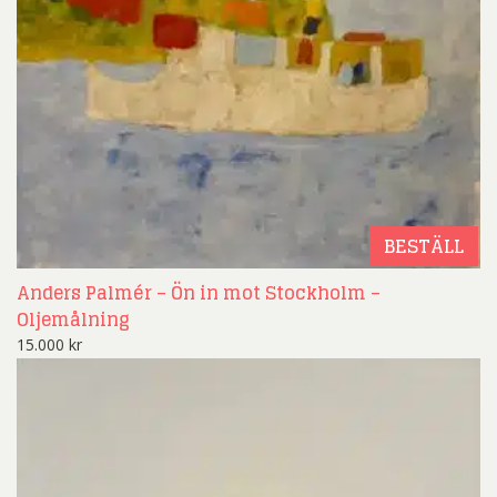
BESTÄLL
Anders Palmér – Ön in mot Stockholm –
Oljemålning
15.000
kr