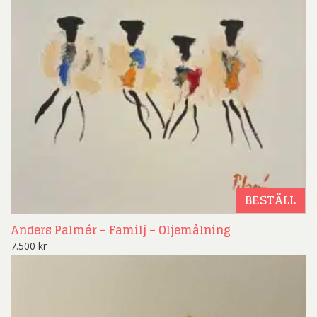
BESTÄLL
Anders Palmér – Familj – Oljemålning
7.500
kr