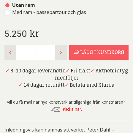
Utan ram
Med ram - passepartout och glas
5.250
kr
Peter
LÄGG I KUNDKORG
Dahl
-
Stammisar
✓
6-10 dagar leveranstid
✓
Fri frakt
✓
Äkthetsintyg
mängd
medföljer
✓
14 dagar returätt
✓
Betala med Klarna
Vill du få mail när nya konstverk är tillgänliga från konstnären?
Klicka här.
Inledningsvis kan nämnas att verket Peter Dahl –