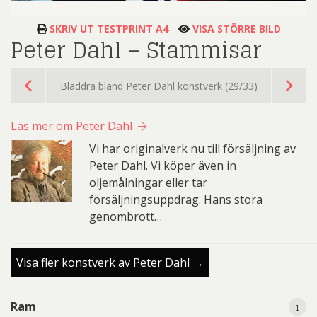
SKRIV UT TESTPRINT A4
VISA STÖRRE BILD
Peter Dahl – Stammisar
Bläddra bland Peter Dahl konstverk (29/33)
Läs mer om Peter Dahl
Vi har originalverk nu till försäljning av
Peter Dahl. Vi köper även in
oljemålningar eller tar
försäljningsuppdrag. Hans stora
genombrott…
Visa fler konstverk av Peter Dahl →
i
i
Ram