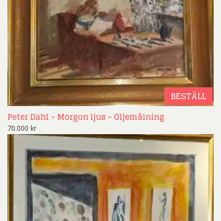
BESTÄLL
Peter Dahl – Morgon ljus – Oljemålning
70.000
kr