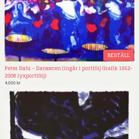
BESTÄLL
Peter Dahl – Dansscen (ingår i portfölj Grafik 1952-
2008 lyxportfölj)
4.000
kr