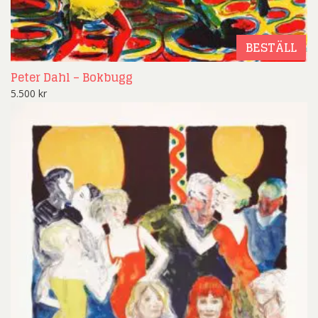
BESTÄLL
Peter Dahl – Bokbugg
5.500
kr