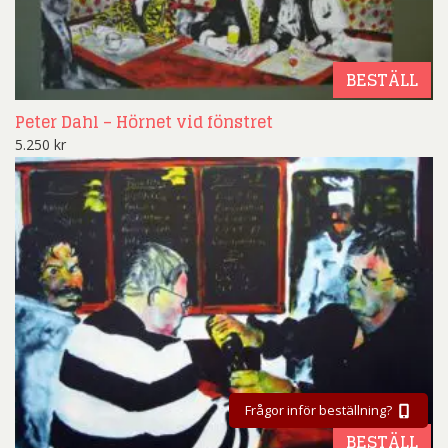
BESTÄLL
Peter Dahl – Hörnet vid fönstret
5.250
kr
Frågor inför beställning?
BESTÄLL