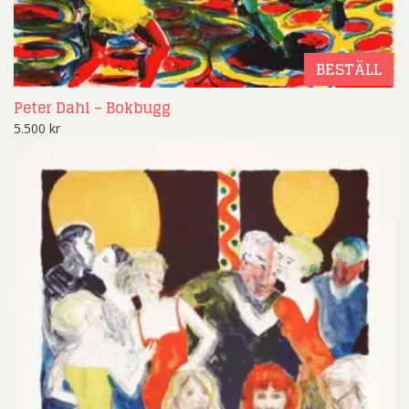
BESTÄLL
Peter Dahl – Bokbugg
5.500
kr