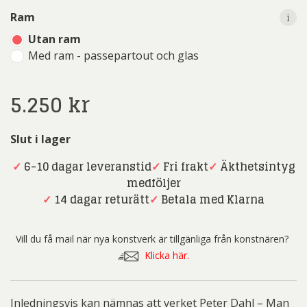
i
Ram
Utan ram
Med ram - passepartout och glas
5.250
kr
Slut i lager
✓
6-10 dagar leveranstid
✓
Fri frakt
✓
Äkthetsintyg
medföljer
✓
14 dagar returätt
✓
Betala med Klarna
Vill du få mail när nya konstverk är tillgänliga från konstnären?
Klicka här.
Inledningsvis kan nämnas att verket Peter Dahl – Man