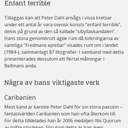
Enfant terrible
Tilläggas kan att Peter Dahl ansågs i vissa kretsar
under ett antal år vara svensk konsts ”enfant terrible”,
delvis på grund av den så kallade ”sibyllaskandalen”.
Hans stora genombrott ägde rum då tolkningarna av
samtliga ”Fredmans epistlar” visades runt om i landet
(1984-), sammanlagt 87 litografier. I samband med detta
presenterades dessutom ett flertal målningar i
Bellmans anda.
Några av hans viktigaste verk
Caribanien
Mest känd är kanske Peter Dahl för sin stora passion –
fantasivärlden Caribanien som han ofta återkom till.
För detta tilldelades han år 2006 medaljen Illis Quorum
av tolfte storleken. Förutom detta är han även