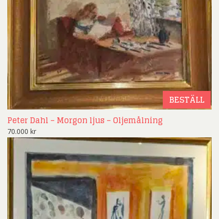
BESTÄLL
Peter Dahl – Morgon ljus – Oljemålning
70.000
kr