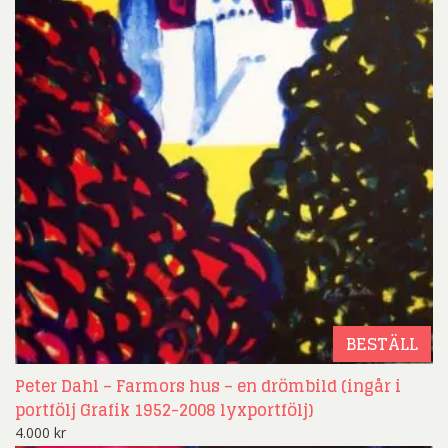
BESTÄLL
Peter Dahl – Farmors hus – en drömbild (ingår i
portfölj Grafik 1952-2008 lyxportfölj)
4.000
kr