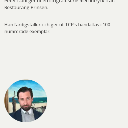
Peter Dahl ger ut en litografi-serie med intryck från
Restaurang Prinsen.
Han färdigställer och ger ut TCP’s handatlas i 100
numrerade exemplar.