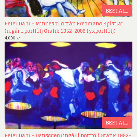
BESTÄLL
Peter Dahl – Minnesbild från Fredmans Epistlar
(ingår i portfölj Grafik 1952-2008 lyxportfölj)
4.000
kr
BESTÄLL
Peter Dahl – Dansscen (ingår i portfölj Grafik 1952-