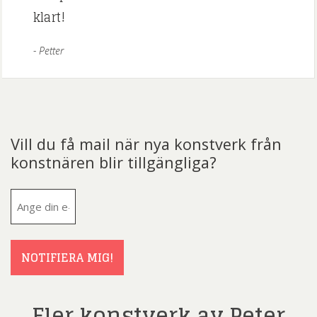
klart!
Petter
Vill du få mail när nya konstverk från
konstnären blir tillgängliga?
E-
post
(Obligatoriskt)
NOTIFIERA MIG!
Fler konstverk av Peter