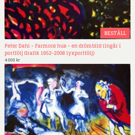
BESTÄLL
Peter Dahl – Farmors hus – en drömbild (ingår i
portfölj Grafik 1952-2008 lyxportfölj)
4.000
kr