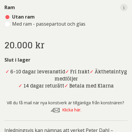
i
Ram
Utan ram
Med ram - passepartout och glas
20.000
kr
Slut i lager
✓
6-10 dagar leveranstid
✓
Fri frakt
✓
Äkthetsintyg
medföljer
✓
14 dagar returätt
✓
Betala med Klarna
Vill du få mail när nya konstverk är tillgänliga från konstnären?
Klicka här.
Inledningsvis kan nämnas att verket Peter Dahl –