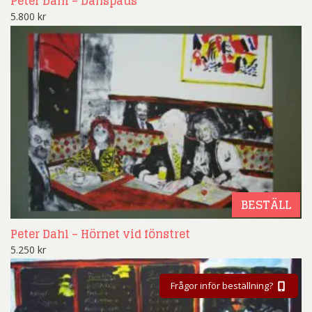
Peter Dahl – Danspaus
5.800
kr
BESTÄLL
Peter Dahl – Hörnet vid fönstret
5.250
kr
Frågor inför beställning?