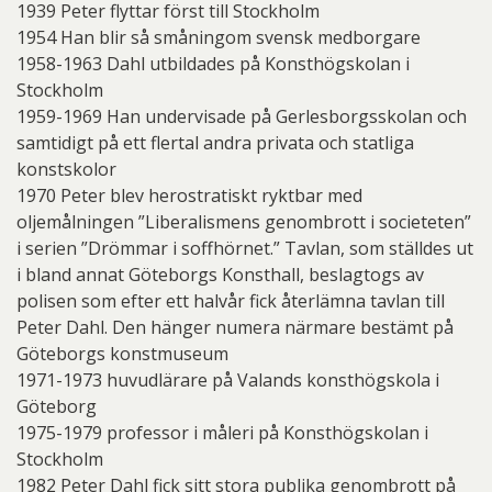
1939 Peter flyttar först till Stockholm
1954 Han blir så småningom svensk medborgare
1958-1963 Dahl utbildades på Konsthögskolan i
Stockholm
1959-1969 Han undervisade på Gerlesborgsskolan och
samtidigt på ett flertal andra privata och statliga
konstskolor
1970 Peter blev herostratiskt ryktbar med
oljemålningen ”Liberalismens genombrott i societeten”
i serien ”Drömmar i soffhörnet.” Tavlan, som ställdes ut
i bland annat Göteborgs Konsthall, beslagtogs av
polisen som efter ett halvår fick återlämna tavlan till
Peter Dahl. Den hänger numera närmare bestämt på
Göteborgs konstmuseum
1971-1973 huvudlärare på Valands konsthögskola i
Göteborg
1975-1979 professor i måleri på Konsthögskolan i
Stockholm
1982 Peter Dahl fick sitt stora publika genombrott på