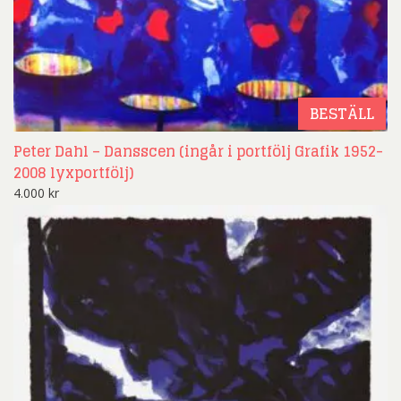
BESTÄLL
Peter Dahl – Dansscen (ingår i portfölj Grafik 1952-
2008 lyxportfölj)
4.000
kr