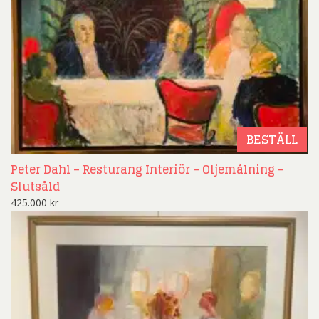
BESTÄLL
Peter Dahl – Resturang Interiör – Oljemålning –
Slutsåld
425.000
kr