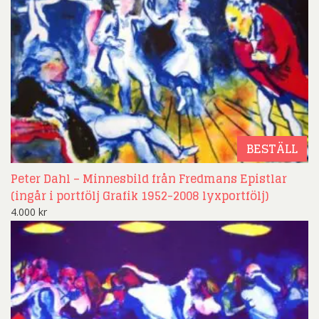
BESTÄLL
Peter Dahl – Minnesbild från Fredmans Epistlar
(ingår i portfölj Grafik 1952-2008 lyxportfölj)
4.000
kr