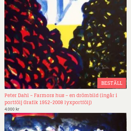
BESTÄLL
Peter Dahl – Farmors hus – en drömbild (ingår i
portfölj Grafik 1952-2008 lyxportfölj)
4.000
kr