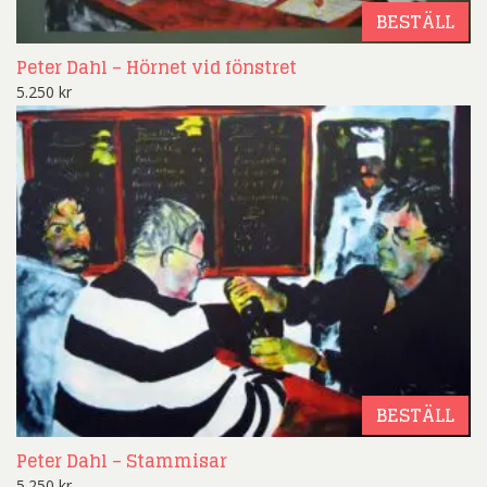
BESTÄLL
Peter Dahl – Hörnet vid fönstret
5.250
kr
BESTÄLL
Peter Dahl – Stammisar
5.250
kr