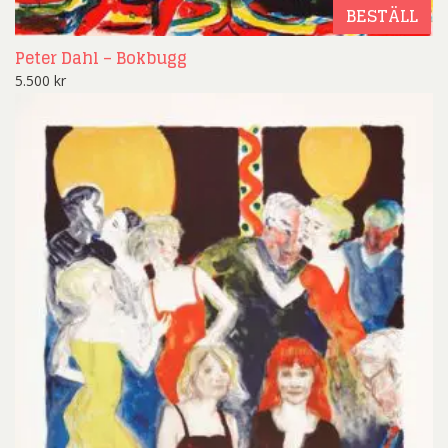
BESTÄLL
Peter Dahl – Bokbugg
5.500
kr