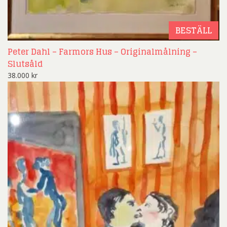
BESTÄLL
Peter Dahl – Farmors Hus – Originalmålning –
Slutsåld
38.000
kr