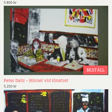
5.800
kr
BESTÄLL
Peter Dahl – Hörnet vid fönstret
5.250
kr