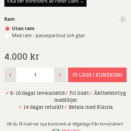
Visa fler konstverk av Peter Dahl →
i
i
Ram
Utan ram
Med ram - passepartout och glas
4.000
kr
Peter
LÄGG I KUNDKORG
Dahl
-
Dansscen
✓
6-10 dagar leveranstid
✓
Fri frakt
✓
Äkthetsintyg
(ingår
medföljer
i
✓
14 dagar returätt
✓
Betala med Klarna
portfölj
Grafik
Vill du få mail när nya konstverk är tillgänliga från konstnären?
1952-
Klicka här.