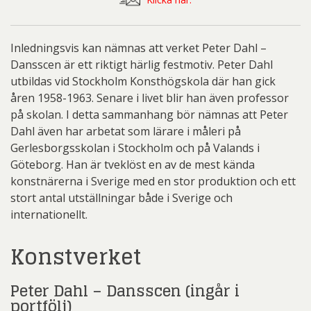
2008
lyxportfölj)
mängd
Inledningsvis kan nämnas att verket Peter Dahl –
Dansscen är ett riktigt härlig festmotiv. Peter Dahl
utbildas vid Stockholm Konsthögskola där han gick
åren 1958-1963. Senare i livet blir han även professor
på skolan. I detta sammanhang bör nämnas att Peter
Dahl även har arbetat som lärare i måleri på
Gerlesborgsskolan i Stockholm och på Valands i
Göteborg. Han är tveklöst en av de mest kända
konstnärerna i Sverige med en stor produktion och ett
stort antal utställningar både i Sverige och
internationellt.
Konstverket
Peter Dahl – Dansscen (ingår i
portfölj)