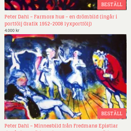
BESTÄLL
Peter Dahl – Farmors hus – en drömbild (ingår i
portfölj Grafik 1952-2008 lyxportfölj)
4.000
kr
BESTÄLL
Peter Dahl – Minnesbild från Fredmans Epistlar