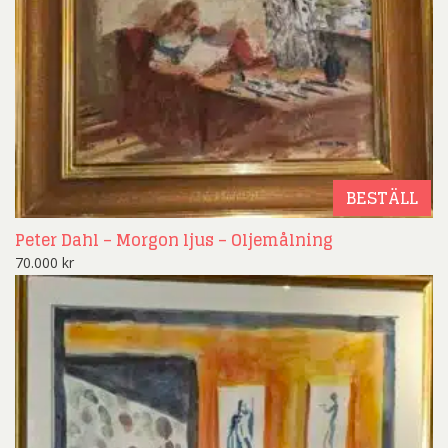
BESTÄLL
Peter Dahl – Morgon ljus – Oljemålning
70.000
kr