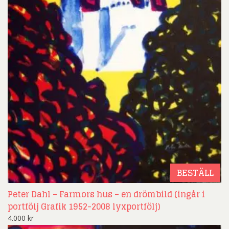
BESTÄLL
Peter Dahl – Farmors hus – en drömbild (ingår i
portfölj Grafik 1952-2008 lyxportfölj)
4.000
kr