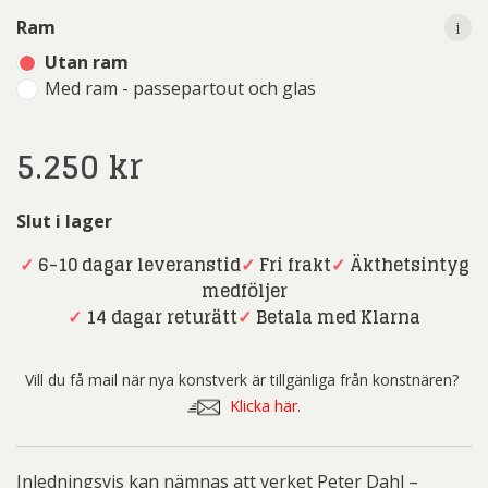
i
Ram
Utan ram
Med ram - passepartout och glas
5.250
kr
Slut i lager
✓
6-10 dagar leveranstid
✓
Fri frakt
✓
Äkthetsintyg
medföljer
✓
14 dagar returätt
✓
Betala med Klarna
Vill du få mail när nya konstverk är tillgänliga från konstnären?
Klicka här.
Inledningsvis kan nämnas att verket Peter Dahl –