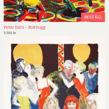
BESTÄLL
Peter Dahl – Bokbugg
5.500
kr