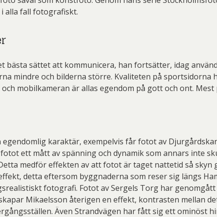
amfoto såväl som konstfoto. Genom hans serie Stockholmsfo
alla fall fotografiskt.
er
et bästa sättet att kommunicera, han fortsätter, idag använd
erna mindre och bilderna större. Kvaliteten på sportsidorna 
och mobilkameran är allas egendom på gott och ont. Mest p
en egendomlig karaktär, exempelvis får fotot av Djurgårdskan
 fotot ett mått av spänning och dynamik som annars inte sku
Detta medför effekten av att fotot är taget nattetid så skyn 
k effekt, detta eftersom byggnaderna som reser sig längs H
agsrealistiskt fotografi. Fotot av Sergels Torg har genomgå
skapar Mikaelsson återigen en effekt, kontrasten mellan det
rgångsställen. Även Strandvägen har fått sig ett ominöst h