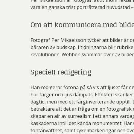
Per Mikaelsson är fotograf, aktiv inom rekl
vara en ganska trist porträtterad huvudstad – i 
Om att kommunicera med bild
Fotograf Per Mikaelsson tycker att bilder är d
bäraren av budskap. I tidningarna blir rubrik
revolutionen. Webben svämmar över av bilder 
Speciell redigering
Han redigerar fotona på så vis att ljuset får 
har färger och ljus dämpats. Effekten skänker
dagtid, men med ett färginverterande upptill. 
betraktare att det är fråga om en fotografis
skapar en air av surrealism i ett annars vard
kaskaderna intill det kända monumentet. Här 
fontänvattnet, samt cykelmarkeringar och öve