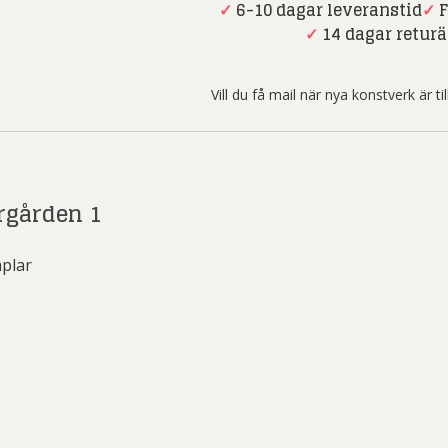
ard Ryan
Rickard Ölander
Rola
Gryning
✓
6-10 dagar leveranstid
✓
F
i
✓
14 dagar returä
a Flodén
Sara Woodrow
Ste
Skärgården
1
g Laurin
Siri Carlén
Suz
Vill du få mail när nya konstverk är t
mängd
ripenholm
Ulrica Hydman Vallien
Yrj
ta Pozder
Åsa Jungnelius
rgården 1
plar