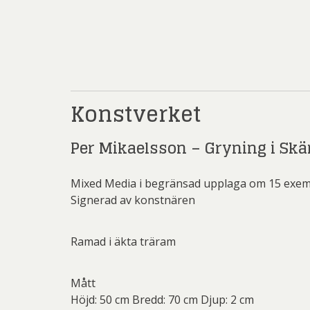
Rich
Sar
Sti
Ulf G
Konstverket
Zumre
Per Mikaelsson – Gryning i Skä
Mixed Media i begränsad upplaga om 15 exem
Signerad av konstnären
Ramad i äkta träram
Mått
Höjd: 50 cm Bredd: 70 cm Djup: 2 cm