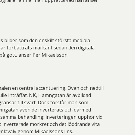
tografier ämnar han upprätta vad han anser
s bilder som den enskilt största mediala
har förbättrats markant sedan den digitala
å gott, anser Per Mikaelsson.
alen en central accentuering. Ovan och nedtill
lle inträffat. NK, Hamngatan är avbildad
gränsar till svart. Dock förstår man som
amngatan även de inverterats och därmed
tt samma behandling: inverteringen upphör vid
 inverterade mörkret och det löddrande vita
imlavalv genom Mikaelssons lins.