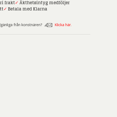
nd Svensson
Sandra Steen
ri frakt
✓
Äkthetsintyg medföljer
tt
✓
Betala med Klarna
fan Wentzel
Stig Lindberg
anne Nessim
Sven Lidberg
illgänliga från konstnären?
Klicka här.
ö Edelmann
Olle Olson Hagalund