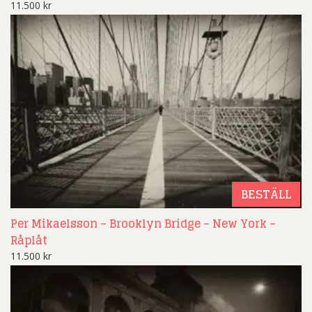
11.500
kr
BESTÄLL
Per Mikaelsson – Brooklyn Bridge – New York –
Råplåt
11.500
kr