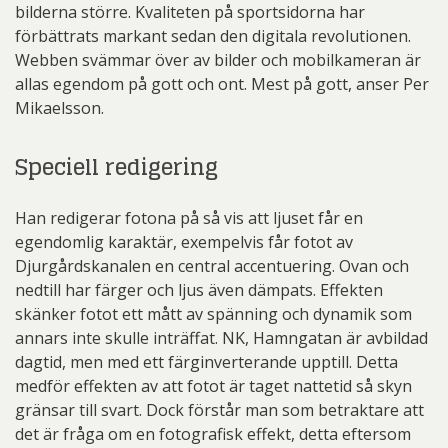
bilderna större. Kvaliteten på sportsidorna har
förbättrats markant sedan den digitala revolutionen.
Webben svämmar över av bilder och mobilkameran är
allas egendom på gott och ont. Mest på gott, anser Per
Mikaelsson.
Speciell redigering
Han redigerar fotona på så vis att ljuset får en
egendomlig karaktär, exempelvis får fotot av
Djurgårdskanalen en central accentuering. Ovan och
nedtill har färger och ljus även dämpats. Effekten
skänker fotot ett mått av spänning och dynamik som
annars inte skulle inträffat. NK, Hamngatan är avbildad
dagtid, men med ett färginverterande upptill. Detta
medför effekten av att fotot är taget nattetid så skyn
gränsar till svart. Dock förstår man som betraktare att
det är fråga om en fotografisk effekt, detta eftersom