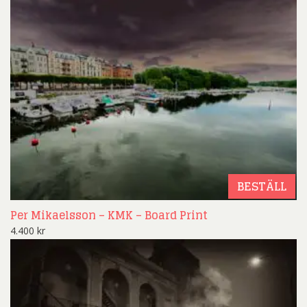
BESTÄLL
Per Mikaelsson – KMK – Board Print
4.400
kr