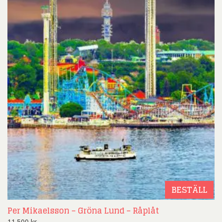
BESTÄLL
Per Mikaelsson – Gröna Lund – Råplåt
11.500
kr