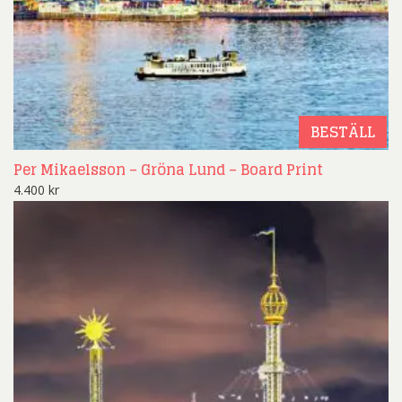
BESTÄLL
Per Mikaelsson – Gröna Lund – Board Print
4.400
kr