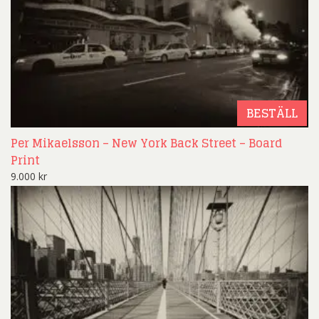
BESTÄLL
Per Mikaelsson – New York Back Street – Board
Print
9.000
kr