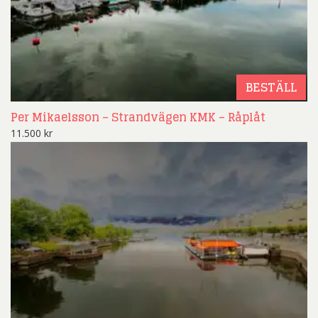
BESTÄLL
Per Mikaelsson – Strandvägen KMK – Råplåt
11.500
kr