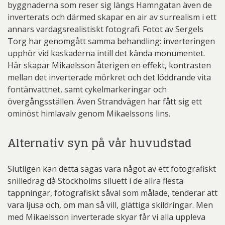
byggnaderna som reser sig längs Hamngatan även de
inverterats och därmed skapar en air av surrealism i ett
annars vardagsrealistiskt fotografi. Fotot av Sergels
Torg har genomgått samma behandling: inverteringen
upphör vid kaskaderna intill det kända monumentet.
Här skapar Mikaelsson återigen en effekt, kontrasten
mellan det inverterade mörkret och det löddrande vita
fontänvattnet, samt cykelmarkeringar och
övergångsställen. Även Strandvägen har fått sig ett
ominöst himlavalv genom Mikaelssons lins.
Alternativ syn på vår huvudstad
Slutligen kan detta sägas vara något av ett fotografiskt
snilledrag då Stockholms siluett i de allra flesta
tappningar, fotografiskt såväl som målade, tenderar att
vara ljusa och, om man så vill, glättiga skildringar. Men
med Mikaelsson inverterade skyar får vi alla uppleva