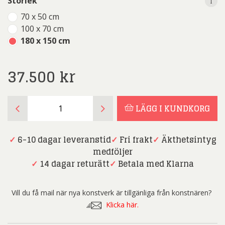
i
i
Storlek
70 x 50 cm
100 x 70 cm
180 x 150 cm
37.500
kr
Per
LÄGG I KUNDKORG
Mikaelsson
-
Hamngatan
✓
6-10 dagar leveranstid
✓
Fri frakt
✓
Äkthetsintyg
-
medföljer
Råplåt
✓
14 dagar returätt
✓
Betala med Klarna
mängd
Vill du få mail när nya konstverk är tillgänliga från konstnären?
Klicka här.