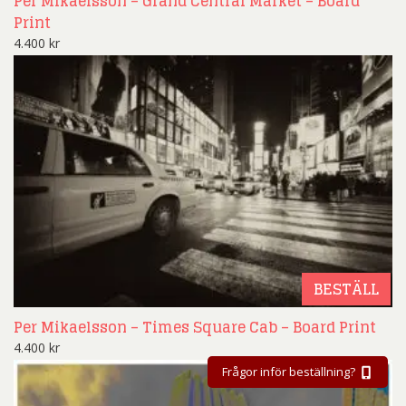
Per Mikaelsson – Grand Central Market – Board
Print
4.400
kr
BESTÄLL
Per Mikaelsson – Times Square Cab – Board Print
4.400
kr
Frågor inför beställning?