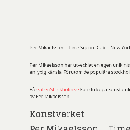
Sven
Ulrica H
Pe
Pett
Rich
Per Mikaelsson – Time Square Cab – New York 
Sar
Per Mikaelsson har utvecklat en egen unik nis
Sti
en lyxig känsla. Förutom de populära stockho
Ulf G
På
GalleriStockholm.se
kan du köpa konst onli
Zumre
av Per Mikaelsson.
Konstverket
Per Mikaelsson – Time