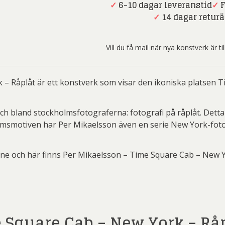
 Lidberg
Stig Laurin
S
Time
✓
6-10 dagar leveranstid
✓
F
Square
✓
14 dagar returä
ydman Vallien
Yrjö Edelmann
Zum
Cab
-
r Nylén
Peter Dahl
P
Vill du få mail när nya konstverk är t
New
er Thoen
Philip Von Schantz
PG
York
-
ard Ryan
Rickard Ölander
Rola
– Råplåt är ett konstverk som visar den ikoniska platsen T
Råplåt
mängd
a Flodén
Sara Woodrow
Ste
ch bland stockholmsfotograferna: fotografi på råplåt. Detta
g Laurin
Siri Carlén
Suz
lmsmotiven har Per Mikaelsson även en serie New York-foto
ripenholm
Ulrica Hydman Vallien
Yrj
ne och här finns Per Mikaelsson – Time Square Cab – New 
ta Pozder
Åsa Jungnelius
 Square Cab – New York – Rå