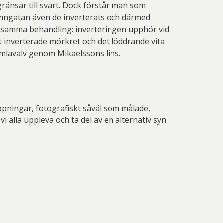
gränsar till svart. Dock förstår man som
amngatan även de inverterats och därmed
tt samma behandling: inverteringen upphör vid
 inverterade mörkret och det löddrande vita
imlavalv genom Mikaelssons lins.
tappningar, fotografiskt såväl som målade,
i alla uppleva och ta del av en alternativ syn