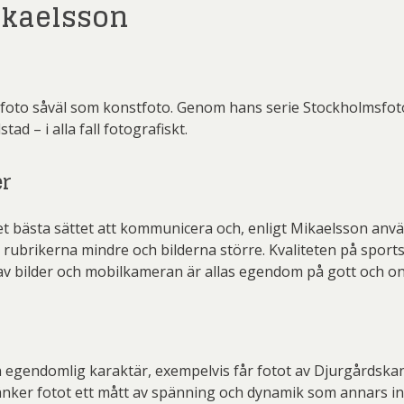
ikaelsson
mfoto såväl som konstfoto. Genom hans serie Stockholmsfot
d – i alla fall fotografiskt.
er
det bästa sättet att kommunicera och, enligt Mikaelsson anvä
r rubrikerna mindre och bilderna större. Kvaliteten på spor
v bilder och mobilkameran är allas egendom på gott och ont
en egendomlig karaktär, exempelvis får fotot av Djurgårdskan
änker fotot ett mått av spänning och dynamik som annars int