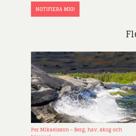
NOTIFIERA MIG!
Fl
Per Mikaelsson – Berg, hav, skog och