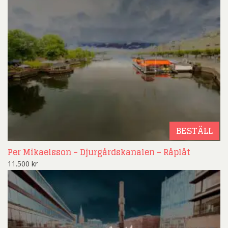
BESTÄLL
Per Mikaelsson – Djurgårdskanalen – Råplåt
11.500
kr