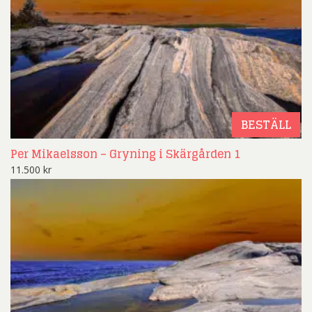
BESTÄLL
Per Mikaelsson – Gryning i Skärgården 1
11.500
kr