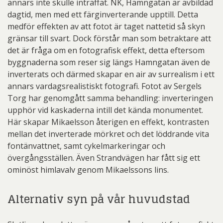
annars inte skulle inträffat. NK, Hamngatan är avbildad
dagtid, men med ett färginverterande upptill. Detta
medför effekten av att fotot är taget nattetid så skyn
gränsar till svart. Dock förstår man som betraktare att
det är fråga om en fotografisk effekt, detta eftersom
byggnaderna som reser sig längs Hamngatan även de
inverterats och därmed skapar en air av surrealism i ett
annars vardagsrealistiskt fotografi. Fotot av Sergels
Torg har genomgått samma behandling: inverteringen
upphör vid kaskaderna intill det kända monumentet.
Här skapar Mikaelsson återigen en effekt, kontrasten
mellan det inverterade mörkret och det löddrande vita
fontänvattnet, samt cykelmarkeringar och
övergångsställen. Även Strandvägen har fått sig ett
ominöst himlavalv genom Mikaelssons lins.
Alternativ syn på vår huvudstad