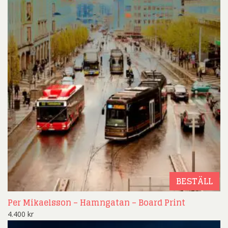
BESTÄLL
Per Mikaelsson – Hamngatan – Board Print
4.400
kr