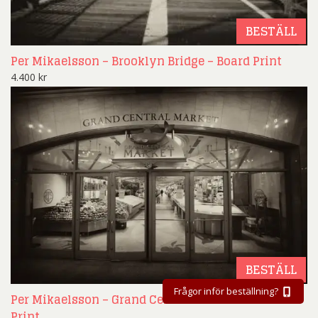
BESTÄLL
Per Mikaelsson – Brooklyn Bridge – Board Print
4.400
kr
BESTÄLL
Frågor inför beställning?
Per Mikaelsson – Grand Central Market – Board
Print