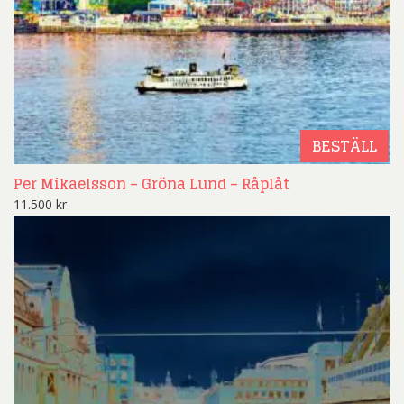
BESTÄLL
Per Mikaelsson – Gröna Lund – Råplåt
11.500
kr