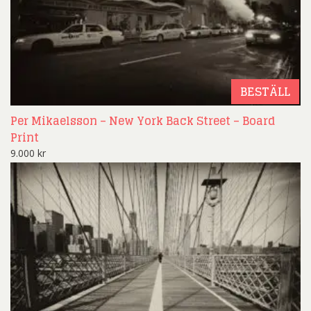
BESTÄLL
Per Mikaelsson – New York Back Street – Board
Print
9.000
kr