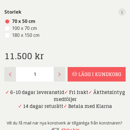
i
i
Storlek
70 x 50 cm
100 x 70 cm
180 x 150 cm
11.500
kr
Per
LÄGG I KUNDKORG
Mikaelsson
-
Grand
✓
6-10 dagar leveranstid
✓
Fri frakt
✓
Äkthetsintyg
Central
medföljer
Market
✓
14 dagar returätt
✓
Betala med Klarna
-
New
Vill du få mail när nya konstverk är tillgänliga från konstnären?
York
Klicka här.