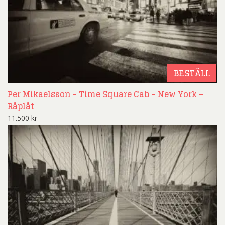
BESTÄLL
Per Mikaelsson – Time Square Cab – New York –
Råplåt
11.500
kr