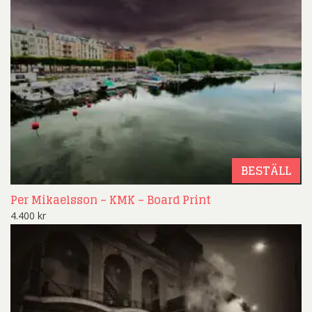
BESTÄLL
Per Mikaelsson – KMK – Board Print
4.400
kr